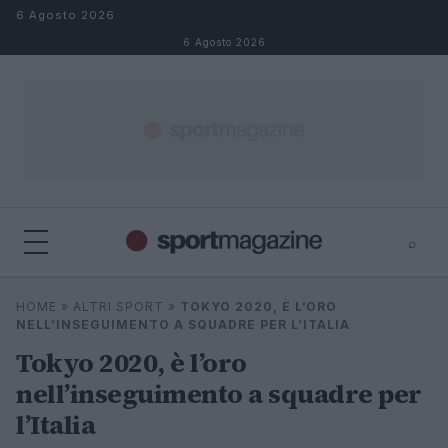
Salta al contenuto
6 Agosto 2026
6 Agosto 2026
⌕
⌕
×
HOME
»
ALTRI SPORT
»
TOKYO 2020, È L’ORO
Cerca
NELL’INSEGUIMENTO A SQUADRE PER L’ITALIA
Tokyo 2020, è l’oro
nell’inseguimento a squadre per
l’Italia