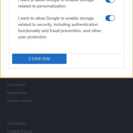
related to personalization.
SEZIONI
I want to allow Google to enable storage
Calcio
related to security, including authentication
Tennis
functionality and fraud prevention, and other
user protection.
Basket
Motori
Ciclismo
CONFIRM
Altri sport
MAGAZINE
Chi siamo
Redazione
Ultime notizie
LEGALE
Contattaci
Cookie Policy