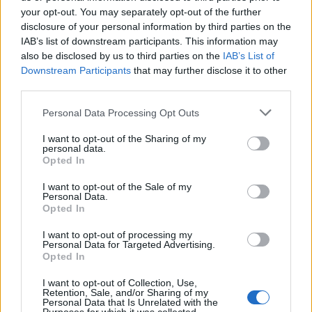
your opt-out. You may separately opt-out of the further
disclosure of your personal information by third parties on the
IAB’s list of downstream participants. This information may
also be disclosed by us to third parties on the
IAB’s List of
Downstream Participants
that may further disclose it to other
third parties.
Please note that this website/app uses one or more Google
L’addio al nuoto di Gabriele Detti: un’eredità di record
Personal Data Processing Opt Outs
services and may gather and store information including but
e valori
not limited to your visit or usage behaviour. You may click to
I want to opt-out of the Sharing of my
Ilaria Mauri · 6 Ago 2026
personal data.
grant or deny consent to Google and its third-party tags to
Opted In
use your data for below specified purposes in below Google
consent section.
I want to opt-out of the Sale of my
Personal Data.
PIÙ LETTI
Opted In
1
Europei degli sport acquatici, ciclismo e tennis: il
I want to opt-out of processing my
Personal Data for Targeted Advertising.
palinsesto sportivo del 3 agosto
Opted In
2
Europei di tuffi Parigi 2026: l’Italia conquista l’oro nel
I want to opt-out of Collection, Use,
Team Event
Retention, Sale, and/or Sharing of my
Personal Data that Is Unrelated with the
Rugby: All Blacks vs Springboks, il calendario