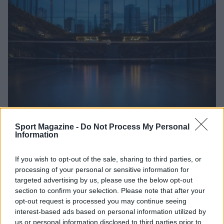
Serie A1 femminile: la Cda Volley Talmassons FVG
Sport Magazine -
Do Not Process My Personal
punta alla salvezza con un roster rinforzato
Information
Andrea Conforti · 6 Ago 2026
If you wish to opt-out of the sale, sharing to third parties, or
ALTRI SPORT
processing of your personal or sensitive information for
targeted advertising by us, please use the below opt-out
section to confirm your selection. Please note that after your
opt-out request is processed you may continue seeing
interest-based ads based on personal information utilized by
us or personal information disclosed to third parties prior to