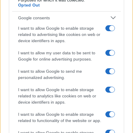
3
Purposes for which it was collected.
Opted Out
completo del Greatest Rivalry Tour
4
Lara Gut: stipendio e patrimonio della sciatrice
Google consents
I want to allow Google to enable storage
5
A quanto ammonta il patrimonio di Federica
related to advertising like cookies on web or
Pellegrini? Lo stipendio
device identifiers in apps.
I want to allow my user data to be sent to
Google for online advertising purposes.
I want to allow Google to send me
personalized advertising.
I want to allow Google to enable storage
Sportmagazine: notizie, approfondimenti e classifiche su
related to analytics like cookies on web or
calcio, basket, tennis, ciclismo, motori, Formula 1,
device identifiers in apps.
MotoGP e Olimpiadi. Le ultime news dalle competizioni
nazionali e internazionali, gli highlight delle partite, le
I want to allow Google to enable storage
interviste ai protagonisti e i risultati in tempo reale di tutte
related to functionality of the website or app.
le discipline che fanno emozionare gli appassionati di
sport.
I want to allow Google to enable storage