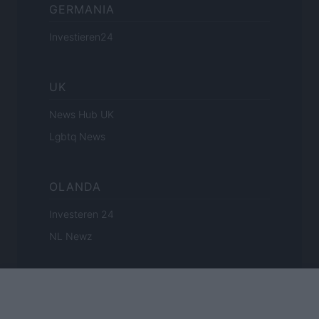
GERMANIA
Investieren24
UK
News Hub UK
Lgbtq News
OLANDA
Investeren 24
NL Newz