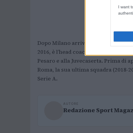
I want t
authenti
Dopo Milano arriva la tappa pugliese: p
2016, è l’head coach di Brindisi, qui
Pesaro e alla Juvecaserta. Prima di a
Roma, la sua ultima squadra (2018-2
Serie A.
AUTORE
Redazione Sport Maga