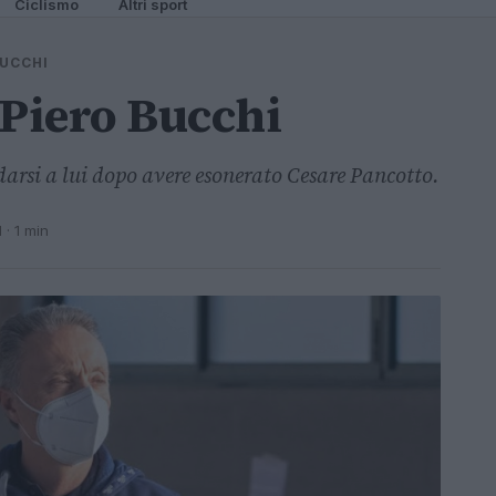
Ciclismo
Altri sport
BUCCHI
 Piero Bucchi
darsi a lui dopo avere esonerato Cesare Pancotto.
1
· 1 min