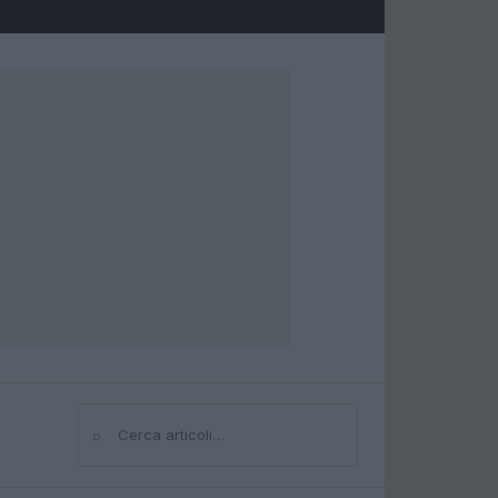
⌕
Cerca