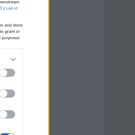
 downstream
B’s List of
er and store
to grant or
ed purposes