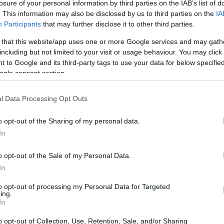
losure of your personal information by third parties on the IAB’s list of
. This information may also be disclosed by us to third parties on the
IA
Participants
that may further disclose it to other third parties.
 that this website/app uses one or more Google services and may gath
including but not limited to your visit or usage behaviour. You may click 
 to Google and its third-party tags to use your data for below specifi
ogle consent section.
l Data Processing Opt Outs
 San Bernardo ha deciso di affidarsi a lui
to.
o opt-out of the Sharing of my personal data.
In
 da capo allenatore inizia nel lontano 1996,
na sino al 1999, riportandolo in Serie A e
o opt-out of the Sale of my Personal Data.
In
icazione alla Coppa Korac. Poi il già citato
da una breve esperienza in Polonia, a
to opt-out of processing my Personal Data for Targeted
ing.
coach emiliano approda a Napoli, dove – da
In
ione in Serie A.
o opt-out of Collection, Use, Retention, Sale, and/or Sharing