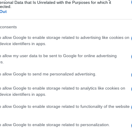
ersonal Data that Is Unrelated with the Purposes for which it
lected.
ella Virtus Roma, guidando l’allora
Out
 grandi campioni. Nel 2005 torna a Napoli
consents
sima competizione europea. Quindi, la
cietà che allena da 2008 al 2011, centrando le
o allow Google to enable storage related to advertising like cookies on
evice identifiers in apps.
o allow my user data to be sent to Google for online advertising
s.
to allow Google to send me personalized advertising.
o allow Google to enable storage related to analytics like cookies on
evice identifiers in apps.
o allow Google to enable storage related to functionality of the website
o allow Google to enable storage related to personalization.