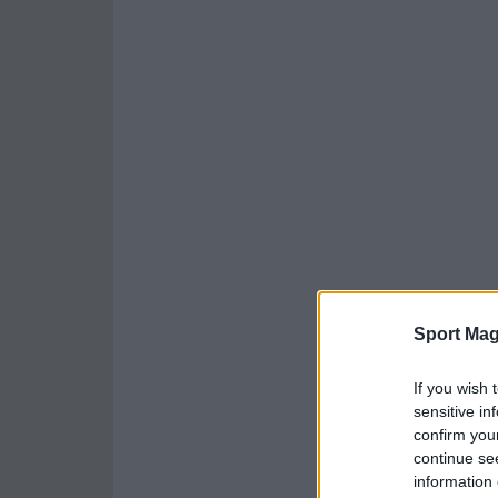
Sport Mag
If you wish 
sensitive in
confirm you
continue se
information 