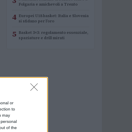
3
Folgaria e amichevoli a Trento
4
Europei U18 basket: Italia e Slovenia
si sfidano per l’oro
5
Basket 3×3: regolamento essenziale,
spaziature e drill mirati
sonal or
ection to
ou may
 personal
out of the