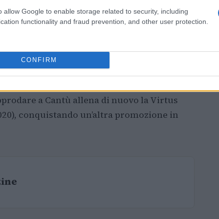
o allow Google to enable storage related to security, including
cation functionality and fraud prevention, and other user protection.
CONFIRM
er cinque stagioni, infatti, tra il 2011 e il
nquennio che precede le esperienze alla VL
pprodare a Cantù allena di nuovo la Virtus
020), conquistando un’altra promozione in
zine