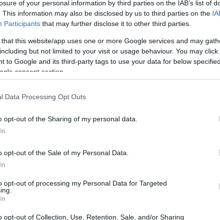
losure of your personal information by third parties on the IAB’s list of
. This information may also be disclosed by us to third parties on the
IA
Participants
that may further disclose it to other third parties.
 that this website/app uses one or more Google services and may gath
including but not limited to your visit or usage behaviour. You may click 
 to Google and its third-party tags to use your data for below specifi
ogle consent section.
l Data Processing Opt Outs
o opt-out of the Sharing of my personal data.
In
o opt-out of the Sale of my Personal Data.
In
petizione: “Abbiamo giocato una coppa di
to opt-out of processing my Personal Data for Targeted
ing.
ia è risultata chiave. Abbiamo fatto appello
In
, il passarsi la palla e l’altruismo. Sono state
o opt-out of Collection, Use, Retention, Sale, and/or Sharing