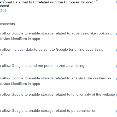
ersonal Data that Is Unrelated with the Purposes for which it
vittoria importante perchè ci dà fiducia per la
lected.
Out
or Leo e al signor Armani, al mio staff,
consents
e fiducia in quello che volevamo fare.
o allow Google to enable storage related to advertising like cookies on
evice identifiers in apps.
gramma, hanno avuto pazienza credendo in
mamente fortunato di essere all’Olimpia di
o allow my user data to be sent to Google for online advertising
s.
rte di questa società”.
to allow Google to send me personalized advertising.
e sono stati molto importanti, venire a
o mi fa sentire fortunato, ma anche contento.
o allow Google to enable storage related to analytics like cookies on
evice identifiers in apps.
o tranne a Madrid e vincere a Milano non è
a o altrove”.
o allow Google to enable storage related to functionality of the website
o allow Google to enable storage related to personalization.