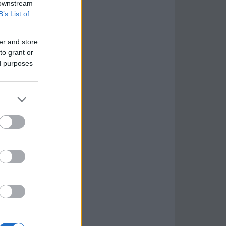
 downstream
B’s List of
er and store
to grant or
ed purposes