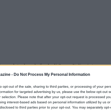
a parlato dopo la finale di Coppa Italia vinta
e: “Partita condizionata dalla stanchezza di
azine -
Do Not Process My Personal Information
a coppa Italia. I miei hanno iniziato con
to opt-out of the sale, sharing to third parties, or processing of your per
rimo minuto sfruttando il fatto che abbiamo
formation for targeted advertising by us, please use the below opt-out s
r selection. Please note that after your opt-out request is processed y
eing interest-based ads based on personal information utilized by us or
disclosed to third parties prior to your opt-out. You may separately opt-