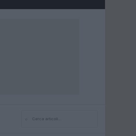
⌕
Cerca