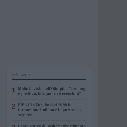
PIÙ LETTI
1
Molin in vista dell’Olimpia: “Il feeling
è positivo, la squadra è cresciuta”
2
FIBA U16 EuroBasket 2026: la
formazione italiana e le partite da
seguire
Camp Estivo di Basket: Divertimento