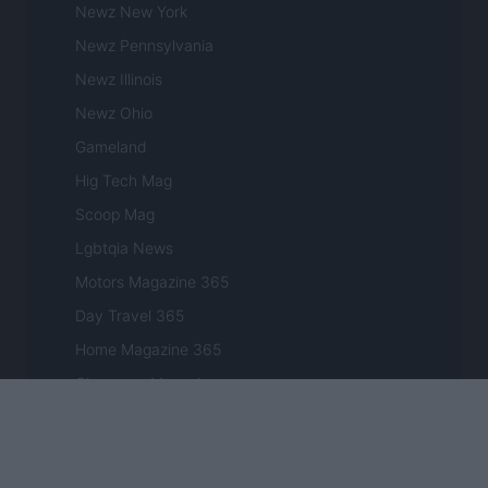
Newz New York
Newz Pennsylvania
Newz Illinois
Newz Ohio
Gameland
Hig Tech Mag
Scoop Mag
Lgbtqia News
Motors Magazine 365
Day Travel 365
Home Magazine 365
Cineverse Magazine
SecondHomeMagazine