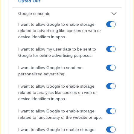
Opted Out
Google consents
I want to allow Google to enable storage
related to advertising like cookies on web or
device identifiers in apps.
I want to allow my user data to be sent to
Google for online advertising purposes.
Pallacanestro Reggiana-Sutton: c’è già
I want to allow Google to send me
l’addio
personalized advertising.
E' ufficiale la separazione tra il club emiliano e l'ala ex-
I want to allow Google to enable storage
Trento.
related to analytics like cookies on web or
Redazione Sport Magazine · 26 Feb 2021
device identifiers in apps.
BASKET
I want to allow Google to enable storage
related to functionality of the website or app.
I want to allow Google to enable storage