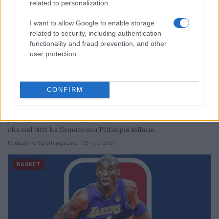
related to personalization.
I want to allow Google to enable storage
related to security, including authentication
functionality and fraud prevention, and other
user protection.
CONFIRM
Chi è Jeremy Evans, dalla NBA all’Olimpia
Milano
Jeremy Evans è un'ala grande con notevoli capacità atletiche
che nel 2021 ha firmato con l'Olimpia Milano.
Redazione Sportmagazine · 25 Feb 2021
BASKET