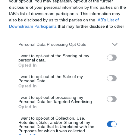
your opt-out. You may separately opt-out of the further
disclosure of your personal information by third parties on the
IAB’s list of downstream participants. This information may
also be disclosed by us to third parties on the
IAB’s List of
Downstream Participants
that may further disclose it to other
third parties.
Please note that this website/app uses one or more Google
Personal Data Processing Opt Outs
services and may gather and store information including but
not limited to your visit or usage behaviour. You may click to
I want to opt-out of the Sharing of my
personal data.
grant or deny consent to Google and its third-party tags to
Opted In
Chi è Pau Gasol, il cestista spagnolo più
use your data for below specified purposes in below Google
forte di sempre
consent section.
I want to opt-out of the Sale of my
Personal Data.
"Certi amori non finiscono mai, fanno dei giri immensi e poi
Opted In
ritornano", Pau Gasol torna al Barcellona dopo aver scritto la
storia…
I want to opt-out of processing my
Personal Data for Targeted Advertising.
Redazione Sportmagazine · 26 Feb 2021
Opted In
BASKET
I want to opt-out of Collection, Use,
Retention, Sale, and/or Sharing of my
Personal Data that Is Unrelated with the
Purposes for which it was collected.