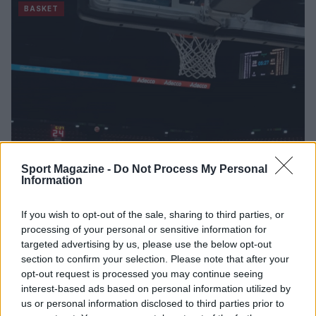
BASKET
Sport Magazine -
Do Not Process My Personal
LeBron James, dura risposta alle critiche
Information
di Ibrahimovic
E' botta e risposta fra i due campioni: il fenomeno del basket
If you wish to opt-out of the sale, sharing to third parties, or
mondiale rimanda al mittente le critiche su sport e politica.
processing of your personal or sensitive information for
targeted advertising by us, please use the below opt-out
Redazione Sport Magazine · 27 Feb 2021
section to confirm your selection. Please note that after your
opt-out request is processed you may continue seeing
BASKET
interest-based ads based on personal information utilized by
us or personal information disclosed to third parties prior to