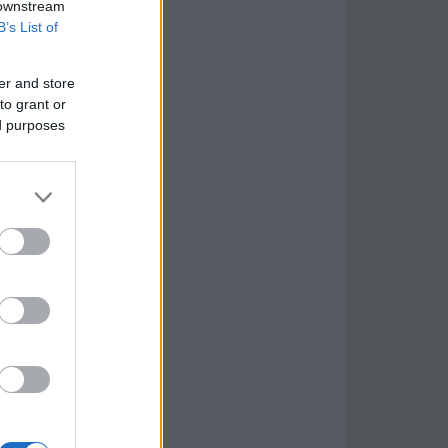
 downstream
B’s List of
er and store
to grant or
ed purposes