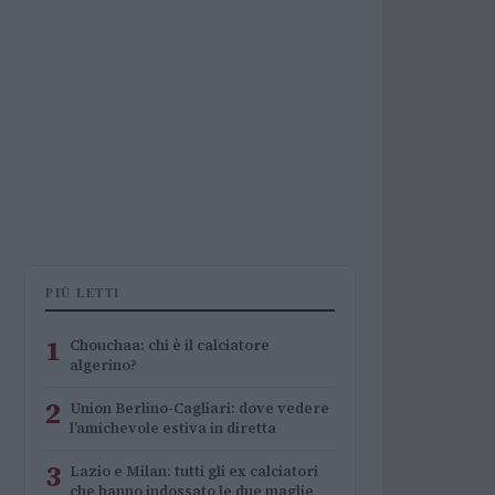
PIÙ LETTI
1
Chouchaa: chi è il calciatore
algerino?
2
Union Berlino-Cagliari: dove vedere
l’amichevole estiva in diretta
3
Lazio e Milan: tutti gli ex calciatori
che hanno indossato le due maglie