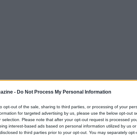
l Crotone, l’amministratore delegato
azine -
Do Not Process My Personal Information
ato del mercato invernale, chiarendo però
gine di movimento sarà piuttosto limitato.
to opt-out of the sale, sharing to third parties, or processing of your per
formation for targeted advertising by us, please use the below opt-out s
r selection. Please note that after your opt-out request is processed y
eing interest-based ads based on personal information utilized by us or
disclosed to third parties prior to your opt-out. You may separately opt-