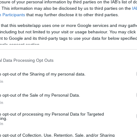
losure of your personal information by third parties on the IAB’s list of
. This information may also be disclosed by us to third parties on the
IA
Participants
that may further disclose it to other third parties.
 that this website/app uses one or more Google services and may gath
including but not limited to your visit or usage behaviour. You may click 
 to Google and its third-party tags to use your data for below specifi
ogle consent section.
l Data Processing Opt Outs
o opt-out of the Sharing of my personal data.
In
o opt-out of the Sale of my Personal Data.
dei costi, purtroppo – ha dichiarato a ‘Dazn’ -.
In
e i manager devono ragionare e incidere. Oggi
to opt-out of processing my Personal Data for Targeted
ing.
el fatturato delle squadre a quasi il 75%, a
In
almierare i costi e continuare nella
o opt-out of Collection, Use, Retention, Sale, and/or Sharing