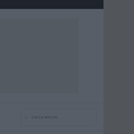
⌕
Cerca