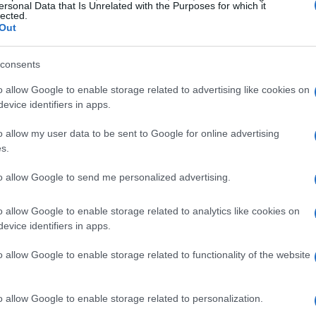
 per la sussistenza di qualsiasi club”.
ersonal Data that Is Unrelated with the Purposes for which it
lected.
Out
immutata? Questo posso garantirlo – ha
e alle voci di un disimpegno da parte del
consents
ci del club -. Ieri c’è stato un comunicato
o allow Google to enable storage related to advertising like cookies on
evice identifiers in apps.
nta anche la proprietà. Un comunicato molto
ipotesi di cessione. La situazione è molto
o allow my user data to be sent to Google for online advertising
 economica mondiale legata alla pandemia ed è
s.
e importanza alla stabilità. Evidentemente
to allow Google to send me personalized advertising.
 quello di prima”.
o allow Google to enable storage related to analytics like cookies on
evice identifiers in apps.
ha parlato del recente incontro con il tecnico
to normale, sono dinamiche che in questo
o allow Google to enable storage related to functionality of the website
ietà. Fra un po’ si aprirà il mercato e
. Non ci saranno investimenti rilevanti in un
o allow Google to enable storage related to personalization.
 ma tutte le società europee sono in questa