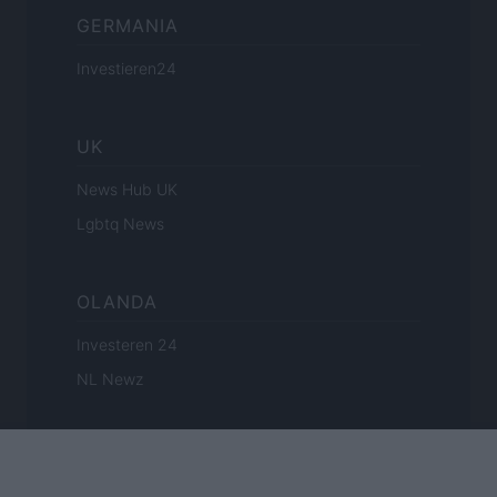
GERMANIA
Investieren24
UK
News Hub UK
Lgbtq News
OLANDA
Investeren 24
NL Newz