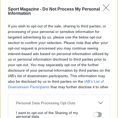
Continua a leggere
Sport Magazine -
Do Not Process My Personal
Information
CALCIO
If you wish to opt-out of the sale, sharing to third parties, or
processing of your personal or sensitive information for
targeted advertising by us, please use the below opt-out
section to confirm your selection. Please note that after your
opt-out request is processed you may continue seeing
interest-based ads based on personal information utilized by
us or personal information disclosed to third parties prior to
your opt-out. You may separately opt-out of the further
disclosure of your personal information by third parties on the
IAB’s list of downstream participants. This information may
also be disclosed by us to third parties on the
IAB’s List of
Downstream Participants
that may further disclose it to other
Parma Calcio: Touré è ufficiale, dettagli sul
third parties.
trasferimento dall’Atalanta
Please note that this website/app uses one or more Google
Personal Data Processing Opt Outs
Andrea Conforti · 8 Ago 2026
services and may gather and store information including but
not limited to your visit or usage behaviour. You may click to
I want to opt-out of the Sharing of my
CALCIO
personal data.