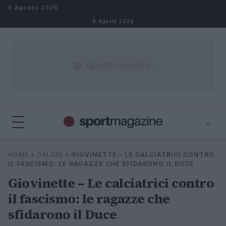
Salta al contenuto
8 Agosto 2026
8 Agosto 2026
⌕
⌕
×
HOME
»
CALCIO
»
GIOVINETTE – LE CALCIATRICI CONTRO
Cerca
IL FASCISMO: LE RAGAZZE CHE SFIDARONO IL DUCE
Giovinette – Le calciatrici contro
il fascismo: le ragazze che
sfidarono il Duce