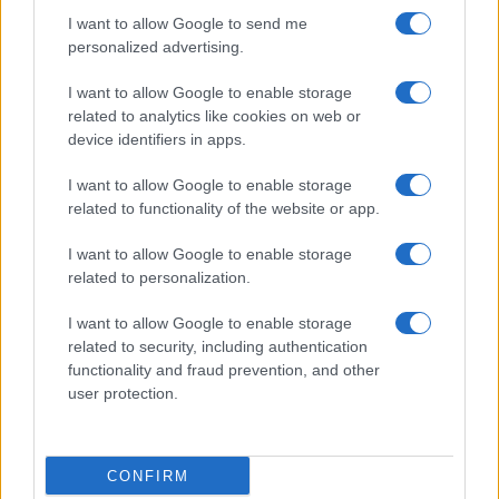
I want to allow Google to send me
personalized advertising.
I want to allow Google to enable storage
related to analytics like cookies on web or
device identifiers in apps.
I want to allow Google to enable storage
Pallavolo Padova 2026: il calendario dettagliato della
related to functionality of the website or app.
preparazione pre-campionato
Francesca Lombardi · 8 Ago 2026
I want to allow Google to enable storage
related to personalization.
I want to allow Google to enable storage
PIÙ LETTI
related to security, including authentication
functionality and fraud prevention, and other
1
user protection.
Chouchaa: chi è il calciatore algerino?
2
Union Berlino-Cagliari: dove vedere l’amichevole
estiva in diretta
CONFIRM