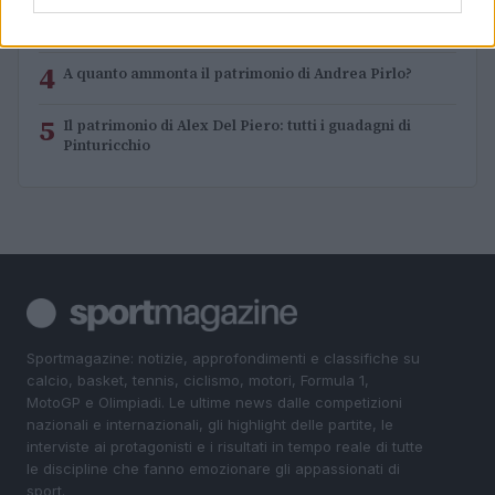
3
Lazio e Milan: tutti gli ex calciatori che hanno
indossato le due maglie
4
A quanto ammonta il patrimonio di Andrea Pirlo?
5
Il patrimonio di Alex Del Piero: tutti i guadagni di
Pinturicchio
Sportmagazine: notizie, approfondimenti e classifiche su
calcio, basket, tennis, ciclismo, motori, Formula 1,
MotoGP e Olimpiadi. Le ultime news dalle competizioni
nazionali e internazionali, gli highlight delle partite, le
interviste ai protagonisti e i risultati in tempo reale di tutte
le discipline che fanno emozionare gli appassionati di
sport.