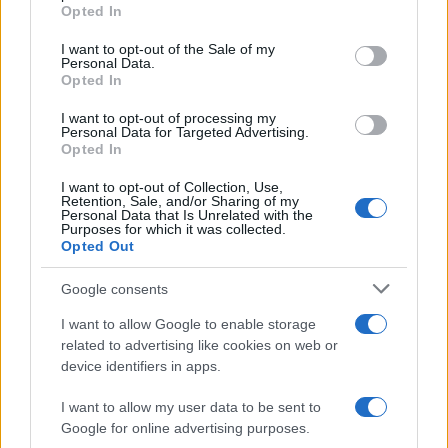
grant or deny consent to Google and its third-party tags to
Opted In
use your data for below specified purposes in below Google
consent section.
I want to opt-out of the Sale of my
Personal Data.
Opted In
I want to opt-out of processing my
Personal Data for Targeted Advertising.
Opted In
I want to opt-out of Collection, Use,
Retention, Sale, and/or Sharing of my
Personal Data that Is Unrelated with the
Purposes for which it was collected.
Opted Out
Trofeo Doppio Malto: guida completa per seguire
Parma-Sampdoria
Google consents
Andrea Conforti · 8 Ago 2026
I want to allow Google to enable storage
related to advertising like cookies on web or
CALCIO
device identifiers in apps.
I want to allow my user data to be sent to
Google for online advertising purposes.