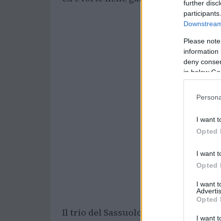
further disc
participants
Downstream 
Please note
information 
deny consent
in below Go
Persona
I want t
Opted 
I want t
Opted 
I want 
Advertis
Opted 
Il trio del Sassuolo campione d’Eur
I want t