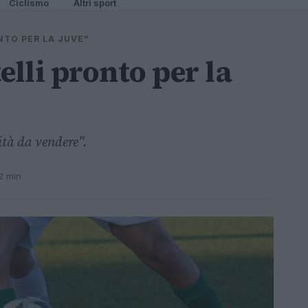
Ciclismo
Altri sport
NTO PER LA JUVE”
elli pronto per la
ità da vendere".
2 min