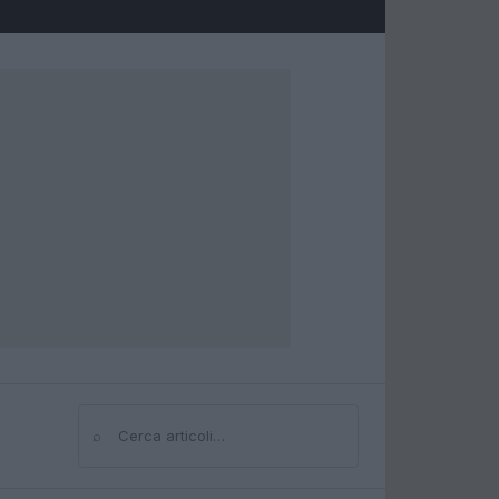
⌕
Cerca