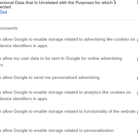
ersonal Data that Is Unrelated with the Purposes for which it
io ho soltanto cercato di trasmetter loro la
lected.
0 per cento, dell’essere protagonisti e non
Out
catelli e Berardi sono entrati nella finale
consents
l piglio giusto. Orgoglioso di loro. Berardi
o allow Google to enable storage related to advertising like cookies on
in carreggiata. Su Locatelli e Raspadori mi
evice identifiers in apps.
 unanimi commenti positivi su entrambi,
se Locatelli fosse più o meno umile o con i
o allow my user data to be sent to Google for online advertising
s.
agazzo d’oro. E per Raspadori si tirava fuori
lto…”.
to allow Google to send me personalized advertising.
o allow Google to enable storage related to analytics like cookies on
 con lo Shakhtar: “Alleno giocatori molto
evice identifiers in apps.
ato. Poi dobbiamo comportarci bene nelle
o allow Google to enable storage related to functionality of the website
o allow Google to enable storage related to personalization.