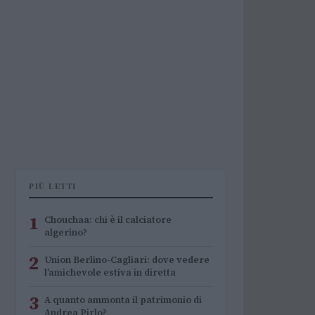
PIÙ LETTI
1
Chouchaa: chi è il calciatore
algerino?
2
Union Berlino-Cagliari: dove vedere
l’amichevole estiva in diretta
3
A quanto ammonta il patrimonio di
Andrea Pirlo?