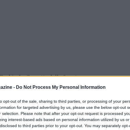
 Zerbi a La Gazzetta dello Sport promuove
simo, per la Juve e per un grande club europeo
azine -
Do Not Process My Personal Information
centrocampista deve essere oggi: è bravo
to opt-out of the sale, sharing to third parties, or processing of your per
antità, in tre anni non gli ho visto perdere un
formation for targeted advertising by us, please use the below opt-out s
 è intelligente tatticamente, si presta a
r selection. Please note that after your opt-out request is processed y
 giocare con la squadra in più ruoli d’attacco
eing interest-based ads based on personal information utilized by us or
disclosed to third parties prior to your opt-out. You may separately opt-