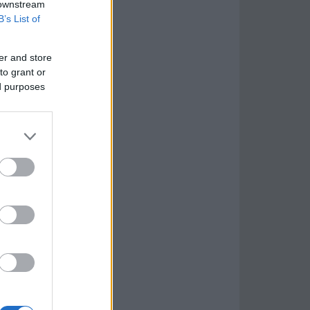
 downstream
B’s List of
er and store
to grant or
ed purposes