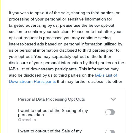
If you wish to opt-out of the sale, sharing to third parties, or
processing of your personal or sensitive information for
targeted advertising by us, please use the below opt-out
section to confirm your selection. Please note that after your
opt-out request is processed you may continue seeing
interest-based ads based on personal information utilized by
Napoli-Osasuna 2-1: la cronaca dettagliata
us or personal information disclosed to third parties prior to
dell’amichevole del 5 agosto 2026
your opt-out. You may separately opt-out of the further
Ilaria Mauri · 5 Ago 2026
disclosure of your personal information by third parties on the
IAB’s list of downstream participants. This information may
CALCIO
also be disclosed by us to third parties on the
IAB’s List of
Downstream Participants
that may further disclose it to other
third parties.
Please note that this website/app uses one or more Google
Personal Data Processing Opt Outs
services and may gather and store information including but
not limited to your visit or usage behaviour. You may click to
I want to opt-out of the Sharing of my
personal data.
grant or deny consent to Google and its third-party tags to
Opted In
use your data for below specified purposes in below Google
consent section.
I want to opt-out of the Sale of my