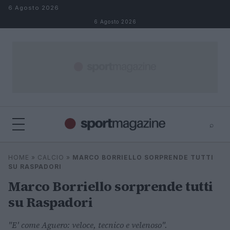
Salta al contenuto
6 Agosto 2026
6 Agosto 2026
⌕
⌕
×
HOME
»
CALCIO
»
MARCO BORRIELLO SORPRENDE TUTTI
Cerca
SU RASPADORI
Marco Borriello sorprende tutti
su Raspadori
"E' come Aguero: veloce, tecnico e velenoso".