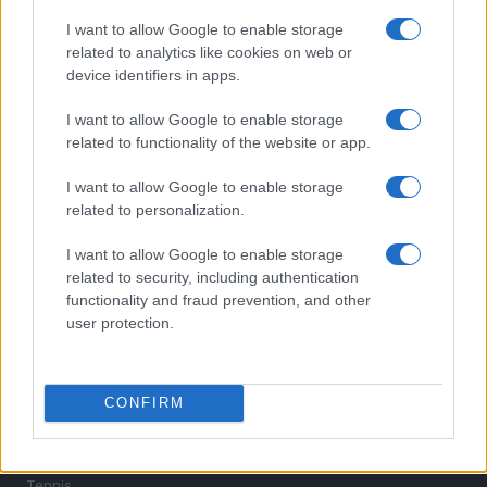
5
Chi è Sara Gama: fidanzato, figli e vita privata
I want to allow Google to enable storage
related to analytics like cookies on web or
device identifiers in apps.
I want to allow Google to enable storage
related to functionality of the website or app.
I want to allow Google to enable storage
related to personalization.
Sportmagazine: notizie, approfondimenti e classifiche su
calcio, basket, tennis, ciclismo, motori, Formula 1,
I want to allow Google to enable storage
MotoGP e Olimpiadi. Le ultime news dalle competizioni
related to security, including authentication
nazionali e internazionali, gli highlight delle partite, le
functionality and fraud prevention, and other
interviste ai protagonisti e i risultati in tempo reale di tutte
user protection.
le discipline che fanno emozionare gli appassionati di
sport.
CONFIRM
SEZIONI
Calcio
Tennis