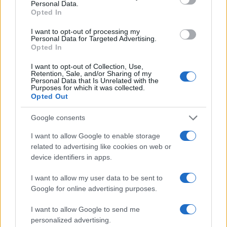
Personal Data.
Opted In
I want to opt-out of processing my
Personal Data for Targeted Advertising.
Milwaukee Brewers: la prima squadra MLB a
Opted In
raggiungere le 70 vittorie nella stagione 2026
Ilaria Mauri · 5 Ago 2026
I want to opt-out of Collection, Use,
Retention, Sale, and/or Sharing of my
Personal Data that Is Unrelated with the
Purposes for which it was collected.
Opted Out
PIÙ LETTI
Google consents
1
Chouchaa: chi è il calciatore algerino?
I want to allow Google to enable storage
related to advertising like cookies on web or
2
A quanto ammonta il patrimonio di Andrea Pirlo?
device identifiers in apps.
3
Lazio e Milan: tutti gli ex calciatori che hanno
I want to allow my user data to be sent to
indossato le due maglie
Google for online advertising purposes.
4
Union Berlino-Cagliari: dove vedere l’amichevole
I want to allow Google to send me
estiva in diretta
personalized advertising.