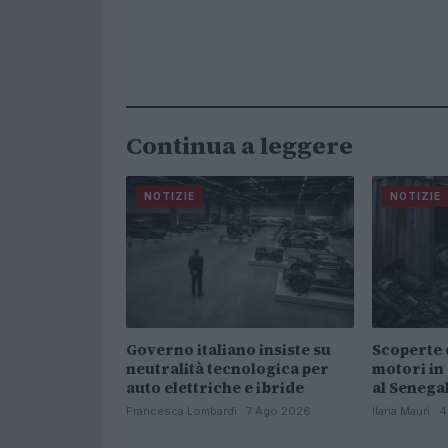
Continua a leggere
NOTIZIE
NOTIZIE
Governo italiano insiste su
Scoperte 
neutralità tecnologica per
motori in
auto elettriche e ibride
al Senega
Francesca Lombardi · 7 Ago 2026
Ilaria Mauri ·