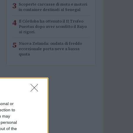
3
Scoperte carcasse di moto e motori
in container destinati al Senegal
4
Il Córdoba ha ottenuto il II Trofeo
Puertas dopo aver sconfitto il Rayo
ai rigori.
5
Nuova Zelanda: ondata di freddo
eccezionale porta neve a bassa
quota
sonal or
ection to
ou may
 personal
out of the