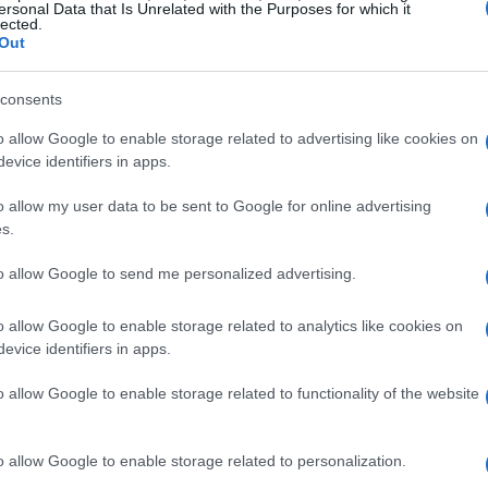
 esplorare opzioni alternative: “Dobbiamo
ersonal Data that Is Unrelated with the Purposes for which it
lected.
r Losada, già titolare contro l’Espanyol, avrà
Out
ato e di coppa – non essendo iscritto per la
otrebbe assumere un ruolo più creativo in
consents
arvalho.
o allow Google to enable storage related to advertising like cookies on
evice identifiers in apps.
o allow my user data to be sent to Google for online advertising
s.
to allow Google to send me personalized advertising.
o allow Google to enable storage related to analytics like cookies on
evice identifiers in apps.
o allow Google to enable storage related to functionality of the website
o allow Google to enable storage related to personalization.