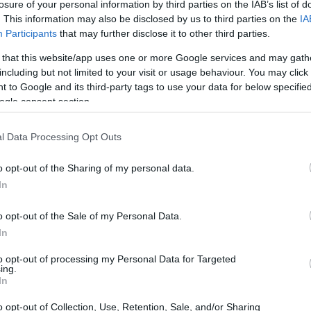
Alarcón e William Carvalho non prenderanno
losure of your personal information by third parties on the IAB’s list of
. This information may also be disclosed by us to third parties on the
IA
Osasuna a Pamplona (ore 16.15). Il tecnico
Participants
that may further disclose it to other third parties.
ocatori come Natan, Bartra, Sabaly, Chimy
 that this website/app uses one or more Google services and may gath
parte durante la pausa. Pellegrini ha
including but not limited to your visit or usage behaviour. You may click 
ri membri della squadra di dimostrare il loro
 to Google and its third-party tags to use your data for below specifi
ogle consent section.
isogna far vedere perché si è qui”, ha
enze. Ha anche dichiarato che le squadre
l Data Processing Opt Outs
ventuali infortuni nel corso dell’anno e
ri a disposizione: “Se mancano, non ci sono
o opt-out of the Sharing of my personal data.
In
mmarico per le concomitanze delle assenze di
idenziando che sono tutti nella stessa
o opt-out of the Sale of my Personal Data.
ità del gruppo e rendendo necessarie nuove
In
1, dato che al momento sono disponibili solo
to opt-out of processing my Personal Data for Targeted
ing.
i centrali, oltre a Mateo Flores, l’unico a
In
rima squadra. Con così tante mancanze,
o opt-out of Collection, Use, Retention, Sale, and/or Sharing