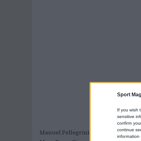
Sport Mag
If you wish 
sensitive in
confirm you
continue se
Manuel Pellegrini ha annunciato ogg
information 