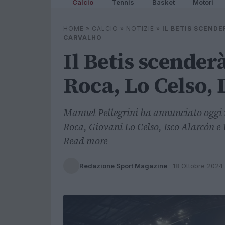
Calcio
Tennis
Basket
Motori
HOME
»
CALCIO
»
NOTIZIE
»
IL BETIS SCENDE
CARVALHO
Il Betis scende
Roca, Lo Celso, 
Manuel Pellegrini ha annunciato oggi 
Roca, Giovani Lo Celso, Isco Alarcón e
Read more
Redazione Sport Magazine
·
18 Ottobre 2024