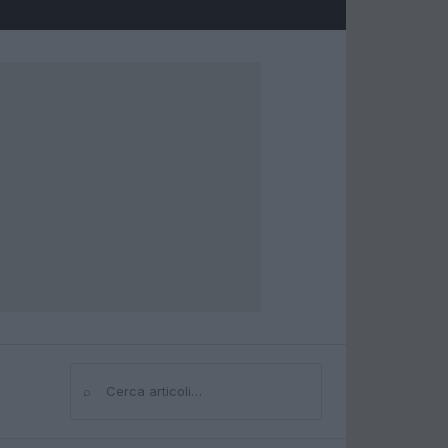
⌕
Cerca