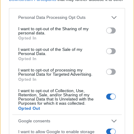
third parties.
Please note that this website/app uses one or more Google
Personal Data Processing Opt Outs
services and may gather and store information including but
not limited to your visit or usage behaviour. You may click to
I want to opt-out of the Sharing of my
personal data.
grant or deny consent to Google and its third-party tags to
Opted In
use your data for below specified purposes in below Google
Continua a leggere
consent section.
I want to opt-out of the Sale of my
Personal Data.
Opted In
Serie A, l’Inter chiude a 87 punti: il distacco dal Napoli
RISULTATI
è di 11 lunghezze
I want to opt-out of processing my
Personal Data for Targeted Advertising.
Francesca Lombardi · 5 Giu 2026
Opted In
RISULTATI
I want to opt-out of Collection, Use,
Retention, Sale, and/or Sharing of my
Personal Data that Is Unrelated with the
Purposes for which it was collected.
Opted Out
Google consents
I want to allow Google to enable storage