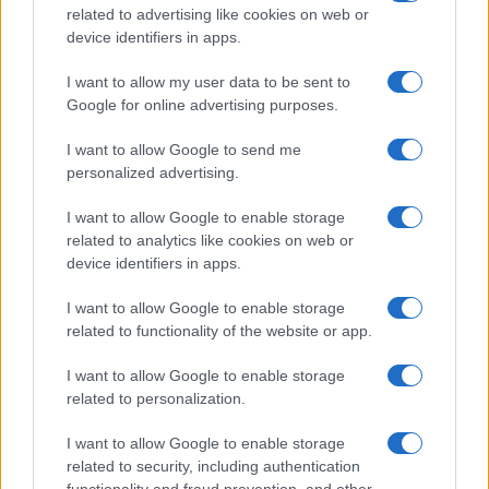
related to advertising like cookies on web or
device identifiers in apps.
I want to allow my user data to be sent to
Jung decisivo con un fuoricampo da due punti:
Google for online advertising purposes.
Rangers 4 Athletics 3
Matteo Pellegrino · 26 Apr 2026
I want to allow Google to send me
personalized advertising.
RISULTATI
I want to allow Google to enable storage
related to analytics like cookies on web or
device identifiers in apps.
I want to allow Google to enable storage
related to functionality of the website or app.
I want to allow Google to enable storage
related to personalization.
I want to allow Google to enable storage
Resoconto della week 4 della UFL 2026: Kings vincono
related to security, including authentication
in overtime, Aviators sorprendono i Renegades
functionality and fraud prevention, and other