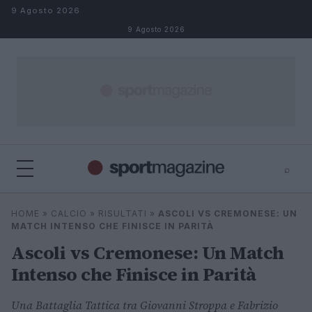
Salta al contenuto
9 Agosto 2026
9 Agosto 2026
⌕
⌕
×
HOME
»
CALCIO
»
RISULTATI
»
ASCOLI VS CREMONESE: UN
Cerca
MATCH INTENSO CHE FINISCE IN PARITÀ
Ascoli vs Cremonese: Un Match
Intenso che Finisce in Parità
Una Battaglia Tattica tra Giovanni Stroppa e Fabrizio