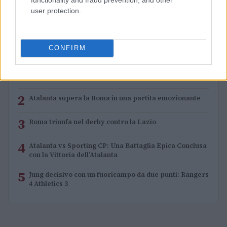
Beatrice Beretta · 18 Apr 2026
user protection.
PIÙ LETTI
CONFIRM
1
Pisa trionfa contro la Sampdoria in una partita ricca di
eventi
2
Atalanta supera la Roma in una partita emozionante
3
Roma trionfa nel derby contro la Lazio
4
Atalanta vs Sporting CP: Una Battaglia Epica Conclusa
con la Vittoria dell’Atalanta
5
Jung decisivo con un fuoricampo da due punti: Rangers
4 Athletics 3