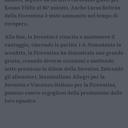
Kenan Yildiz al 86° minuto. Anche Lucas Beltrán
della Fiorentina è stato ammonito nel tempo di
recupero.
Alla fine, la Juventus è riuscita a mantenere il
vantaggio, vincendo la partita 1-0. Nonostante la
sconfitta, la Fiorentina ha dimostrato una grande
grinta, creando diverse occasioni e mettendo
sotto pressione la difesa della Juventus. Entrambi
gli allenatori, Massimiliano Allegri per la
Juventus e Vincenzo Italiano per la Fiorentina,
possono essere orgogliosi della prestazione delle
loro squadre.