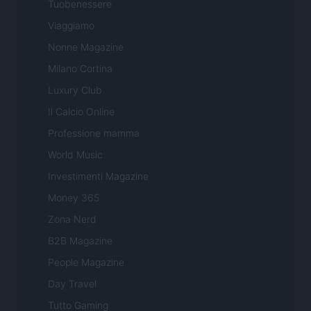
Tuobenessere
Viaggiamo
Nonne Magazine
Milano Cortina
Luxury Club
Il Calcio Online
Professione mamma
World Music
Investimenti Magazine
Money 365
Zona Nerd
B2B Magazine
People Magazine
Day Travel
Tutto Gaming