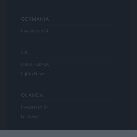
GERMANIA
Investieren24
UK
News Hub UK
Lgbtq News
OLANDA
Investeren 24
NL Newz