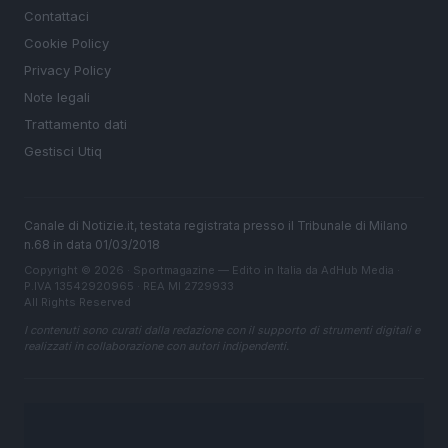
Contattaci
Cookie Policy
Privacy Policy
Note legali
Trattamento dati
Gestisci Utiq
Canale di Notizie.it, testata registrata presso il Tribunale di Milano
n.68 in data 01/03/2018
Copyright © 2026 · Sportmagazine — Edito in Italia da
AdHub Media
·
P.IVA 13542920965 · REA MI 2729933
All Rights Reserved
I contenuti sono curati dalla redazione con il supporto di strumenti digitali e
realizzati in collaborazione con autori indipendenti.