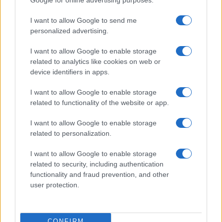
I want to allow Google to send me
personalized advertising.
I want to allow Google to enable storage
related to analytics like cookies on web or
device identifiers in apps.
I want to allow Google to enable storage
related to functionality of the website or app.
Resoconto della week 4 della UFL 2026: Kings vincono
in overtime, Aviators sorprendono i Renegades
I want to allow Google to enable storage
Beatrice Beretta · 18 Apr 2026
related to personalization.
I want to allow Google to enable storage
related to security, including authentication
PIÙ LETTI
functionality and fraud prevention, and other
user protection.
1
Spezia vs Sampdoria: Un’Accesa Battaglia Finisce in
Pareggio
CONFIRM