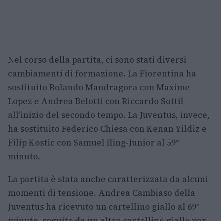
Nel corso della partita, ci sono stati diversi
cambiamenti di formazione. La Fiorentina ha
sostituito Rolando Mandragora con Maxime
Lopez e Andrea Belotti con Riccardo Sottil
all’inizio del secondo tempo. La Juventus, invece,
ha sostituito Federico Chiesa con Kenan Yildiz e
Filip Kostic con Samuel Iling-Junior al 59°
minuto.
La partita è stata anche caratterizzata da alcuni
momenti di tensione. Andrea Cambiaso della
Juventus ha ricevuto un cartellino giallo al 69°
minuto, seguito da un altro cartellino giallo per