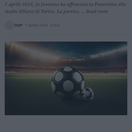
7 aprile 2024, la Juventus ha affrontato la Fiorentina allo
stadio Allianz di Torino. La partita, ... Read more
Staff
·
7 Aprile 2024
· 2 min