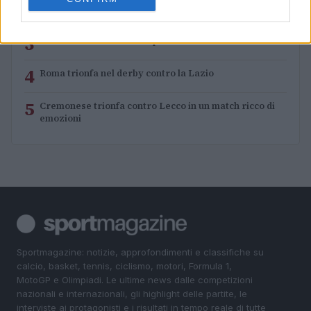
2
Pisa trionfa contro la Sampdoria in una partita ricca di
eventi
3
Roma vs Inter: Un match pieno di emozioni
4
Roma trionfa nel derby contro la Lazio
5
Cremonese trionfa contro Lecco in un match ricco di
emozioni
Sportmagazine: notizie, approfondimenti e classifiche su
calcio, basket, tennis, ciclismo, motori, Formula 1,
MotoGP e Olimpiadi. Le ultime news dalle competizioni
nazionali e internazionali, gli highlight delle partite, le
interviste ai protagonisti e i risultati in tempo reale di tutte