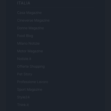
ITALIA
Casa Magazine
Cineverse Magazine
Donne Magazine
Food Blog
Milano Notizie
Motor Magazine
Notizie.it
Offerte Shopping
Pet Story
Professione Lavoro
Sport Magazine
Style24
Think.it