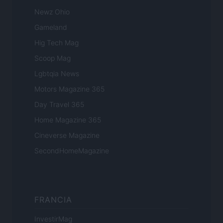
Newz Ohio
Gameland
Hig Tech Mag
Scoop Mag
Lgbtqia News
Motors Magazine 365
Day Travel 365
Home Magazine 365
Cineverse Magazine
SecondHomeMagazine
FRANCIA
InvestirMag