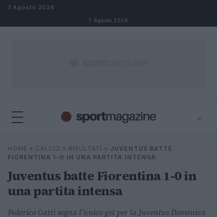
Salta al contenuto
7 Agosto 2026
7 Agosto 2026
⌕
⌕
×
HOME
»
CALCIO
»
RISULTATI
»
JUVENTUS BATTE
Cerca
FIORENTINA 1-0 IN UNA PARTITA INTENSA
Juventus batte Fiorentina 1-0 in
una partita intensa
Federico Gatti segna l’unico gol per la Juventus Domenica