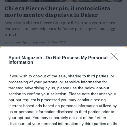
Chi era Pierre Cherpin, il motociclista
morto mentre disputava la Dakar
Scopriamo chi era Pierre Cherpin: il 52enne avventuriero
francese che partecipava alla Dakar per scoprire paesaggi
nuovi.
Redazione Sportmagazine · 15 Gen 2021
MOTORI
Sport Magazine -
Do Not Process My Personal
Information
If you wish to opt-out of the sale, sharing to third parties, or
processing of your personal or sensitive information for
targeted advertising by us, please use the below opt-out
section to confirm your selection. Please note that after your
opt-out request is processed you may continue seeing
interest-based ads based on personal information utilized by
us or personal information disclosed to third parties prior to
your opt-out. You may separately opt-out of the further
MotoGp, nuovi esami per Marc Marquez: le
disclosure of your personal information by third parties on the