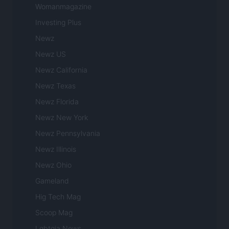
Womanmagazine
Investing Plus
Newz
Newz US
Newz California
Newz Texas
Newz Florida
Newz New York
Newz Pennsylvania
Newz Illinois
Newz Ohio
Gameland
Hig Tech Mag
Scoop Mag
Lgbtqia News