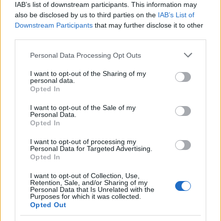
sue condizioni
IAB’s list of downstream participants. This information may
also be disclosed by us to third parties on the
IAB’s List of
Il team ufficiale Honda ha reso noti i risultati del controllo
Downstream Participants
that may further disclose it to other
all'omero destro svolto dall'otto volte campione del mondo a
third parties.
Madrid.
Redazione Sport Magazine · 14 Gen 2021
Please note that this website/app uses one or more Google
Personal Data Processing Opt Outs
services and may gather and store information including but
not limited to your visit or usage behaviour. You may click to
I want to opt-out of the Sharing of my
MOTORI
personal data.
grant or deny consent to Google and its third-party tags to
Opted In
use your data for below specified purposes in below Google
consent section.
I want to opt-out of the Sale of my
Personal Data.
Opted In
I want to opt-out of processing my
Personal Data for Targeted Advertising.
Opted In
I want to opt-out of Collection, Use,
Retention, Sale, and/or Sharing of my
Personal Data that Is Unrelated with the
Charles Leclerc positivo al Covid: le sue
Purposes for which it was collected.
parole
Opted Out
Il pilota della Ferrari l'ha annunciato tramite Instagram: "Mi