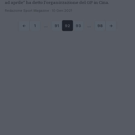
ad aprile" ha detto l'organizzazione del GP in Cina.
Redazione Sport Magazine · 10 Gen 2021
←
1
…
91
92
93
…
98
→