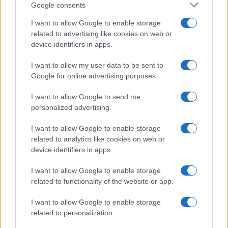
Google consents
sento bene".
Redazione Sport Magazine · 14 Gen 2021
I want to allow Google to enable storage
related to advertising like cookies on web or
MOTORI
device identifiers in apps.
I want to allow my user data to be sent to
Google for online advertising purposes.
I want to allow Google to send me
personalized advertising.
I want to allow Google to enable storage
related to analytics like cookies on web or
device identifiers in apps.
Lewis Hamilton, le richieste per il rinnovo
I want to allow Google to enable storage
con la Mercedes
related to functionality of the website or app.
La firma non è ancora arrivata e le parti rimangono distanti.
I want to allow Google to enable storage
Redazione Sport Magazine · 14 Gen 2021
related to personalization.
MOTORI