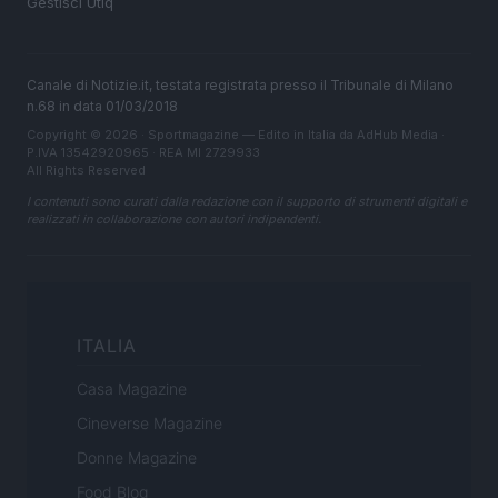
Gestisci Utiq
Canale di Notizie.it, testata registrata presso il Tribunale di Milano
n.68 in data 01/03/2018
Copyright © 2026 · Sportmagazine — Edito in Italia da
AdHub Media
·
P.IVA 13542920965 · REA MI 2729933
All Rights Reserved
I contenuti sono curati dalla redazione con il supporto di strumenti digitali e
realizzati in collaborazione con autori indipendenti.
ITALIA
Casa Magazine
Cineverse Magazine
Donne Magazine
Food Blog