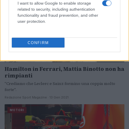
I want to allow Google to enable storage
related to security, including authentication
functionality and fraud prevention, and other
user protection.
CONFIRM
Hamilton in Ferrari, Mattia Binotto non ha
rimpianti
"Crediamo che Leclerc e Sainz formino una coppia molto
forte".
Redazione Sport Magazine · 13 Gen 2021
MOTORI