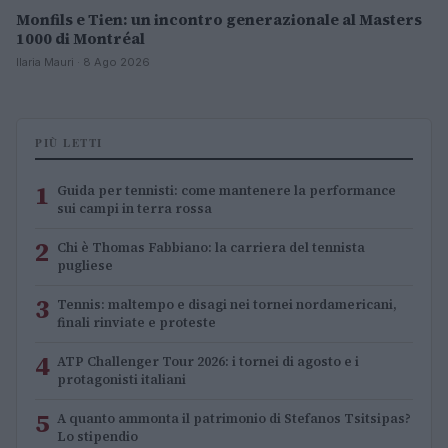
Monfils e Tien: un incontro generazionale al Masters
1000 di Montréal
Ilaria Mauri · 8 Ago 2026
PIÙ LETTI
1
Guida per tennisti: come mantenere la performance
sui campi in terra rossa
2
Chi è Thomas Fabbiano: la carriera del tennista
pugliese
3
Tennis: maltempo e disagi nei tornei nordamericani,
finali rinviate e proteste
4
ATP Challenger Tour 2026: i tornei di agosto e i
protagonisti italiani
5
A quanto ammonta il patrimonio di Stefanos Tsitsipas?
Lo stipendio