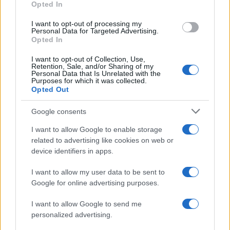
Opted In
questo caso, il giudice interromperà lo scambio e
I want to opt-out of processing my
disporrà la ripetizione del servizio.
Personal Data for Targeted Advertising.
Opted In
Leggi anche:
La storia di Andre Agassi: tutto sul
I want to opt-out of Collection, Use,
tennista
Retention, Sale, and/or Sharing of my
Personal Data that Is Unrelated with the
Purposes for which it was collected.
Opted Out
AUTORE
Google consents
Redazione Sportmagazine
I want to allow Google to enable storage
related to advertising like cookies on web or
device identifiers in apps.
I want to allow my user data to be sent to
Google for online advertising purposes.
I want to allow Google to send me
personalized advertising.