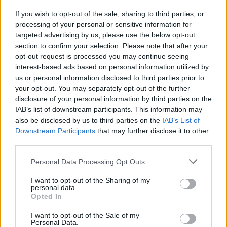
di mettere il piede sul rettangolo di gioco prima
If you wish to opt-out of the sale, sharing to third parties, or
che lo scambio si sia concluso. Questo caso va ad
processing of your personal or sensitive information for
aggiungersi alla lista di avvenimenti che
targeted advertising by us, please use the below opt-out
comportano l’interruzione del gioco e la
section to confirm your selection. Please note that after your
opt-out request is processed you may continue seeing
ripetizione del punto. Le altre interruzioni
interest-based ads based on personal information utilized by
possono essere causate dalla
pallina che cade
us or personal information disclosed to third parties prior to
dalla tasca del pantaloncino o dal
cappellino
che
your opt-out. You may separately opt-out of the further
disclosure of your personal information by third parties on the
vola via.
IAB’s list of downstream participants. This information may
also be disclosed by us to third parties on the
IAB’s List of
Siamo giunti alla regola più
bizzarra
e
Downstream Participants
that may further disclose it to other
sicuramente meno applicata considerata la
third parties.
rarità dell’evento. Stiamo parlando della
Please note that this website/app uses one or more Google
Personal Data Processing Opt Outs
famigerata
volée sul volatile
, ovvero quando un
services and may gather and store information including but
not limited to your visit or usage behaviour. You may click to
I want to opt-out of the Sharing of my
tennista colpisce involontariamente un uccello
personal data.
grant or deny consent to Google and its third-party tags to
in volo. È il caso di
Arnaud Clement
che, durante
Opted In
use your data for below specified purposes in below Google
un
Australian Open
, ha colpito e ucciso sul colpo
consent section.
I want to opt-out of the Sale of my
Personal Data.
un
uccello
che volava troppo vicino al campo. In