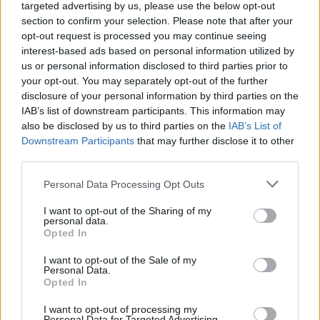
Battuta flottante in salto: tecnica, timing e routine
targeted advertising by us, please use the below opt-out
section to confirm your selection. Please note that after your
Ilaria Mauri · 8 Ago 2026
opt-out request is processed you may continue seeing
interest-based ads based on personal information utilized by
ALTRI SPORT
us or personal information disclosed to third parties prior to
your opt-out. You may separately opt-out of the further
disclosure of your personal information by third parties on the
IAB’s list of downstream participants. This information may
also be disclosed by us to third parties on the
IAB’s List of
Downstream Participants
that may further disclose it to other
third parties.
Please note that this website/app uses one or more Google
Personal Data Processing Opt Outs
services and may gather and store information including but
not limited to your visit or usage behaviour. You may click to
I want to opt-out of the Sharing of my
personal data.
grant or deny consent to Google and its third-party tags to
Opted In
use your data for below specified purposes in below Google
Europei di nuoto di fondo 2026: l’Italia trionfa con
consent section.
I want to opt-out of the Sale of my
l’argento nella staffetta 4×1500
Personal Data.
Opted In
Andrea Conforti · 8 Ago 2026
I want to opt-out of processing my
Personal Data for Targeted Advertising.