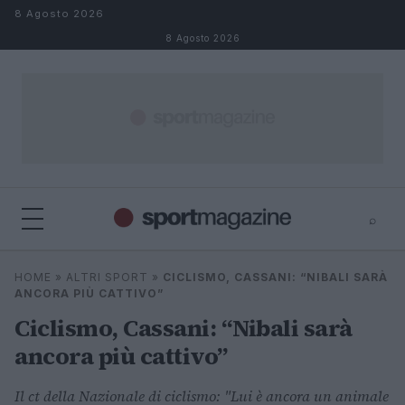
Salta al contenuto
8 Agosto 2026
8 Agosto 2026
⌕
⌕
×
HOME
»
ALTRI SPORT
»
CICLISMO, CASSANI: “NIBALI SARÀ
Cerca
ANCORA PIÙ CATTIVO”
Ciclismo, Cassani: “Nibali sarà
ancora più cattivo”
Il ct della Nazionale di ciclismo: "Lui è ancora un animale