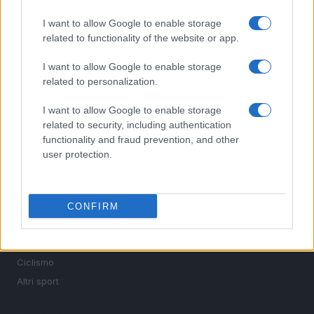
I want to allow Google to enable storage
related to functionality of the website or app.
Sportmagazine: notizie, approfondimenti e classifiche su
calcio, basket, tennis, ciclismo, motori, Formula 1,
I want to allow Google to enable storage
MotoGP e Olimpiadi. Le ultime news dalle competizioni
related to personalization.
nazionali e internazionali, gli highlight delle partite, le
interviste ai protagonisti e i risultati in tempo reale di tutte
I want to allow Google to enable storage
le discipline che fanno emozionare gli appassionati di
related to security, including authentication
sport.
functionality and fraud prevention, and other
user protection.
SEZIONI
Calcio
Tennis
CONFIRM
Basket
Motori
Ciclismo
Altri sport