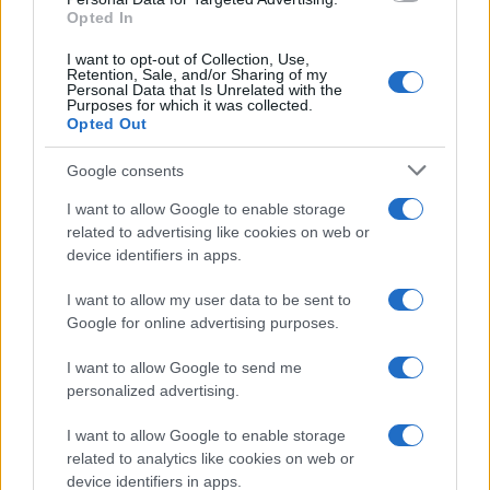
Opted In
PIÙ LETTI
I want to opt-out of Collection, Use,
Retention, Sale, and/or Sharing of my
1
Europei degli sport acquatici, ciclismo e tennis: il
Personal Data that Is Unrelated with the
palinsesto sportivo del 3 agosto
Purposes for which it was collected.
Opted Out
2
Lara Gut: stipendio e patrimonio della sciatrice
Google consents
3
Linci Rugby Club Milano: la storia di un gruppo di
I want to allow Google to enable storage
atlete che ha scelto l’autogestione
related to advertising like cookies on web or
device identifiers in apps.
4
A quanto ammonta il patrimonio di Federica
Pellegrini? Lo stipendio
I want to allow my user data to be sent to
5
Google for online advertising purposes.
Dai Knicks ai campionati di tennis: le scommesse che
hanno fatto storia
I want to allow Google to send me
personalized advertising.
I want to allow Google to enable storage
related to analytics like cookies on web or
device identifiers in apps.