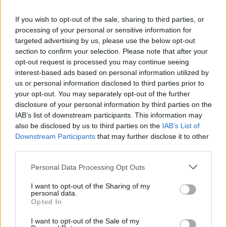
If you wish to opt-out of the sale, sharing to third parties, or
processing of your personal or sensitive information for
targeted advertising by us, please use the below opt-out
section to confirm your selection. Please note that after your
opt-out request is processed you may continue seeing
Scopri la storia della pallavolo a Modena attraverso
interest-based ads based on personal information utilized by
una mostra unica
us or personal information disclosed to third parties prior to
Ilaria Mauri · 7 Ago 2026
your opt-out. You may separately opt-out of the further
disclosure of your personal information by third parties on the
ALTRI SPORT
IAB’s list of downstream participants. This information may
also be disclosed by us to third parties on the
IAB’s List of
Downstream Participants
that may further disclose it to other
third parties.
Please note that this website/app uses one or more Google
Personal Data Processing Opt Outs
services and may gather and store information including but
not limited to your visit or usage behaviour. You may click to
I want to opt-out of the Sharing of my
personal data.
grant or deny consent to Google and its third-party tags to
Opted In
use your data for below specified purposes in below Google
consent section.
I want to opt-out of the Sale of my