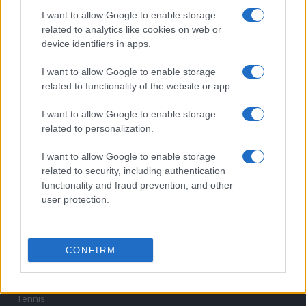
Pellegrini? Lo stipendio
I want to allow Google to enable storage
related to analytics like cookies on web or
device identifiers in apps.
I want to allow Google to enable storage
related to functionality of the website or app.
I want to allow Google to enable storage
related to personalization.
Sportmagazine: notizie, approfondimenti e classifiche su
calcio, basket, tennis, ciclismo, motori, Formula 1,
I want to allow Google to enable storage
MotoGP e Olimpiadi. Le ultime news dalle competizioni
related to security, including authentication
nazionali e internazionali, gli highlight delle partite, le
functionality and fraud prevention, and other
interviste ai protagonisti e i risultati in tempo reale di tutte
user protection.
le discipline che fanno emozionare gli appassionati di
sport.
CONFIRM
SEZIONI
Calcio
Tennis