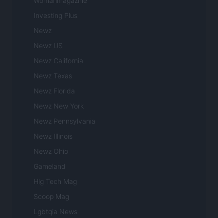
Womanmagazine
Investing Plus
Newz
Newz US
Newz California
Newz Texas
Newz Florida
Newz New York
Newz Pennsylvania
Newz Illinois
Newz Ohio
Gameland
Hig Tech Mag
Scoop Mag
Lgbtqia News