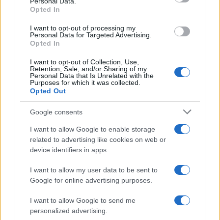
Personal Data.
Opted In
Come padroneggiare la bandeja nel padel: consigli e
I want to opt-out of processing my
tecniche
Personal Data for Targeted Advertising.
Opted In
Ilaria Mauri · 7 Ago 2026
I want to opt-out of Collection, Use,
Retention, Sale, and/or Sharing of my
Personal Data that Is Unrelated with the
Purposes for which it was collected.
PIÙ LETTI
Opted Out
1
Europei degli sport acquatici, ciclismo e tennis: il
Google consents
palinsesto sportivo del 3 agosto
I want to allow Google to enable storage
2
Lara Gut: stipendio e patrimonio della sciatrice
related to advertising like cookies on web or
device identifiers in apps.
3
Europei di tuffi Parigi 2026: l’Italia conquista l’oro nel
Team Event
I want to allow my user data to be sent to
Google for online advertising purposes.
4
Rugby: All Blacks vs Springboks, il calendario
completo del Greatest Rivalry Tour
I want to allow Google to send me
personalized advertising.
5
A quanto ammonta il patrimonio di Federica