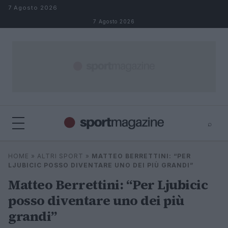
Salta al contenuto
7 Agosto 2026
7 Agosto 2026
⌕
⌕
×
HOME
»
ALTRI SPORT
»
MATTEO BERRETTINI: “PER
Cerca
LJUBICIC POSSO DIVENTARE UNO DEI PIÙ GRANDI”
Matteo Berrettini: “Per Ljubicic
posso diventare uno dei più
grandi”