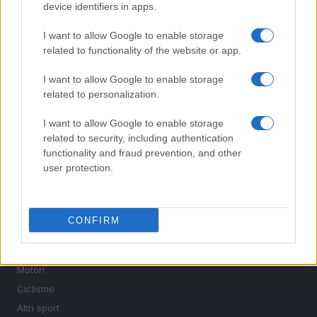
device identifiers in apps.
I want to allow Google to enable storage
related to functionality of the website or app.
Sportmagazine: notizie, approfondimenti e classifiche su
I want to allow Google to enable storage
calcio, basket, tennis, ciclismo, motori, Formula 1,
MotoGP e Olimpiadi. Le ultime news dalle competizioni
related to personalization.
nazionali e internazionali, gli highlight delle partite, le
interviste ai protagonisti e i risultati in tempo reale di tutte
I want to allow Google to enable storage
le discipline che fanno emozionare gli appassionati di
related to security, including authentication
sport.
functionality and fraud prevention, and other
user protection.
SEZIONI
Calcio
CONFIRM
Tennis
Basket
Motori
Ciclismo
Altri sport