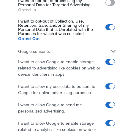
I want to opt-out of processing my
Personal Data for Targeted Advertising.
Opted In
PIÙ LETTI
I want to opt-out of Collection, Use,
Retention, Sale, and/or Sharing of my
Personal Data that Is Unrelated with the
1
Europei degli sport acquatici, ciclismo e tennis: il
Purposes for which it was collected.
palinsesto sportivo del 3 agosto
Opted Out
2
Lara Gut: stipendio e patrimonio della sciatrice
Google consents
I want to allow Google to enable storage
3
Linci Rugby Club Milano: la storia di un gruppo di
related to advertising like cookies on web or
atlete che ha scelto l’autogestione
device identifiers in apps.
4
A quanto ammonta il patrimonio di Federica
Pellegrini? Lo stipendio
I want to allow my user data to be sent to
Google for online advertising purposes.
5
Dai Knicks ai campionati di tennis: le scommesse che
hanno fatto storia
I want to allow Google to send me
personalized advertising.
I want to allow Google to enable storage
related to analytics like cookies on web or