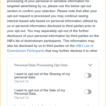
processing of your personal or sensitive information for
Valentina Zago: l’arrivo a Trescore Balneario e il suo
targeted advertising by us, please use the below opt-out
impatto nella pallavolo italiana
section to confirm your selection. Please note that after your
Andrea Conforti · 8 Ago 2026
opt-out request is processed you may continue seeing
interest-based ads based on personal information utilized by
us or personal information disclosed to third parties prior to
ALTRI SPORT
your opt-out. You may separately opt-out of the further
disclosure of your personal information by third parties on the
IAB’s list of downstream participants. This information may
also be disclosed by us to third parties on the
IAB’s List of
Downstream Participants
that may further disclose it to other
third parties.
Please note that this website/app uses one or more Google
Personal Data Processing Opt Outs
services and may gather and store information including but
not limited to your visit or usage behaviour. You may click to
I want to opt-out of the Sharing of my
personal data.
grant or deny consent to Google and its third-party tags to
Opted In
use your data for below specified purposes in below Google
consent section.
I want to opt-out of the Sale of my
Come migliorare il rovescio nel padel e trasformare
Personal Data.
la difesa in attacco
Opted In
Francesca Lombardi · 7 Ago 2026