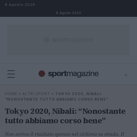
Salta al contenuto
8 Agosto 2026
8 Agosto 2026
⌕
⌕
×
HOME
»
ALTRI SPORT
»
TOKYO 2020, NIBALI:
Cerca
“NONOSTANTE TUTTO ABBIAMO CORSO BENE”
Tokyo 2020, Nibali: “Nonostante
tutto abbiamo corso bene”
Non arriva il risultato sperato nel ciclismo su strada. Il