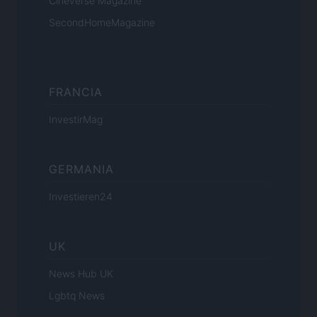
Cineverse Magazine
SecondHomeMagazine
FRANCIA
InvestirMag
GERMANIA
Investieren24
UK
News Hub UK
Lgbtq News