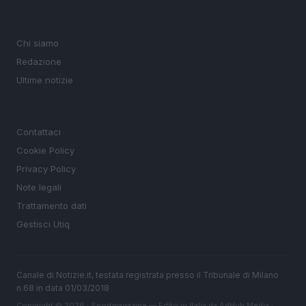
MAGAZINE
Chi siamo
Redazione
Ultime notizie
LEGALE
Contattaci
Cookie Policy
Privacy Policy
Note legali
Trattamento dati
Gestisci Utiq
Canale di Notizie.it, testata registrata presso il Tribunale di Milano
n.68 in data 01/03/2018
Copyright © 2026 · Sportmagazine — Edito in Italia da
AdHub Media
·