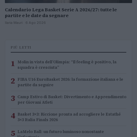
Calendario Lega Basket Serie A 2026/27: tutte le
partite e le date da segnare
Ilaria Mauri · 6 Ago 2026
PIÙ LETTI
1
Molin in vista dell’Olimpia: “Il feeling è positivo, la
squadra è cresciuta”
2
FIBA U16 EuroBasket 2026: la formazione italiana e le
partite da seguire
3
Camp Estivo di Basket: Divertimento e Apprendimento
per Giovani Atleti
4
Basket 3×3: Riccione pronta ad accogliere le Estathé
3×3 Italia Finals 2026
5
LaMelo Ball: un futuro luminoso nonostante