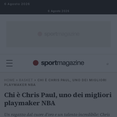
Salta al contenuto
6 Agosto 2026
6 Agosto 2026
⌕
⌕
×
HOME
»
BASKET
»
CHI È CHRIS PAUL, UNO DEI MIGLIORI
Cerca
PLAYMAKER NBA
Chi è Chris Paul, uno dei migliori
playmaker NBA
Un ragazzo dal cuore d'oro e un talento incredibile: Chris