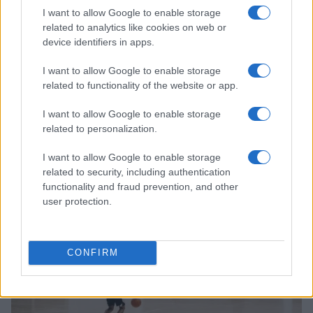
I want to allow Google to enable storage
related to analytics like cookies on web or
device identifiers in apps.
I want to allow Google to enable storage
related to functionality of the website or app.
I want to allow Google to enable storage
related to personalization.
Pistoia Basket 2000 annuncia la partnership con
L’Arte dello Sport per la stagione 2026/27
I want to allow Google to enable storage
Ilaria Mauri · 6 Ago 2026
related to security, including authentication
functionality and fraud prevention, and other
BASKET
user protection.
CONFIRM