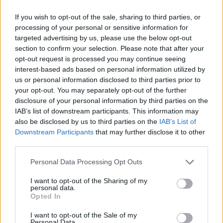
Il due volte campione olimpionico, venne poi
If you wish to opt-out of the sale, sharing to third parties, or
ceduto nel 2019 agli
Oklahoma City Thunder
con
processing of your personal or sensitive information for
targeted advertising by us, please use the below opt-out
cui rimase una sola stagione prima di cominciare
section to confirm your selection. Please note that after your
nel settembre del 2020 la nuova avventura con i
opt-out request is processed you may continue seeing
Phoenix Suns di
Devin Booker
.
interest-based ads based on personal information utilized by
us or personal information disclosed to third parties prior to
your opt-out. You may separately opt-out of the further
disclosure of your personal information by third parties on the
IAB’s list of downstream participants. This information may
AUTORE
Redazione Sportmagazine
also be disclosed by us to third parties on the
IAB’s List of
Downstream Participants
that may further disclose it to other
third parties.
Please note that this website/app uses one or more Google
Personal Data Processing Opt Outs
services and may gather and store information including but
not limited to your visit or usage behaviour. You may click to
I want to opt-out of the Sharing of my
personal data.
grant or deny consent to Google and its third-party tags to
Opted In
use your data for below specified purposes in below Google
consent section.
I want to opt-out of the Sale of my
Personal Data.