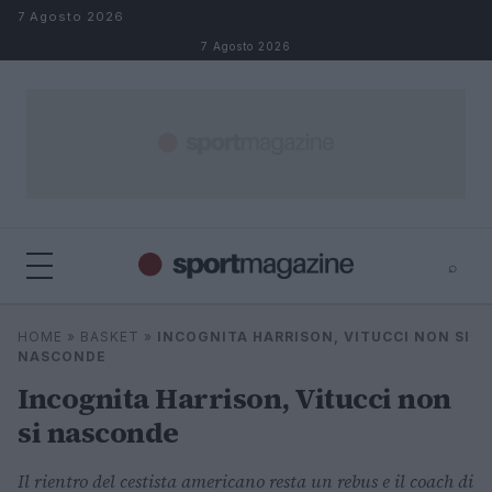
Salta al contenuto
7 Agosto 2026
7 Agosto 2026
⌕
⌕
×
HOME
»
BASKET
»
INCOGNITA HARRISON, VITUCCI NON SI
Cerca
NASCONDE
Incognita Harrison, Vitucci non
si nasconde
Il rientro del cestista americano resta un rebus e il coach di