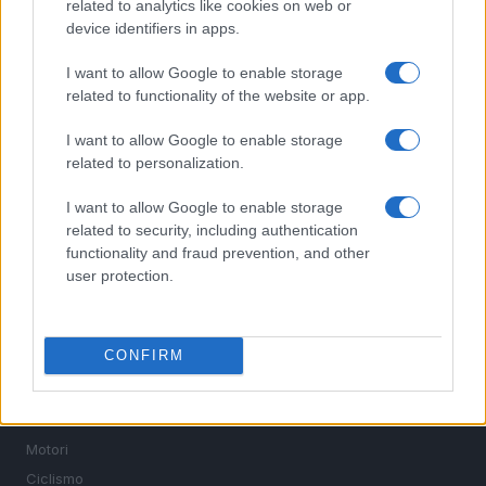
related to analytics like cookies on web or
device identifiers in apps.
I want to allow Google to enable storage
related to functionality of the website or app.
Sportmagazine: notizie, approfondimenti e classifiche su
I want to allow Google to enable storage
calcio, basket, tennis, ciclismo, motori, Formula 1,
related to personalization.
MotoGP e Olimpiadi. Le ultime news dalle competizioni
nazionali e internazionali, gli highlight delle partite, le
I want to allow Google to enable storage
interviste ai protagonisti e i risultati in tempo reale di tutte
related to security, including authentication
le discipline che fanno emozionare gli appassionati di
functionality and fraud prevention, and other
sport.
user protection.
SEZIONI
CONFIRM
Calcio
Tennis
Basket
Motori
Ciclismo