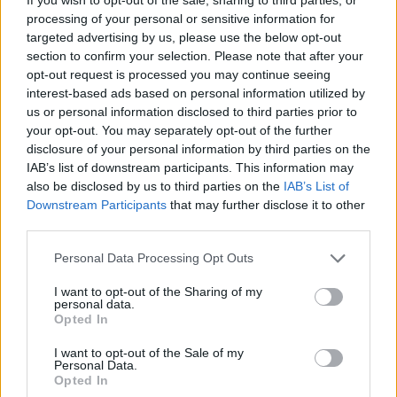
processing of your personal or sensitive information for
targeted advertising by us, please use the below opt-out
Basket Serie A: guida ai ruoli, al budget e alle
section to confirm your selection. Please note that after your
metriche
opt-out request is processed you may continue seeing
Andrea Conforti · 7 Ago 2026
interest-based ads based on personal information utilized by
us or personal information disclosed to third parties prior to
BASKET
your opt-out. You may separately opt-out of the further
disclosure of your personal information by third parties on the
IAB’s list of downstream participants. This information may
also be disclosed by us to third parties on the
IAB’s List of
Downstream Participants
that may further disclose it to other
third parties.
Please note that this website/app uses one or more Google
Personal Data Processing Opt Outs
services and may gather and store information including but
not limited to your visit or usage behaviour. You may click to
I want to opt-out of the Sharing of my
personal data.
grant or deny consent to Google and its third-party tags to
Opted In
use your data for below specified purposes in below Google
consent section.
I want to opt-out of the Sale of my
Nazionale italiana di basket: ritiro a Folgaria e
Personal Data.
amichevoli a Trento
Opted In