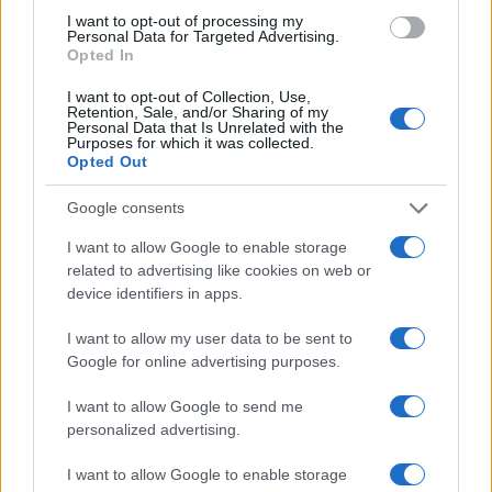
Francesca Lombardi · 7 Ago 2026
I want to opt-out of processing my
Personal Data for Targeted Advertising.
Opted In
PIÙ LETTI
I want to opt-out of Collection, Use,
Retention, Sale, and/or Sharing of my
Personal Data that Is Unrelated with the
1
Purposes for which it was collected.
FIBA U16 EuroBasket 2026: la formazione italiana e le
Opted Out
partite da seguire
2
Google consents
Camp Estivo di Basket: Divertimento e Apprendimento
per Giovani Atleti
I want to allow Google to enable storage
3
related to advertising like cookies on web or
Nazionale italiana di basket: ritiro a Folgaria e
amichevoli a Trento
device identifiers in apps.
4
Basket 3×3: regolamento essenziale, spaziature e drill
I want to allow my user data to be sent to
mirati
Google for online advertising purposes.
5
Final Eight 2027 a Torino: l’impatto economico e
I want to allow Google to send me
sociale della manifestazione sportiva
personalized advertising.
I want to allow Google to enable storage