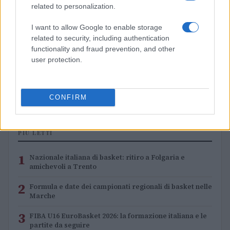
related to personalization.
I want to allow Google to enable storage
related to security, including authentication
functionality and fraud prevention, and other
user protection.
Formula e date dei campionati regionali di basket
nelle Marche
Andrea Conforti · 8 Ago 2026
CONFIRM
PIÙ LETTI
1
Nazionale italiana di basket: ritiro a Folgaria e
amichevoli a Trento
2
Formula e date dei campionati regionali di basket nelle
Marche
3
FIBA U16 EuroBasket 2026: la formazione italiana e le
partite da seguire