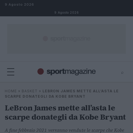
Salta al contenuto
9 Agosto 2026
9 Agosto 2026
⌕
⌕
×
HOME
»
BASKET
»
LEBRON JAMES METTE ALL’ASTA LE
Cerca
SCARPE DONATEGLI DA KOBE BRYANT
LeBron James mette all’asta le
scarpe donategli da Kobe Bryant
A fine febbraio 2021 verranno vendute le scarpe che Kobe