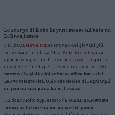
Le scarpe di Kobe Bryant messe all’asta da
LeBron James
Nel 2002
LeBron Jame
s era uno dei giovani più
interessanti in ottica NBA.
Kobe Bryant
aveva
appena completato il three peat, ossia l’impresa
di vincere l’anello per tre anni consecutivi.
L’ex
numero 24 gialloviola rimase affascinato dal
nuovo talento dell’Ohio che decise di regalargli
un paio di scarpe da lui utilizzate.
Un dono molto apprezzato da James,
nonostante
le scarpe fossero di un numero di piede
diverso dal suo.
Una scomodità che però non ha