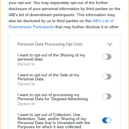
your opt-out. You may separately opt-out of the further
BASKET
disclosure of your personal information by third parties on the
IAB’s list of downstream participants. This information may
also be disclosed by us to third parties on the
IAB’s List of
Downstream Participants
that may further disclose it to other
third parties.
Please note that this website/app uses one or more Google
Personal Data Processing Opt Outs
services and may gather and store information including but
not limited to your visit or usage behaviour. You may click to
I want to opt-out of the Sharing of my
personal data.
grant or deny consent to Google and its third-party tags to
Opted In
use your data for below specified purposes in below Google
consent section.
I want to opt-out of the Sale of my
Personal Data.
Opted In
NBA Europe: l’impatto economico e gli investitori per
Roma e Milano
I want to opt-out of processing my
Personal Data for Targeted Advertising.
Ilaria Mauri · 9 Ago 2026
Opted In
BASKET
I want to opt-out of Collection, Use,
Retention, Sale, and/or Sharing of my
Personal Data that Is Unrelated with the
Purposes for which it was collected.