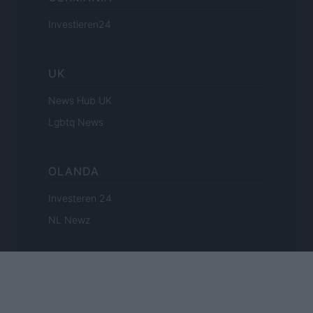
Investieren24
UK
News Hub UK
Lgbtq News
OLANDA
Investeren 24
NL Newz