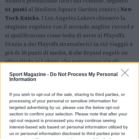
un’altra prestazione fuori dal comune, segando
61 punti
al Madison Square Garden contro i
New
York Knicks
. I Los Angeles Lakers chiusero la
stagione regolare con il secondo miglior record e
si qualificarono come testa di serie ai Playoffs.
Grazie a dei Playoffs stratosferici in cui viaggiò a
più di 30 punti di media, Kobe Bryant regalò un
altro titolo ai Lakers, che spazzarono via gli
Orlando Magic
in finale.
Sport Magazine -
Do Not Process My Personal
Information
Un super Kobe aprì la stagione 2009 segnando 40
punti in quattro delle prime undici partite
If you wish to opt-out of the sale, sharing to third parties, or
giocate. L’1 febbraio diventò il
miglior
processing of your personal or sensitive information for
targeted advertising by us, please use the below opt-out
marcatore
della storia giallo viola con 25.208
section to confirm your selection. Please note that after your
punti, superando un mito come Jerry West.
opt-out request is processed you may continue seeing
Nonostante un’annata costellata di piccoli
interest-based ads based on personal information utilized by
us or personal information disclosed to third parties prior to
infortuni e in cui emersero alcuni problemi fisici,