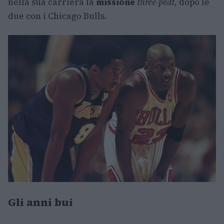
nella sua carriera la
missione
three-peat
, dopo le
due con i Chicago Bulls.
Gli anni bui