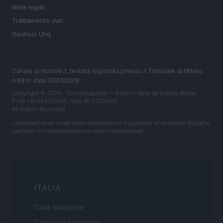
Note legali
Trattamento dati
Gestisci Utiq
Canale di Notizie.it, testata registrata presso il Tribunale di Milano
n.68 in data 01/03/2018
Copyright © 2026 · Sportmagazine — Edito in Italia da
AdHub Media
·
P.IVA 13542920965 · REA MI 2729933
All Rights Reserved
I contenuti sono curati dalla redazione con il supporto di strumenti digitali e
realizzati in collaborazione con autori indipendenti.
ITALIA
Casa Magazine
Cineverse Magazine