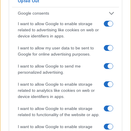
Opted Out
spazzati via dai Dallas Mavericks di
Dirk
Nowitzki
in semifinale di conference. L’anno
Google consents
seguente, Kobe Bryant diventò il quinto miglior
I want to allow Google to enable storage
marcatore di tutti i tempi. Ma, come l’anno
related to advertising like cookies on web or
precedente, i Lakers furono eliminati alle
device identifiers in apps.
semifinali di conference, questa volta dagli
I want to allow my user data to be sent to
Oklahoma City Thunder di
Kevin Durant
e
Google for online advertising purposes.
Russell Westbrook
.
I want to allow Google to send me
L’infortunio e il declino
personalized advertising.
I want to allow Google to enable storage
Kobe Bryant si apprestò a cominciare la stagione
related to analytics like cookies on web or
2012-13 motivato dagli acquisti che portarono in
device identifiers in apps.
California due pezzi grossi come
Steve Nash
e
I want to allow Google to enable storage
Dwight Howard
. Complice un allenatore non
related to functionality of the website or app.
congeniale allo stile di gioco della stella giallo
I want to allow Google to enable storage
viola e alcuni
problemi fisici
, la squadra non