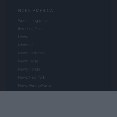
NORD AMERICA
Womanmagazine
Investing Plus
Newz
Newz US
Newz California
Newz Texas
Newz Florida
Newz New York
Newz Pennsylvania
Newz Illinois
Newz Ohio
Gameland