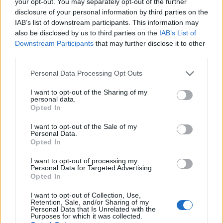
your opt-out. You may separately opt-out of the further
i Lakers si confermarono
campioni
NBA
disclosure of your personal information by third parties on the
battendo alle Finals i rivali dei Boston Celtics in
IAB’s list of downstream participants. This information may
also be disclosed by us to third parties on the
IAB’s List of
una serie meravigliosa che si chiuse sul 4-3.
Downstream Participants
that may further disclose it to other
third parties.
L’inizio della fine
Please note that this website/app uses one or more Google
Personal Data Processing Opt Outs
services and may gather and store information including but
Nella stagione successiva, Kobe entrò a far parte
not limited to your visit or usage behaviour. You may click to
I want to opt-out of the Sharing of my
personal data.
della
top ten
dei
migliori marcatori
di sempre. La
grant or deny consent to Google and its third-party tags to
Opted In
use your data for below specified purposes in below Google
stagione 2010-11, infatti, sembrava adagiarsi
consent section.
I want to opt-out of the Sale of my
sulle orme di quella precedente, e i tifosi
Personal Data.
sognavano già delle Finals spettacolari con
Opted In
Bryant e Gasol a fronteggiare i Miami Heat di
I want to opt-out of processing my
Personal Data for Targeted Advertising.
LeBron James
,
Dwayne Wade
e
Chris Bosh
.
Opted In
Dopo aver chiuso la regular season con un
I want to opt-out of Collection, Use,
secondo posto a Ovest, i Lakers superarono
Retention, Sale, and/or Sharing of my
Personal Data that Is Unrelated with the
agilmente il primo turno di Playoffs ma vennero
Purposes for which it was collected.