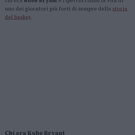
chi era
Kobe Bryant
e ripercorriamo la vita di
uno dei giocatori più forti di sempre della
storia
del basket
.
Chi era Kobe Bryant