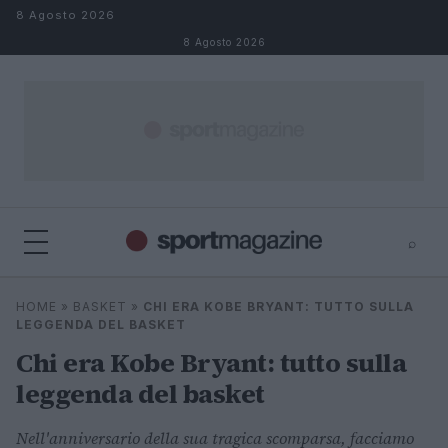
Salta al contenuto
8 Agosto 2026
8 Agosto 2026
⌕
⌕
×
HOME
»
BASKET
»
CHI ERA KOBE BRYANT: TUTTO SULLA
Cerca
LEGGENDA DEL BASKET
Chi era Kobe Bryant: tutto sulla
leggenda del basket
Nell'anniversario della sua tragica scomparsa, facciamo