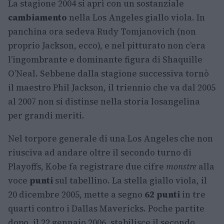
La stagione 2004 si aprì con un sostanziale
cambiamento
nella Los Angeles giallo viola. In
panchina ora sedeva Rudy Tomjanovich (non
proprio Jackson, ecco), e nel pitturato non c’era
l’ingombrante e dominante figura di Shaquille
O’Neal. Sebbene dalla stagione successiva tornò
il maestro Phil Jackson, il triennio che va dal 2005
al 2007 non si distinse nella storia losangelina
per grandi meriti.
Nel torpore generale di una Los Angeles che non
riusciva ad andare oltre il secondo turno di
Playoffs, Kobe fa registrare due cifre
monstre
alla
voce
punti
sul tabellino. La stella giallo viola, il
20 dicembre 2005, mette a segno
62 punti
in tre
quarti contro i Dallas Mavericks. Poche partite
dopo, il 22 gennaio 2006, stabilisce il secondo