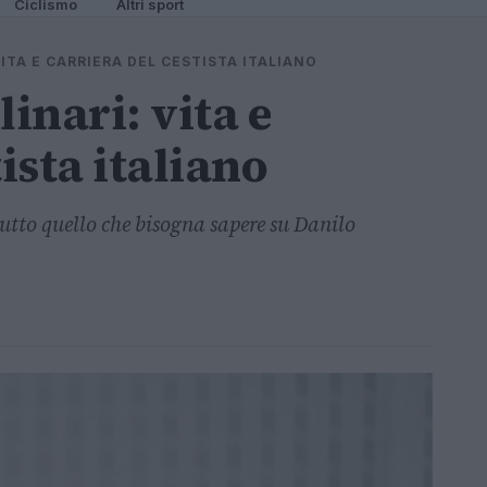
Ciclismo
Altri sport
VITA E CARRIERA DEL CESTISTA ITALIANO
linari: vita e
ista italiano
utto quello che bisogna sapere su Danilo