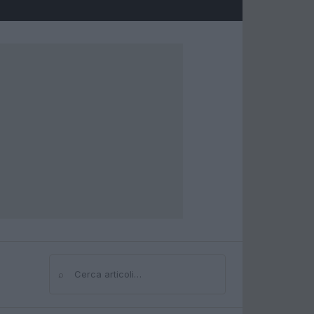
⌕
Cerca