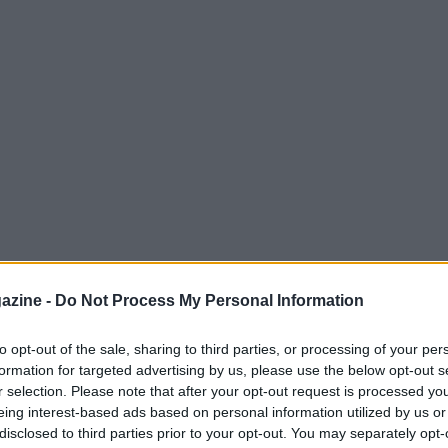
azine -
Do Not Process My Personal Information
to opt-out of the sale, sharing to third parties, or processing of your per
formation for targeted advertising by us, please use the below opt-out s
estinato della pallacanestro. Attualmente in
r selection. Please note that after your opt-out request is processed y
one classe 1988 è un perno anche della
eing interest-based ads based on personal information utilized by us or
disclosed to third parties prior to your opt-out. You may separately opt-