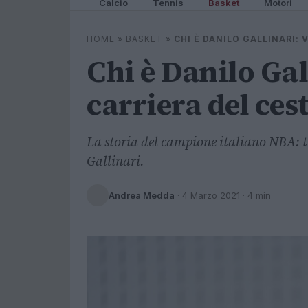
Calcio
Tennis
Basket
Motori
HOME
»
BASKET
»
CHI È DANILO GALLINARI: 
Chi è Danilo Gal
carriera del cest
La storia del campione italiano NBA: t
Gallinari.
Andrea Medda
·
4 Marzo 2021
· 4 min