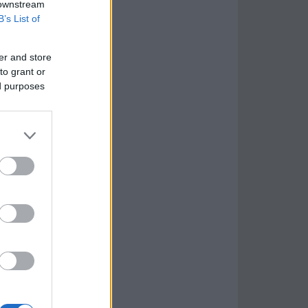
 downstream
B’s List of
er and store
to grant or
ed purposes