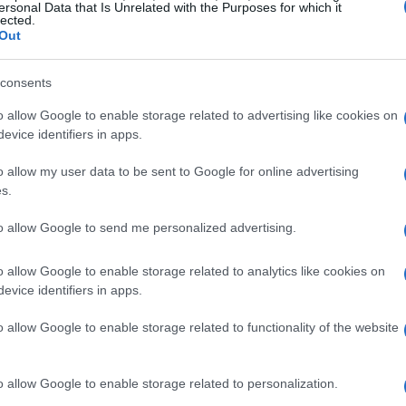
ersonal Data that Is Unrelated with the Purposes for which it
 Lodigiano l’8 agosto del 1988 e non sa
lected.
Out
 Suo padre Vittorio, ex giocatore dell’Olimpia
culca immediatamente l’arte della palla a
consents
Devecchi, attuale giocatore della Dinamo
o allow Google to enable storage related to advertising like cookies on
r con percorsi differenti, gli dà una spinta a
evice identifiers in apps.
estro.
o allow my user data to be sent to Google for online advertising
s.
n alcune squadre del lodigiano e del
to allow Google to send me personalized advertising.
ompie a
16 anni
quando fa il suo esordio
usterlengo
. Qui trascorre un’intera stagione
o allow Google to enable storage related to analytics like cookies on
impia Milano
che l’anno seguente lo ingaggia
evice identifiers in apps.
ro Pavia
in
Legadue
. Nonostante un brutto
o allow Google to enable storage related to functionality of the website
itolo di miglior giocatore italiano del
Eurolega con Milano – il 17 novembre 2005 –
o allow Google to enable storage related to personalization.
he prevedeva la possibilità del
Gallo
, questo il