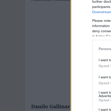
further disc
participants
Downstream 
Please note
information 
deny consent
in below Go
Persona
I want t
Opted 
I want t
Opted 
I want 
Advertis
Opted 
Danilo Gallinari: inizi e Serie A
I want t