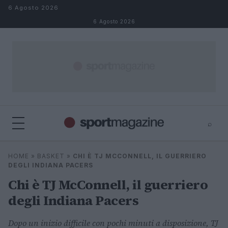
Salta al contenuto
6 Agosto 2026
6 Agosto 2026
⌕
⌕
×
HOME
»
BASKET
»
CHI È TJ MCCONNELL, IL GUERRIERO
Cerca
DEGLI INDIANA PACERS
Chi è TJ McConnell, il guerriero
degli Indiana Pacers
Dopo un inizio difficile con pochi minuti a disposizione, TJ