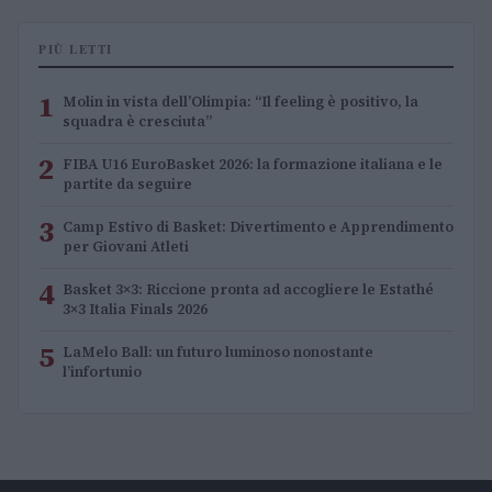
PIÙ LETTI
1
Molin in vista dell’Olimpia: “Il feeling è positivo, la
squadra è cresciuta”
2
FIBA U16 EuroBasket 2026: la formazione italiana e le
partite da seguire
3
Camp Estivo di Basket: Divertimento e Apprendimento
per Giovani Atleti
4
Basket 3×3: Riccione pronta ad accogliere le Estathé
3×3 Italia Finals 2026
5
LaMelo Ball: un futuro luminoso nonostante
l’infortunio