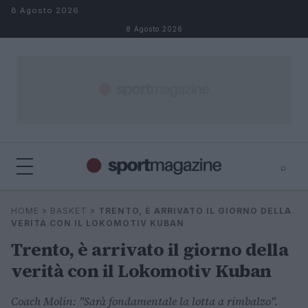
Salta al contenuto
8 Agosto 2026
8 Agosto 2026
⌕
⌕
×
HOME
»
BASKET
»
TRENTO, È ARRIVATO IL GIORNO DELLA
Cerca
VERITÀ CON IL LOKOMOTIV KUBAN
Trento, è arrivato il giorno della
verità con il Lokomotiv Kuban
Coach Molin: "Sarà fondamentale la lotta a rimbalzo".