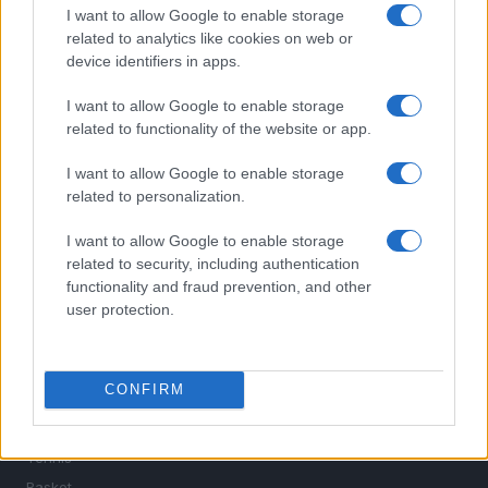
I want to allow Google to enable storage
related to analytics like cookies on web or
device identifiers in apps.
I want to allow Google to enable storage
related to functionality of the website or app.
I want to allow Google to enable storage
related to personalization.
Sportmagazine: notizie, approfondimenti e classifiche su
calcio, basket, tennis, ciclismo, motori, Formula 1,
I want to allow Google to enable storage
MotoGP e Olimpiadi. Le ultime news dalle competizioni
related to security, including authentication
nazionali e internazionali, gli highlight delle partite, le
functionality and fraud prevention, and other
interviste ai protagonisti e i risultati in tempo reale di tutte
user protection.
le discipline che fanno emozionare gli appassionati di
sport.
CONFIRM
SEZIONI
Calcio
Tennis
Basket