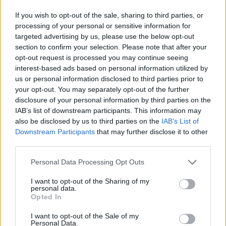
If you wish to opt-out of the sale, sharing to third parties, or
processing of your personal or sensitive information for
targeted advertising by us, please use the below opt-out
section to confirm your selection. Please note that after your
Kevin Love ai Philadelphia 76ers: la possibile reunion
opt-out request is processed you may continue seeing
con LeBron James
interest-based ads based on personal information utilized by
Ilaria Mauri · 8 Ago 2026
us or personal information disclosed to third parties prior to
your opt-out. You may separately opt-out of the further
BASKET
disclosure of your personal information by third parties on the
IAB’s list of downstream participants. This information may
also be disclosed by us to third parties on the
IAB’s List of
Downstream Participants
that may further disclose it to other
third parties.
Please note that this website/app uses one or more Google
Personal Data Processing Opt Outs
services and may gather and store information including but
not limited to your visit or usage behaviour. You may click to
I want to opt-out of the Sharing of my
personal data.
grant or deny consent to Google and its third-party tags to
Opted In
use your data for below specified purposes in below Google
consent section.
I want to opt-out of the Sale of my
Personal Data.