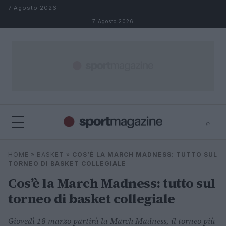
Salta al contenuto
7 Agosto 2026
7 Agosto 2026
⌕
⌕
×
HOME
»
BASKET
»
COS’È LA MARCH MADNESS: TUTTO SUL
Cerca
TORNEO DI BASKET COLLEGIALE
Cos’è la March Madness: tutto sul
torneo di basket collegiale
Giovedì 18 marzo partirà la March Madness, il torneo più