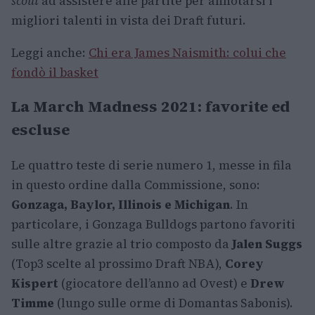
scout
ad assistere alle partite per annotarsi i
migliori talenti in vista dei Draft futuri.
Leggi anche:
Chi era James Naismith: colui che
fondò il basket
La March Madness 2021: favorite ed
escluse
Le quattro teste di serie numero 1, messe in fila
in questo ordine dalla Commissione, sono:
Gonzaga, Baylor, Illinois e Michigan
. In
particolare, i Gonzaga Bulldogs partono favoriti
sulle altre grazie al trio composto da
Jalen Suggs
(Top3 scelte al prossimo Draft NBA),
Corey
Kispert
(giocatore dell’anno ad Ovest) e
Drew
Timme
(lungo sulle orme di Domantas Sabonis).