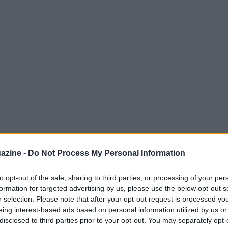
azine -
Do Not Process My Personal Information
to opt-out of the sale, sharing to third parties, or processing of your per
tava Massimo Lopez nello spot della SIP del
formation for targeted advertising by us, please use the below opt-out s
rles Ray Thomas è vivo
, a testimoniarlo la
r selection. Please note that after your opt-out request is processed y
lona ha fatto al suo compagno dell’epoca,
eing interest-based ads based on personal information utilized by us or
disclosed to third parties prior to your opt-out. You may separately opt-