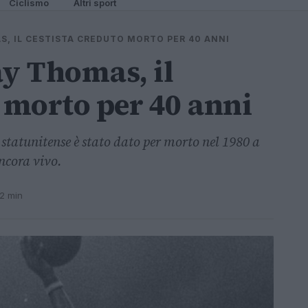
Ciclismo
Altri sport
S, IL CESTISTA CREDUTO MORTO PER 40 ANNI
ay Thomas, il
o morto per 40 anni
 statunitense è stato dato per morto nel 1980 a
ncora vivo.
 2 min