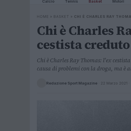
Calcio
Tennis
Basket
Motori
HOME
»
BASKET
»
CHI È CHARLES RAY THOMA
Chi è Charles R
cestista credut
Chi è Charles Ray Thomas: l'ex cestista
causa di problemi con la droga, ma è a
Redazione Sport Magazine
·
22 Marzo 2021
·