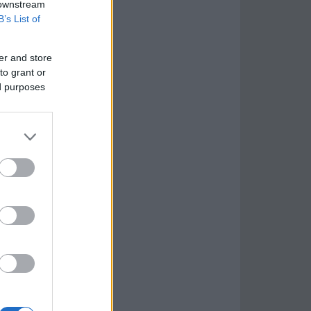
 downstream
B’s List of
er and store
to grant or
ed purposes