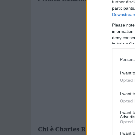
further disc
participants
Downstream 
Please note
information 
deny consent
in below Go
Persona
I want t
Opted 
I want t
Opted 
I want 
Advertis
Opted 
Chi è Charles Ray Thomas
I want t