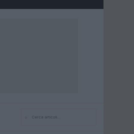
⌕
Cerca