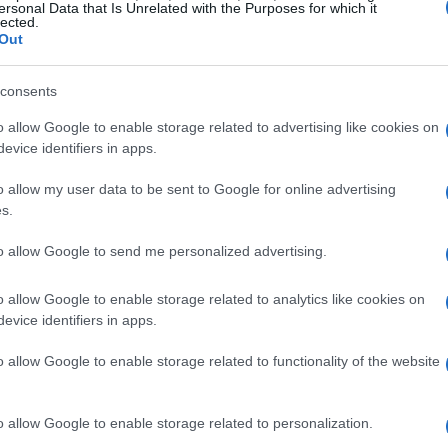
ersonal Data that Is Unrelated with the Purposes for which it
disputato quattro stagioni tra le fila dei
lected.
Out
 NCAA
della California State University –
va spazio tra le fila del San Josep Irpen nel
consents
a
nel 1972. Con i
blaugrana
disputa 3 stagioni,
o allow Google to enable storage related to advertising like cookies on
i, diventa centro titolare della squadra e si
evice identifiers in apps.
 1976 torna negli Stati Uniti
dopo aver
o allow my user data to be sent to Google for online advertising
I Manresa.
s.
erfettamente con l’inizio della burrasca.
to allow Google to send me personalized advertising.
’ex moglie e poi i
problemi sempre più
o allow Google to enable storage related to analytics like cookies on
 tanto da lasciare definitivamente la
evice identifiers in apps.
omparso
e nessuno riceve più sue notizie,
o allow Google to enable storage related to functionality of the website
ce che l’ex Barça sia morto
a causa
n il mondo della droga.
o allow Google to enable storage related to personalization.