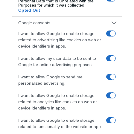
Personal Data that Is Unrelated with the
Purposes for which it was collected.
3
Lazio e Milan: tutti gli ex calciatori che hanno
Opted Out
indossato le due maglie
Google consents
4
Union Berlino-Cagliari: dove vedere l’amichevole
estiva in diretta
I want to allow Google to enable storage
related to advertising like cookies on web or
5
Chi è Sara Gama: fidanzato, figli e vita privata
device identifiers in apps.
I want to allow my user data to be sent to
Google for online advertising purposes.
I want to allow Google to send me
personalized advertising.
I want to allow Google to enable storage
related to analytics like cookies on web or
Sportmagazine: notizie, approfondimenti e classifiche su
device identifiers in apps.
calcio, basket, tennis, ciclismo, motori, Formula 1,
MotoGP e Olimpiadi. Le ultime news dalle competizioni
I want to allow Google to enable storage
nazionali e internazionali, gli highlight delle partite, le
related to functionality of the website or app.
interviste ai protagonisti e i risultati in tempo reale di tutte
le discipline che fanno emozionare gli appassionati di