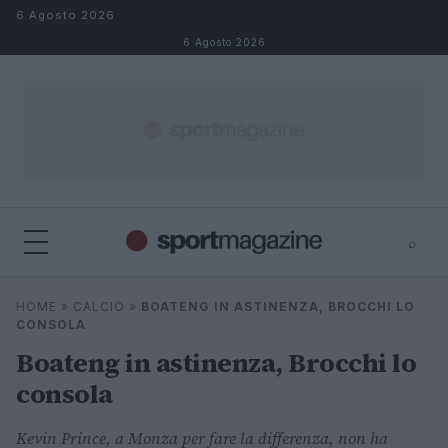
Salta al contenuto
6 Agosto 2026
6 Agosto 2026
⌕
⌕
×
HOME
»
CALCIO
»
BOATENG IN ASTINENZA, BROCCHI LO
Cerca
CONSOLA
Boateng in astinenza, Brocchi lo
consola
Kevin Prince, a Monza per fare la differenza, non ha