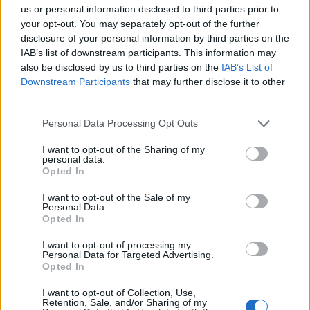
us or personal information disclosed to third parties prior to
your opt-out. You may separately opt-out of the further
disclosure of your personal information by third parties on the
IAB’s list of downstream participants. This information may
also be disclosed by us to third parties on the
IAB’s List of
Downstream Participants
that may further disclose it to other
third parties.
Please note that this website/app uses one or more Google
Personal Data Processing Opt Outs
services and may gather and store information including but
Milwaukee Brewers: la prima squadra MLB a
not limited to your visit or usage behaviour. You may click to
I want to opt-out of the Sharing of my
personal data.
raggiungere le 70 vittorie nella stagione 2026
grant or deny consent to Google and its third-party tags to
Opted In
use your data for below specified purposes in below Google
Ilaria Mauri · 5 Ago 2026
consent section.
I want to opt-out of the Sale of my
Personal Data.
Opted In
PIÙ LETTI
I want to opt-out of processing my
Personal Data for Targeted Advertising.
1
Opted In
Chouchaa: chi è il calciatore algerino?
I want to opt-out of Collection, Use,
2
A quanto ammonta il patrimonio di Andrea Pirlo?
Retention, Sale, and/or Sharing of my