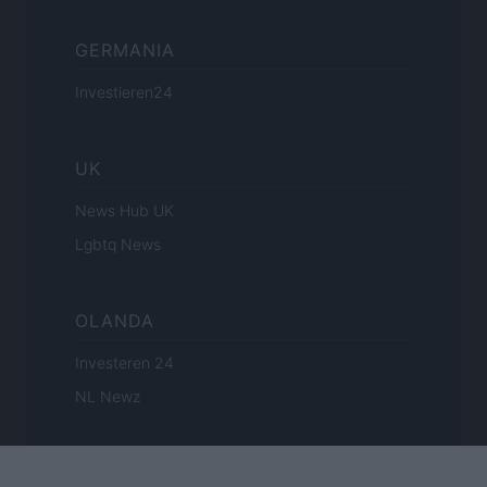
GERMANIA
Investieren24
UK
News Hub UK
Lgbtq News
OLANDA
Investeren 24
NL Newz