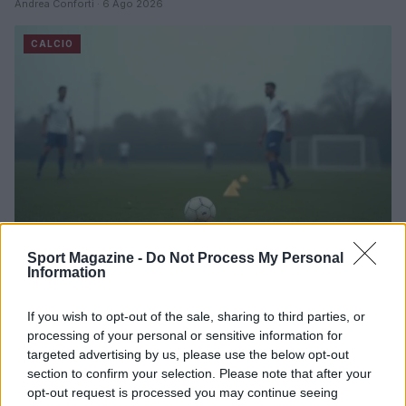
Andrea Conforti · 6 Ago 2026
CALCIO
Sport Magazine -
Do Not Process My Personal
Information
Dall’Europeo Under 19 alla Serie B: il percorso di
Alessandro Dellavalle
If you wish to opt-out of the sale, sharing to third parties, or
processing of your personal or sensitive information for
Andrea Conforti · 6 Ago 2026
targeted advertising by us, please use the below opt-out
section to confirm your selection. Please note that after your
CALCIO
opt-out request is processed you may continue seeing