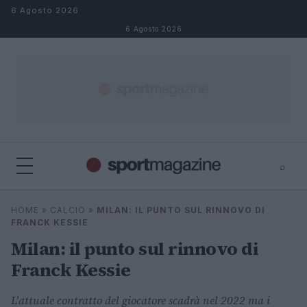
Salta al contenuto
6 Agosto 2026
6 Agosto 2026
⌕
⌕
×
HOME
»
CALCIO
»
MILAN: IL PUNTO SUL RINNOVO DI
Cerca
FRANCK KESSIE
Milan: il punto sul rinnovo di
Franck Kessie
L'attuale contratto del giocatore scadrà nel 2022 ma i