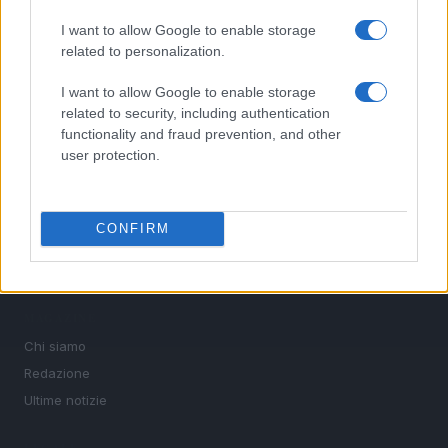
interviste ai protagonisti e i risultati in tempo reale di tutte
le discipline che fanno emozionare gli appassionati di
I want to allow Google to enable storage
sport.
related to personalization.
I want to allow Google to enable storage
SEZIONI
related to security, including authentication
functionality and fraud prevention, and other
Calcio
user protection.
Tennis
Basket
Motori
CONFIRM
Ciclismo
Altri sport
MAGAZINE
Chi siamo
Redazione
Ultime notizie
LEGALE