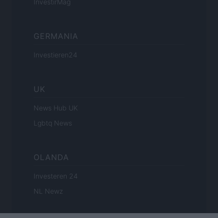
InvestirMag
GERMANIA
Investieren24
UK
News Hub UK
Lgbtq News
OLANDA
Investeren 24
NL Newz