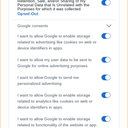
Retention, Sale, and/or Sharing of my
2
A quanto ammonta il patrimonio di Andrea Pirlo?
Personal Data that Is Unrelated with the
Purposes for which it was collected.
Opted Out
3
Lazio e Milan: tutti gli ex calciatori che hanno
indossato le due maglie
Google consents
4
Union Berlino-Cagliari: dove vedere l’amichevole
I want to allow Google to enable storage
estiva in diretta
related to advertising like cookies on web or
device identifiers in apps.
5
Chi è Sara Gama: fidanzato, figli e vita privata
I want to allow my user data to be sent to
Google for online advertising purposes.
I want to allow Google to send me
personalized advertising.
I want to allow Google to enable storage
related to analytics like cookies on web or
device identifiers in apps.
Sportmagazine: notizie, approfondimenti e classifiche su
calcio, basket, tennis, ciclismo, motori, Formula 1,
MotoGP e Olimpiadi. Le ultime news dalle competizioni
I want to allow Google to enable storage
nazionali e internazionali, gli highlight delle partite, le
related to functionality of the website or app.