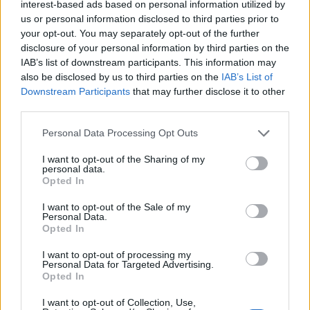
interest-based ads based on personal information utilized by
us or personal information disclosed to third parties prior to
your opt-out. You may separately opt-out of the further
disclosure of your personal information by third parties on the
IAB’s list of downstream participants. This information may
also be disclosed by us to third parties on the
IAB’s List of
Downstream Participants
that may further disclose it to other
third parties.
Please note that this website/app uses one or more Google
Personal Data Processing Opt Outs
services and may gather and store information including but
not limited to your visit or usage behaviour. You may click to
I want to opt-out of the Sharing of my
Il ritorno di Raul Jimenez al Wolves: storia, numeri e
personal data.
grant or deny consent to Google and its third-party tags to
passione
Opted In
use your data for below specified purposes in below Google
Francesca Lombardi · 6 Ago 2026
consent section.
I want to opt-out of the Sale of my
Personal Data.
Opted In
PIÙ LETTI
I want to opt-out of processing my
Personal Data for Targeted Advertising.
Opted In
1
Chouchaa: chi è il calciatore algerino?
I want to opt-out of Collection, Use,