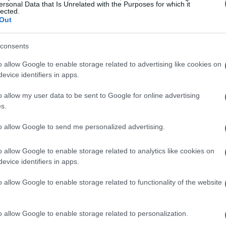
ersonal Data that Is Unrelated with the Purposes for which it
lected.
Out
u non è ancora disponibile e abbiamo avuto
consents
alulu e Tonali con la partita di sabato.
 saranno disponibili per la partita di
o allow Google to enable storage related to advertising like cookies on
evice identifiers in apps.
o allow my user data to be sent to Google for online advertising
rtita unica, che siano 90 minuti o 120 è
s.
unica. Una competizione alla quale
to allow Google to send me personalized advertising.
pionato sarà un’altra storia. Il prossimo
e in mezzo importanti, quindi questa è solo
o allow Google to enable storage related to analytics like cookies on
evice identifiers in apps.
o di finale importante che cerchiamo di
e. È chiaro che ci sono avversari da
o allow Google to enable storage related to functionality of the website
volontà però sarà sicuramente quella di
e positiva”.
o allow Google to enable storage related to personalization.