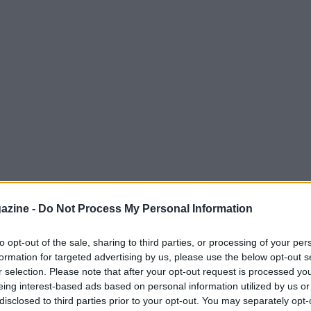
azine -
Do Not Process My Personal Information
 vigilia della partita di coppa contro l’Inter
ko con l’Atalanta: “Non ho dormito perché ho
to opt-out of the sale, sharing to third parties, or processing of your per
formation for targeted advertising by us, please use the below opt-out s
 nel mio lavoro sia molto importante la
r selection. Please note that after your opt-out request is processed y
o dopo. Dormo poco dopo le partite, sia dopo
eing interest-based ads based on personal information utilized by us or
disclosed to third parties prior to your opt-out. You may separately opt-
rché credo che saper dire le cose giuste alla