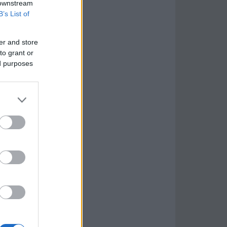
 downstream
B’s List of
er and store
to grant or
ed purposes