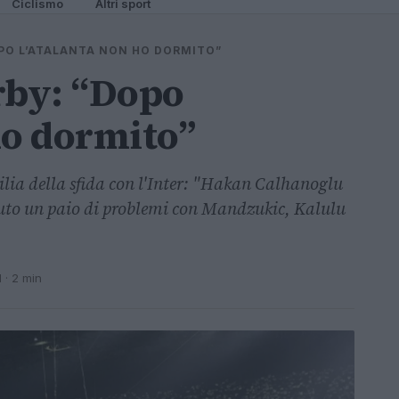
Ciclismo
Altri sport
DOPO L’ATALANTA NON HO DORMITO”
erby: “Dopo
ho dormito”
gilia della sfida con l'Inter: "Hakan Calhanoglu
uto un paio di problemi con Mandzukic, Kalulu
1
· 2 min