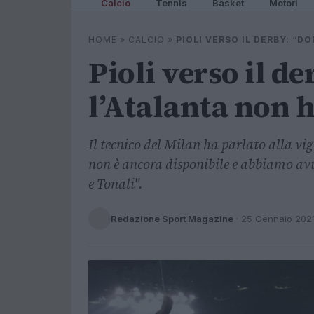
Calcio
Tennis
Basket
Motori
HOME
»
CALCIO
»
PIOLI VERSO IL DERBY: “
Pioli verso il d
l’Atalanta non 
Il tecnico del Milan ha parlato alla vi
non è ancora disponibile e abbiamo av
e Tonali".
Redazione Sport Magazine
·
25 Gennaio 202