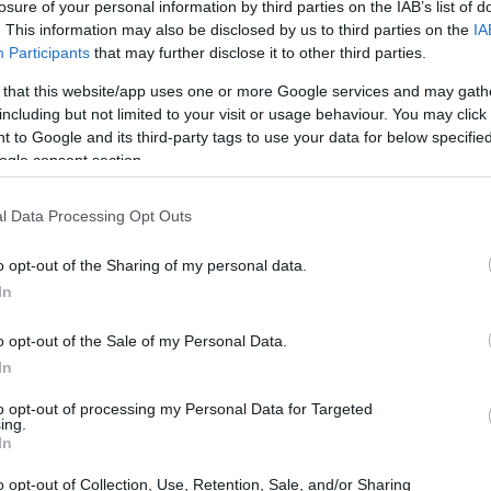
losure of your personal information by third parties on the IAB’s list of
 Abbiamo poco tempo e giochiamo tanto, la
. This information may also be disclosed by us to third parties on the
IA
Participants
that may further disclose it to other third parties.
ediata. Ho fatto le mie valutazioni e il
a”.
 that this website/app uses one or more Google services and may gath
including but not limited to your visit or usage behaviour. You may click 
 to Google and its third-party tags to use your data for below specifi
ogle consent section.
l Data Processing Opt Outs
o opt-out of the Sharing of my personal data.
In
o opt-out of the Sale of my Personal Data.
In
to opt-out of processing my Personal Data for Targeted
ing.
In
o opt-out of Collection, Use, Retention, Sale, and/or Sharing