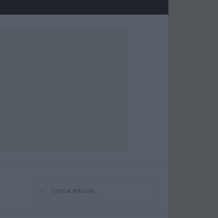
⌕
Cerca