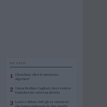
PIÙ LETTI
1
Chouchaa: chi è il calciatore
algerino?
2
Union Berlino-Cagliari: dove vedere
l’amichevole estiva in diretta
3
Lazio e Milan: tutti gli ex calciatori
che hanno indossato le due maglie