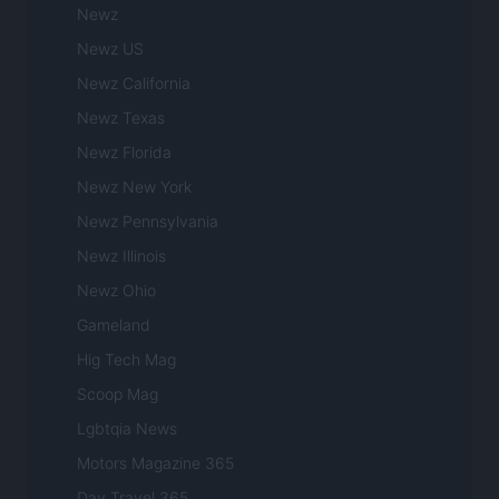
Newz
Newz US
Newz California
Newz Texas
Newz Florida
Newz New York
Newz Pennsylvania
Newz Illinois
Newz Ohio
Gameland
Hig Tech Mag
Scoop Mag
Lgbtqia News
Motors Magazine 365
Day Travel 365