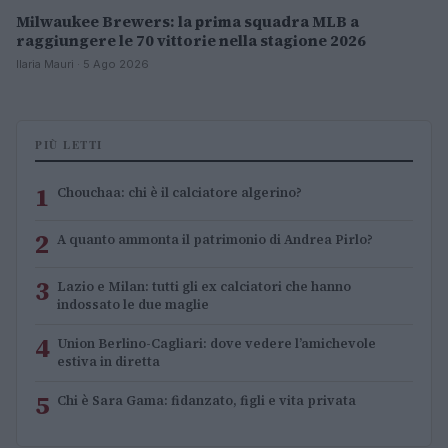
Milwaukee Brewers: la prima squadra MLB a
raggiungere le 70 vittorie nella stagione 2026
Ilaria Mauri · 5 Ago 2026
PIÙ LETTI
1
Chouchaa: chi è il calciatore algerino?
2
A quanto ammonta il patrimonio di Andrea Pirlo?
3
Lazio e Milan: tutti gli ex calciatori che hanno
indossato le due maglie
4
Union Berlino-Cagliari: dove vedere l’amichevole
estiva in diretta
5
Chi è Sara Gama: fidanzato, figli e vita privata