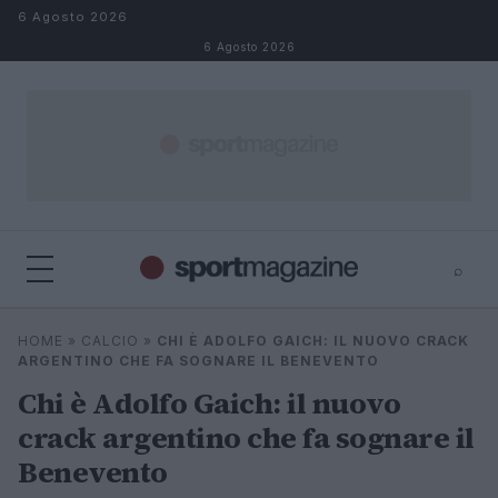
Salta al contenuto
6 Agosto 2026
6 Agosto 2026
⌕
⌕
×
HOME
»
CALCIO
»
CHI È ADOLFO GAICH: IL NUOVO CRACK
Cerca
ARGENTINO CHE FA SOGNARE IL BENEVENTO
Chi è Adolfo Gaich: il nuovo
crack argentino che fa sognare il
Benevento