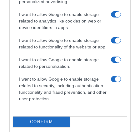
personalized advertising.
5
Il patrimonio di Alex Del Piero: tutti i guadagni di
I want to allow Google to enable storage
Pinturicchio
related to analytics like cookies on web or
device identifiers in apps.
I want to allow Google to enable storage
related to functionality of the website or app.
I want to allow Google to enable storage
related to personalization.
Sportmagazine: notizie, approfondimenti e classifiche su
I want to allow Google to enable storage
calcio, basket, tennis, ciclismo, motori, Formula 1,
related to security, including authentication
MotoGP e Olimpiadi. Le ultime news dalle competizioni
functionality and fraud prevention, and other
nazionali e internazionali, gli highlight delle partite, le
user protection.
interviste ai protagonisti e i risultati in tempo reale di tutte
le discipline che fanno emozionare gli appassionati di
sport.
CONFIRM
SEZIONI