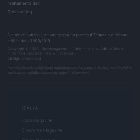
Trattamento dati
Gestisci Utiq
Canale di Notizie.it, testata registrata presso il Tribunale di Milano
n.68 in data 01/03/2018
Copyright © 2026 · Sportmagazine — Edito in Italia da
AdHub Media
·
P.IVA 13542920965 · REA MI 2729933
All Rights Reserved
I contenuti sono curati dalla redazione con il supporto di strumenti digitali e
realizzati in collaborazione con autori indipendenti.
ITALIA
Casa Magazine
Cineverse Magazine
Donne Magazine