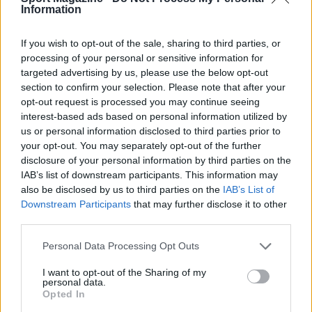
Information
If you wish to opt-out of the sale, sharing to third parties, or
processing of your personal or sensitive information for
targeted advertising by us, please use the below opt-out
section to confirm your selection. Please note that after your
opt-out request is processed you may continue seeing
interest-based ads based on personal information utilized by
us or personal information disclosed to third parties prior to
Boxe: Callum Walsh preferisce Aaron McKenna a
Stephen McKenna per un match all’irlandese
your opt-out. You may separately opt-out of the further
disclosure of your personal information by third parties on the
Andrea Conforti · 8 Ago 2026
IAB’s list of downstream participants. This information may
also be disclosed by us to third parties on the
IAB’s List of
CALCIO
Downstream Participants
that may further disclose it to other
third parties.
Please note that this website/app uses one or more Google
Personal Data Processing Opt Outs
services and may gather and store information including but
not limited to your visit or usage behaviour. You may click to
I want to opt-out of the Sharing of my
personal data.
grant or deny consent to Google and its third-party tags to
Opted In
use your data for below specified purposes in below Google