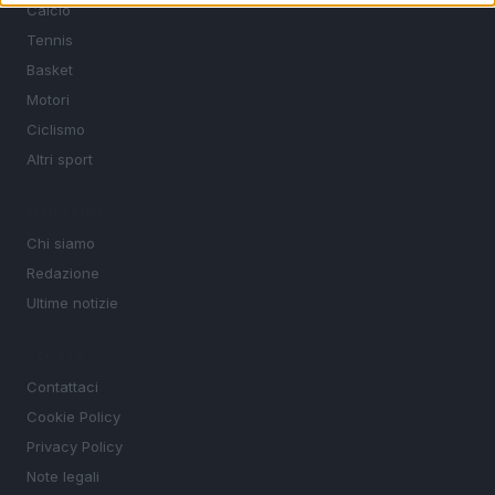
Calcio
Tennis
Basket
Motori
Ciclismo
Altri sport
MAGAZINE
Chi siamo
Redazione
Ultime notizie
LEGALE
Contattaci
Cookie Policy
Privacy Policy
Note legali