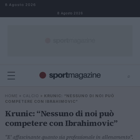
Salta al contenuto
8 Agosto 2026
8 Agosto 2026
⌕
⌕
×
HOME
»
CALCIO
»
KRUNIC: “NESSUNO DI NOI PUÒ
Cerca
COMPETERE CON IBRAHIMOVIC”
Krunic: “Nessuno di noi può
competere con Ibrahimovic”
"E' affascinante quanto sia professionale in allenamento".