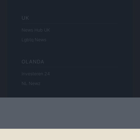
UK
News Hub UK
Lgbtq News
OLANDA
Investeren 24
NL Newz