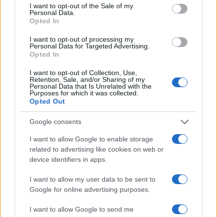
consent section.
I want to opt-out of the Sale of my
Personal Data.
Opted In
I want to opt-out of processing my
Personal Data for Targeted Advertising.
LIV Golf New York 2026: Niemann in testa con un
Opted In
impressionante vantaggio
I want to opt-out of Collection, Use,
Francesca Lombardi · 8 Ago 2026
Retention, Sale, and/or Sharing of my
Personal Data that Is Unrelated with the
Purposes for which it was collected.
Opted Out
PIÙ LETTI
Google consents
1
Chouchaa: chi è il calciatore algerino?
I want to allow Google to enable storage
related to advertising like cookies on web or
2
Union Berlino-Cagliari: dove vedere l’amichevole
device identifiers in apps.
estiva in diretta
I want to allow my user data to be sent to
3
Lazio e Milan: tutti gli ex calciatori che hanno
Google for online advertising purposes.
indossato le due maglie
I want to allow Google to send me
4
A quanto ammonta il patrimonio di Andrea Pirlo?