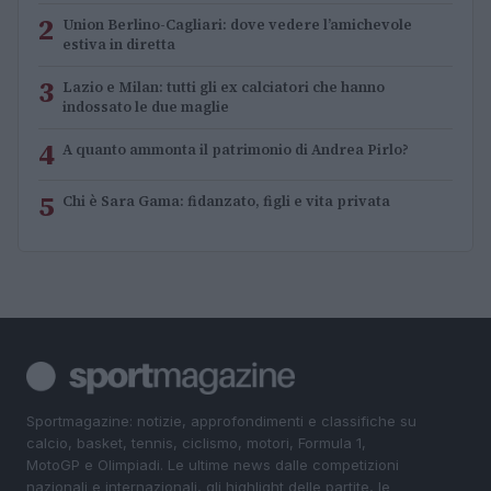
2
Union Berlino-Cagliari: dove vedere l’amichevole
estiva in diretta
3
Lazio e Milan: tutti gli ex calciatori che hanno
indossato le due maglie
4
A quanto ammonta il patrimonio di Andrea Pirlo?
5
Chi è Sara Gama: fidanzato, figli e vita privata
Sportmagazine: notizie, approfondimenti e classifiche su
calcio, basket, tennis, ciclismo, motori, Formula 1,
MotoGP e Olimpiadi. Le ultime news dalle competizioni
nazionali e internazionali, gli highlight delle partite, le