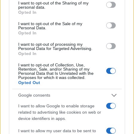
not limited to your visit or usage behaviour. You may click to
I want to opt-out of the Sharing of my
Redazione Sportmagazine
personal data.
grant or deny consent to Google and its third-party tags to
Opted In
use your data for below specified purposes in below Google
consent section.
I want to opt-out of the Sale of my
Personal Data.
Opted In
I want to opt-out of processing my
Personal Data for Targeted Advertising.
Opted In
I want to opt-out of Collection, Use,
Retention, Sale, and/or Sharing of my
Personal Data that Is Unrelated with the
Purposes for which it was collected.
Opted Out
Google consents
I want to allow Google to enable storage
related to advertising like cookies on web or
device identifiers in apps.
I want to allow my user data to be sent to