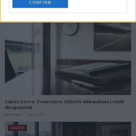
CONFIRM
Andrea Conforti · 7 Ago 2026
CALCIO
Calcio Lecco: Francesco Aliberti abbandona i ruoli
dirigenziali
Ilaria Mauri · 7 Ago 2026
CALCIO