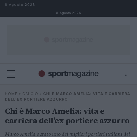
Salta al contenuto
8 Agosto 2026
8 Agosto 2026
⌕
⌕
×
HOME
»
CALCIO
»
CHI È MARCO AMELIA: VITA E CARRIERA
Cerca
DELL’EX PORTIERE AZZURRO
Chi è Marco Amelia: vita e
carriera dell’ex portiere azzurro
Marco Amelia è stato uno dei migliori portieri italiani dei