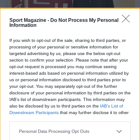
Sport Magazine -
Do Not Process My Personal
Information
If you wish to opt-out of the sale, sharing to third parties, or
processing of your personal or sensitive information for
targeted advertising by us, please use the below opt-out
Oltre alle esperienze da allenatore,
ha
section to confirm your selection. Please note that after your
opt-out request is processed you may continue seeing
intrapreso anche la carriera da commentatore
.
interest-based ads based on personal information utilized by
Nel 2018 è stato uno degli opinionisti per la Rai e
us or personal information disclosed to third parties prior to
Mediaset ai Mondiali di calcio in Russia. Inoltre
your opt-out. You may separately opt-out of the further
disclosure of your personal information by third parties on the
ha preso anche parte nello stesso ruolo a Roma
IAB’s list of downstream participants. This information may
TV, il canale ufficiale della formazione
also be disclosed by us to third parties on the
IAB’s List of
giallorossa.
Downstream Participants
that may further disclose it to other
third parties.
Please note that this website/app uses one or more Google
Personal Data Processing Opt Outs
services and may gather and store information including but
AUTORE