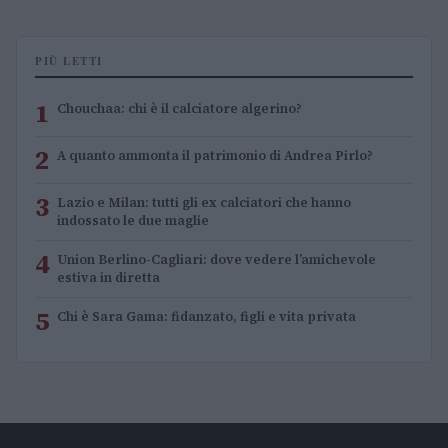
PIÙ LETTI
1
Chouchaa: chi è il calciatore algerino?
2
A quanto ammonta il patrimonio di Andrea Pirlo?
3
Lazio e Milan: tutti gli ex calciatori che hanno
indossato le due maglie
4
Union Berlino-Cagliari: dove vedere l’amichevole
estiva in diretta
5
Chi è Sara Gama: fidanzato, figli e vita privata