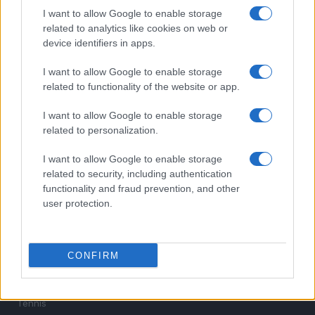
Pinturicchio
I want to allow Google to enable storage
related to analytics like cookies on web or
device identifiers in apps.
I want to allow Google to enable storage
related to functionality of the website or app.
I want to allow Google to enable storage
related to personalization.
Sportmagazine: notizie, approfondimenti e classifiche su
calcio, basket, tennis, ciclismo, motori, Formula 1,
I want to allow Google to enable storage
MotoGP e Olimpiadi. Le ultime news dalle competizioni
related to security, including authentication
nazionali e internazionali, gli highlight delle partite, le
functionality and fraud prevention, and other
interviste ai protagonisti e i risultati in tempo reale di tutte
user protection.
le discipline che fanno emozionare gli appassionati di
sport.
CONFIRM
SEZIONI
Calcio
Tennis