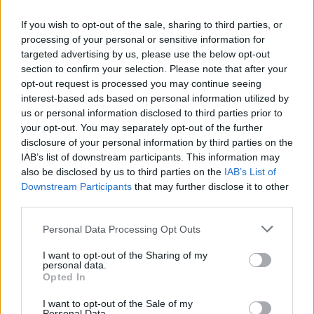
If you wish to opt-out of the sale, sharing to third parties, or
processing of your personal or sensitive information for
targeted advertising by us, please use the below opt-out
section to confirm your selection. Please note that after your
opt-out request is processed you may continue seeing
Boxe: Callum Walsh preferisce Aaron McKenna a
interest-based ads based on personal information utilized by
Stephen McKenna per un match all’irlandese
us or personal information disclosed to third parties prior to
Andrea Conforti · 8 Ago 2026
your opt-out. You may separately opt-out of the further
disclosure of your personal information by third parties on the
IAB’s list of downstream participants. This information may
CALCIO
also be disclosed by us to third parties on the
IAB’s List of
Downstream Participants
that may further disclose it to other
third parties.
Please note that this website/app uses one or more Google
Personal Data Processing Opt Outs
services and may gather and store information including but
not limited to your visit or usage behaviour. You may click to
I want to opt-out of the Sharing of my
personal data.
grant or deny consent to Google and its third-party tags to
Opted In
use your data for below specified purposes in below Google
consent section.
I want to opt-out of the Sale of my
Personal Data.