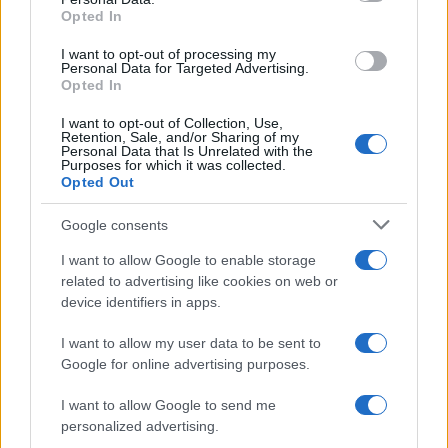
Opted In
LIV Golf New York 2026: Niemann in testa con un
I want to opt-out of processing my
Personal Data for Targeted Advertising.
impressionante vantaggio
Opted In
Francesca Lombardi · 8 Ago 2026
I want to opt-out of Collection, Use,
Retention, Sale, and/or Sharing of my
Personal Data that Is Unrelated with the
Purposes for which it was collected.
PIÙ LETTI
Opted Out
1
Google consents
Chouchaa: chi è il calciatore algerino?
I want to allow Google to enable storage
2
Union Berlino-Cagliari: dove vedere l’amichevole
related to advertising like cookies on web or
estiva in diretta
device identifiers in apps.
3
Lazio e Milan: tutti gli ex calciatori che hanno
I want to allow my user data to be sent to
indossato le due maglie
Google for online advertising purposes.
4
A quanto ammonta il patrimonio di Andrea Pirlo?
I want to allow Google to send me
personalized advertising.
5
Il patrimonio di Alex Del Piero: tutti i guadagni di