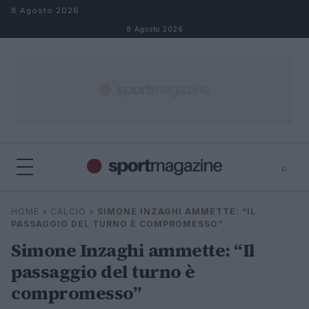
Salta al contenuto
8 Agosto 2026
8 Agosto 2026
⌕
⌕
×
HOME
»
CALCIO
»
SIMONE INZAGHI AMMETTE: “IL
Cerca
PASSAGGIO DEL TURNO È COMPROMESSO”
Simone Inzaghi ammette: “Il
passaggio del turno è
compromesso”