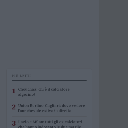
PIÙ LETTI
1
Chouchaa: chi è il calciatore
algerino?
2
Union Berlino-Cagliari: dove vedere
l’amichevole estiva in diretta
3
Lazio e Milan: tutti gli ex calciatori
che hanno indossato le due maglie