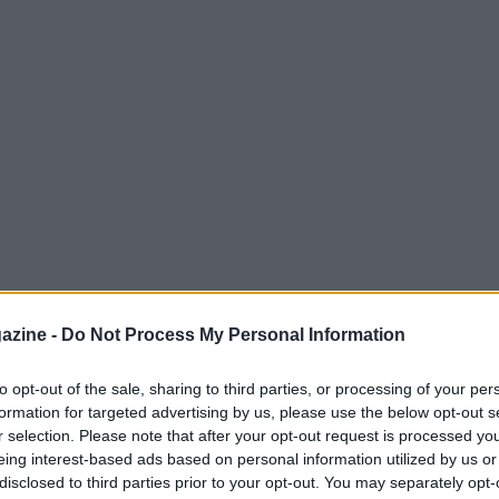
’ipotesi del trasferimento di Luis Muriel
azine -
Do Not Process My Personal Information
 sua sul colombiano: “Ha un talento immenso.
non è molto mobile. Spesso lo vedo fermo in
to opt-out of the sale, sharing to third parties, or processing of your per
formation for targeted advertising by us, please use the below opt-out s
 possono permettere attimi di sosta, quando
r selection. Please note that after your opt-out request is processed y
anno gli avversari”.
eing interest-based ads based on personal information utilized by us or
disclosed to third parties prior to your opt-out. You may separately opt-