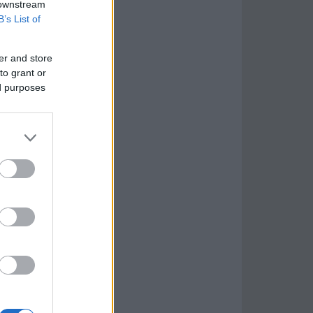
 downstream
B’s List of
er and store
to grant or
ed purposes