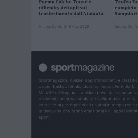
Parma Calcio: Touré è
Trofeo Do
ufficiale, dettagli sul
completa 
trasferimento dall’Atalanta
Sampdori
Andrea Conforti · 8 Ago 2026
Andrea Confo
Sportmagazine: notizie, approfondimenti e classifi
calcio, basket, tennis, ciclismo, motori, Formula 1,
MotoGP e Olimpiadi. Le ultime news dalle competizi
nazionali e internazionali, gli highlight delle partite, 
interviste ai protagonisti e i risultati in tempo reale d
le discipline che fanno emozionare gli appassionati
sport.