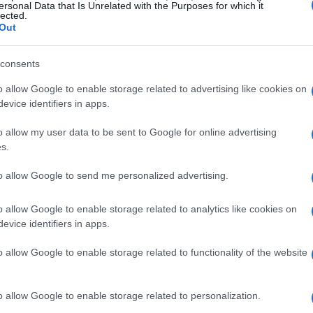
sa soffrire le pressioni dell’ambiente, però
ersonal Data that Is Unrelated with the Purposes for which it
lected.
 sempre gioca”.
Out
o, poi ci parlavo e, se vedevo che dopo una
consents
allora lo confermavo. Altrimenti no” ha
o allow Google to enable storage related to advertising like cookies on
evice identifiers in apps.
o allow my user data to be sent to Google for online advertising
s.
to allow Google to send me personalized advertising.
zine
o allow Google to enable storage related to analytics like cookies on
evice identifiers in apps.
o allow Google to enable storage related to functionality of the website
o allow Google to enable storage related to personalization.