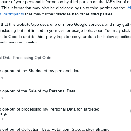
losure of your personal information by third parties on the IAB’s list of
. This information may also be disclosed by us to third parties on the
IA
Participants
that may further disclose it to other third parties.
 that this website/app uses one or more Google services and may gath
including but not limited to your visit or usage behaviour. You may click 
 to Google and its third-party tags to use your data for below specifi
ogle consent section.
l Data Processing Opt Outs
o opt-out of the Sharing of my personal data.
In
o opt-out of the Sale of my Personal Data.
In
to opt-out of processing my Personal Data for Targeted
ing.
razie agli insegnamenti di Gasperini – ha
In
-. Gli serve un bravo allenatore e Conte è
o opt-out of Collection, Use, Retention, Sale, and/or Sharing