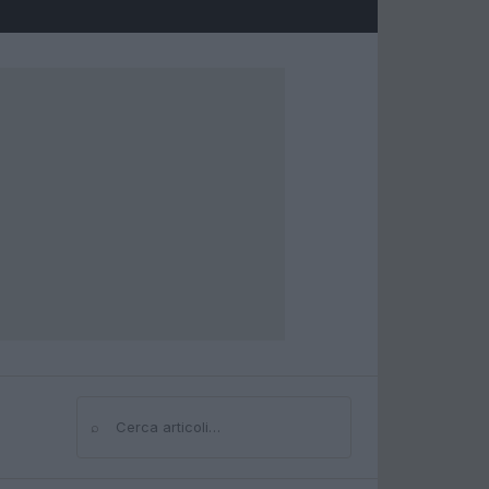
⌕
Cerca