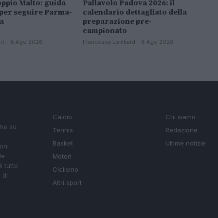
ppio Malto: guida
Pallavolo Padova 2026: il
per seguire Parma-
calendario dettagliato della
a
preparazione pre-
campionato
rti · 8 Ago 2026
Francesca Lombardi · 8 Ago 2026
SEZIONI
MAGAZINE
Calcio
Chi siamo
che su
Tennis
Redazione
Basket
Ultime notizie
oni
le
Motori
i tutte
Ciclismo
 di
Altri sport