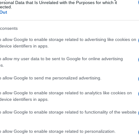
 la nostra mentalità purtroppo. Venire in
ersonal Data that Is Unrelated with the Purposes for which it
lected.
lta per ritrovare quel piacere che avevo
Out
consents
o allow Google to enable storage related to advertising like cookies on
evice identifiers in apps.
zine
o allow my user data to be sent to Google for online advertising
s.
to allow Google to send me personalized advertising.
o allow Google to enable storage related to analytics like cookies on
evice identifiers in apps.
o allow Google to enable storage related to functionality of the website
o allow Google to enable storage related to personalization.