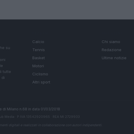
SEZIONI
MAGAZINE
Calcio
Chi siamo
che su
Tennis
Redazione
Basket
Ultime notizie
oni
le
Motori
i tutte
Ciclismo
 di
Altri sport
ale di Milano n.68 in data 01/03/2018
ub Media
· P.IVA 13542920965 · REA MI 2729933
enti digitali e realizzati in collaborazione con autori indipendenti.