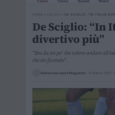
Calcio
Tennis
Basket
Motori
HOME
»
CALCIO
»
DE SCIGLIO: “IN ITALIA NO
De Sciglio: “In 
divertivo più”
"Era da un po' che volevo andare all’est
che sto facendo".
Redazione Sport Magazine
·
31 Marzo 2021
· 