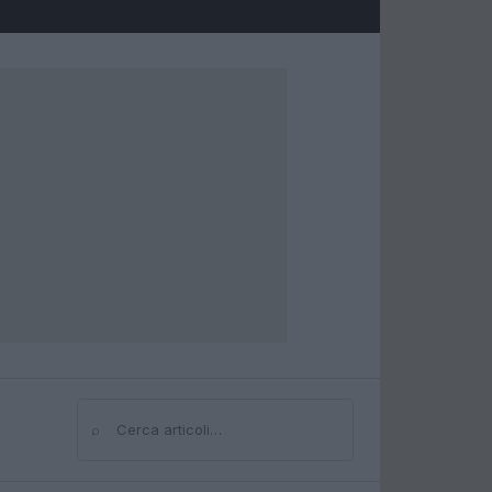
⌕
Cerca