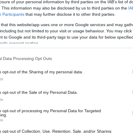
losure of your personal information by third parties on the IAB’s list of
. This information may also be disclosed by us to third parties on the
IA
Participants
that may further disclose it to other third parties.
 that this website/app uses one or more Google services and may gath
including but not limited to your visit or usage behaviour. You may click 
 to Google and its third-party tags to use your data for below specifi
ogle consent section.
l Data Processing Opt Outs
o opt-out of the Sharing of my personal data.
In
o opt-out of the Sale of my Personal Data.
itiche le ho accusate tanto il primo anno al
In
 abituato. Poi ho imparato anche a
to opt-out of processing my Personal Data for Targeted
ing.
 mai fatta. Però avevo perso il gusto di
In
n attimo si costruiscono castelli, e in ancor
o opt-out of Collection, Use, Retention, Sale, and/or Sharing