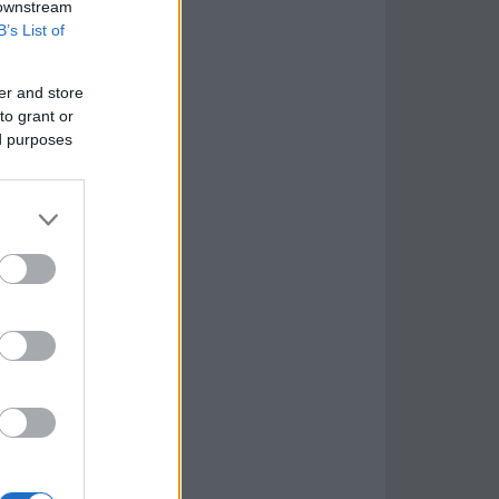
 downstream
B’s List of
er and store
to grant or
ed purposes