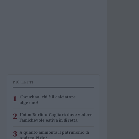
PIÙ LETTI
1
Chouchaa: chi è il calciatore
algerino?
2
Union Berlino-Cagliari: dove vedere
l’amichevole estiva in diretta
3
A quanto ammonta il patrimonio di
Andrea Pirlo?