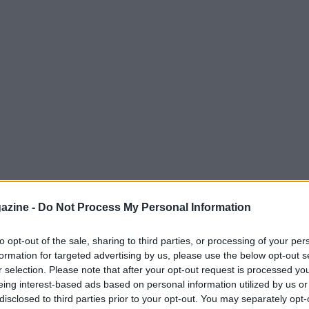
ritosi ora al Lione, ha parlato a
azine -
Do Not Process My Personal Information
a vita: “Era da un po’ che volevo andare
’esperienza di vita che sto facendo”.
to opt-out of the sale, sharing to third parties, or processing of your per
formation for targeted advertising by us, please use the below opt-out s
r selection. Please note that after your opt-out request is processed y
eing interest-based ads based on personal information utilized by us or
disclosed to third parties prior to your opt-out. You may separately opt-