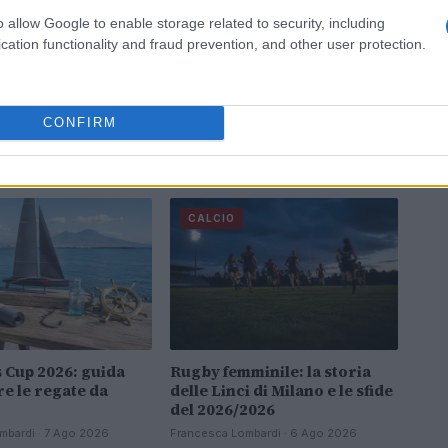
o allow Google to enable storage related to security, including
cation functionality and fraud prevention, and other user protection.
CONFIRM
CALCIO
 Cup 2026: guida
Rugby femminile: la storia
re le regate da
delle Linci di Milano e le sfide
del 2026/2026
mbardi · 7 Ago 2026
Francesca Lombardi · 6 Ago 2026