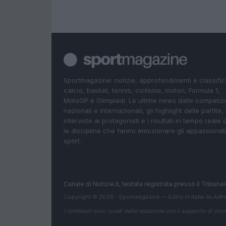
Sportmagazine: notizie, approfondimenti e classifi
calcio, basket, tennis, ciclismo, motori, Formula 1,
MotoGP e Olimpiadi. Le ultime news dalle competizi
nazionali e internazionali, gli highlight delle partite, 
interviste ai protagonisti e i risultati in tempo reale d
le discipline che fanno emozionare gli appassionati
sport.
Canale di Notizie.it, testata registrata presso il Tribun
Copyright © 2026 · Sportmagazine — Edito in Italia da
AdH
I contenuti sono curati dalla redazione con il supporto di strum