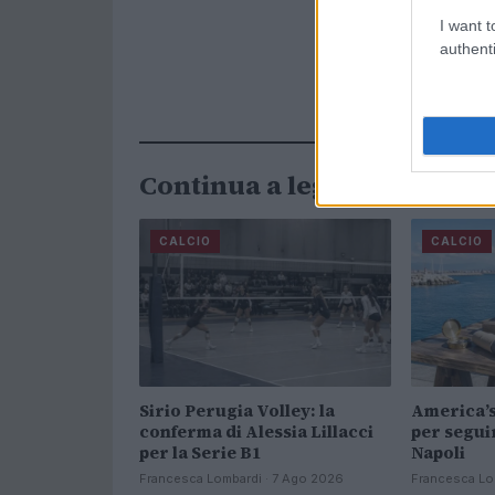
I want t
authenti
Continua a leggere
CALCIO
CALCIO
Sirio Perugia Volley: la
America’s
conferma di Alessia Lillacci
per segui
per la Serie B1
Napoli
Francesca Lombardi · 7 Ago 2026
Francesca Lo