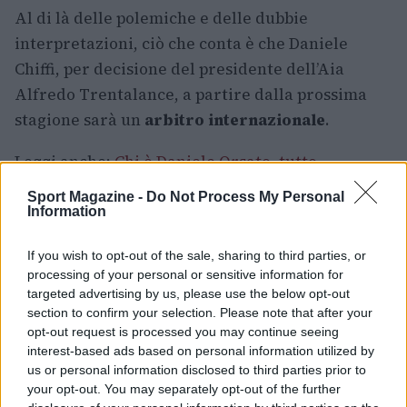
Al di là delle polemiche e delle dubbie
interpretazioni, ciò che conta è che Daniele
Chiffi, per decisione del presidente dell’Aia
Alfredo Trentalance, a partire dalla prossima
stagione sarà un
arbitro internazionale
.
Leggi anche:
Chi è Daniele Orsato, tutto
sull’arbitro
Sport Magazine -
Do Not Process My Personal
Information
If you wish to opt-out of the sale, sharing to third parties, or
AUTORE
processing of your personal or sensitive information for
Andrea Crenna
targeted advertising by us, please use the below opt-out
section to confirm your selection. Please note that after your
opt-out request is processed you may continue seeing
interest-based ads based on personal information utilized by
us or personal information disclosed to third parties prior to
your opt-out. You may separately opt-out of the further