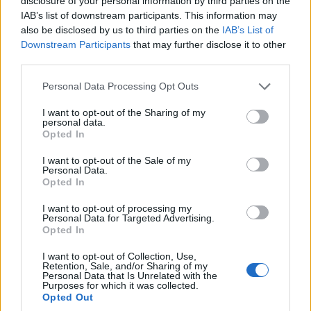
disclosure of your personal information by third parties on the
IAB’s list of downstream participants. This information may
also be disclosed by us to third parties on the
IAB’s List of
Downstream Participants
that may further disclose it to other
third parties.
Please note that this website/app uses one or more Google
Personal Data Processing Opt Outs
services and may gather and store information including but
not limited to your visit or usage behaviour. You may click to
I want to opt-out of the Sharing of my
personal data.
grant or deny consent to Google and its third-party tags to
Opted In
use your data for below specified purposes in below Google
consent section.
I want to opt-out of the Sale of my
Personal Data.
Opted In
I want to opt-out of processing my
Personal Data for Targeted Advertising.
Opted In
I want to opt-out of Collection, Use,
Continua a leggere
Retention, Sale, and/or Sharing of my
Personal Data that Is Unrelated with the
Purposes for which it was collected.
Opted Out
CALCIO