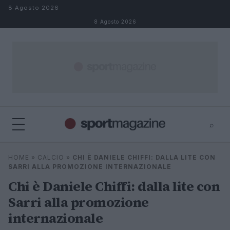
Salta al contenuto
8 Agosto 2026
8 Agosto 2026
⌕
⌕
×
HOME
»
CALCIO
»
CHI È DANIELE CHIFFI: DALLA LITE CON
Cerca
SARRI ALLA PROMOZIONE INTERNAZIONALE
Chi è Daniele Chiffi: dalla lite con
Sarri alla promozione
internazionale