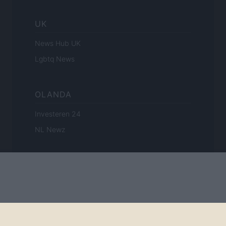
UK
News Hub UK
Lgbtq News
OLANDA
Investeren 24
NL Newz