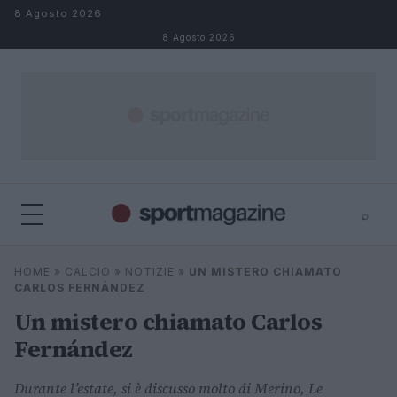
Salta al contenuto
8 Agosto 2026
8 Agosto 2026
⌕
⌕
×
HOME
»
CALCIO
»
NOTIZIE
»
UN MISTERO CHIAMATO
Cerca
CARLOS FERNÁNDEZ
Un mistero chiamato Carlos
Fernández
Durante l’estate, si è discusso molto di Merino, Le