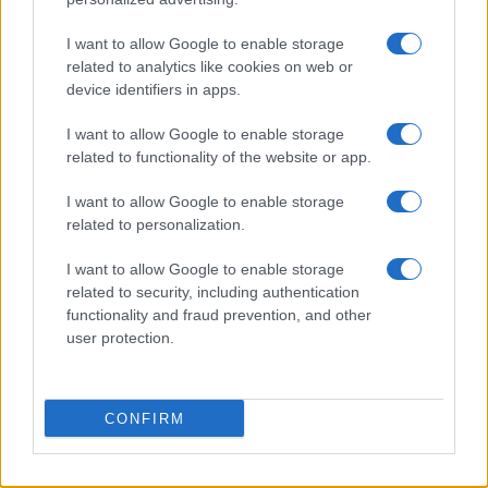
5
Nuova Zelanda: ondata di freddo eccezionale porta
I want to allow Google to enable storage
neve a bassa quota
related to analytics like cookies on web or
device identifiers in apps.
I want to allow Google to enable storage
related to functionality of the website or app.
I want to allow Google to enable storage
related to personalization.
Sportmagazine: notizie, approfondimenti e classifiche su
I want to allow Google to enable storage
calcio, basket, tennis, ciclismo, motori, Formula 1,
related to security, including authentication
MotoGP e Olimpiadi. Le ultime news dalle competizioni
functionality and fraud prevention, and other
nazionali e internazionali, gli highlight delle partite, le
user protection.
interviste ai protagonisti e i risultati in tempo reale di tutte
le discipline che fanno emozionare gli appassionati di
sport.
CONFIRM
SEZIONI
Calcio