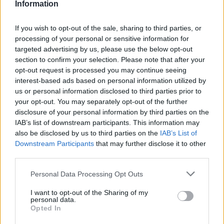
Information
If you wish to opt-out of the sale, sharing to third parties, or
processing of your personal or sensitive information for
targeted advertising by us, please use the below opt-out
section to confirm your selection. Please note that after your
opt-out request is processed you may continue seeing
Scoperte carcasse di moto e motori in container
interest-based ads based on personal information utilized by
destinati al Senegal
us or personal information disclosed to third parties prior to
your opt-out. You may separately opt-out of the further
Ilaria Mauri · 4 Ago 2026
disclosure of your personal information by third parties on the
IAB’s list of downstream participants. This information may
NOTIZIE
also be disclosed by us to third parties on the
IAB’s List of
Downstream Participants
that may further disclose it to other
third parties.
Please note that this website/app uses one or more Google
Personal Data Processing Opt Outs
services and may gather and store information including but
not limited to your visit or usage behaviour. You may click to
I want to opt-out of the Sharing of my
personal data.
grant or deny consent to Google and its third-party tags to
Opted In
use your data for below specified purposes in below Google