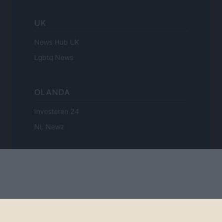
UK
News Hub UK
Lgbtq News
OLANDA
Investeren 24
NL Newz