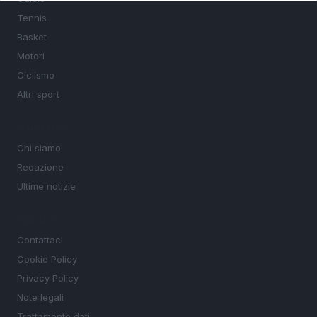
Tennis
Basket
Motori
Ciclismo
Altri sport
MAGAZINE
Chi siamo
Redazione
Ultime notizie
LEGALE
Contattaci
Cookie Policy
Privacy Policy
Note legali
Trattamento dati