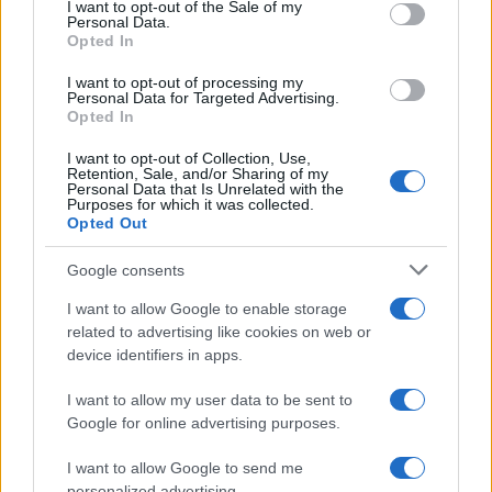
consent section.
I want to opt-out of the Sale of my
Personal Data.
Opted In
Nuova Zelanda: ondata di freddo eccezionale porta
I want to opt-out of processing my
Personal Data for Targeted Advertising.
neve a bassa quota
Opted In
Francesca Lombardi · 4 Ago 2026
I want to opt-out of Collection, Use,
Retention, Sale, and/or Sharing of my
Personal Data that Is Unrelated with the
Purposes for which it was collected.
PIÙ LETTI
Opted Out
1
Google consents
XPENG Partner del Teatro del Silenzio 2026: Veicoli
Elettrici e Musica in Sinfonia
I want to allow Google to enable storage
2
related to advertising like cookies on web or
Rilancio degli impianti sciistici in Val Vigezzo, Val
Formazza e Valle Antrona
device identifiers in apps.
3
Scoperte carcasse di moto e motori in container
I want to allow my user data to be sent to
destinati al Senegal
Google for online advertising purposes.
4
Il Córdoba ha ottenuto il II Trofeo Puertas dopo aver
I want to allow Google to send me
sconfitto il Rayo ai rigori.
personalized advertising.