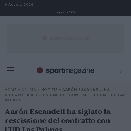
Salta al contenuto
6 Agosto 2026
6 Agosto 2026
⌕
⌕
×
HOME
»
CALCIO
»
NOTIZIE
»
AARÓN ESCANDELL HA
Cerca
SIGLATO LA RESCISSIONE DEL CONTRATTO CON L’UD LAS
PALMAS
Aarón Escandell ha siglato la
rescissione del contratto con
l’UD Las Palmas.