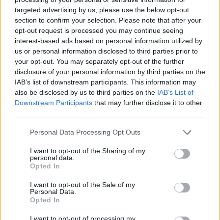
Nuova Zelanda: ondata di freddo eccezionale porta
targeted advertising by us, please use the below opt-out
neve a bassa quota
section to confirm your selection. Please note that after your
Francesca Lombardi · 4 Ago 2026
opt-out request is processed you may continue seeing
interest-based ads based on personal information utilized by
NOTIZIE
us or personal information disclosed to third parties prior to
your opt-out. You may separately opt-out of the further
disclosure of your personal information by third parties on the
IAB’s list of downstream participants. This information may
also be disclosed by us to third parties on the
IAB’s List of
Downstream Participants
that may further disclose it to other
third parties.
Please note that this website/app uses one or more Google
Personal Data Processing Opt Outs
services and may gather and store information including but
not limited to your visit or usage behaviour. You may click to
I want to opt-out of the Sharing of my
personal data.
grant or deny consent to Google and its third-party tags to
Opted In
use your data for below specified purposes in below Google
consent section.
I want to opt-out of the Sale of my
Impostazioni telefono e avvisi: ecosistema per
Personal Data.
attenzione sana
Opted In
Francesca Lombardi · 1 Ago 2026
I want to opt-out of processing my