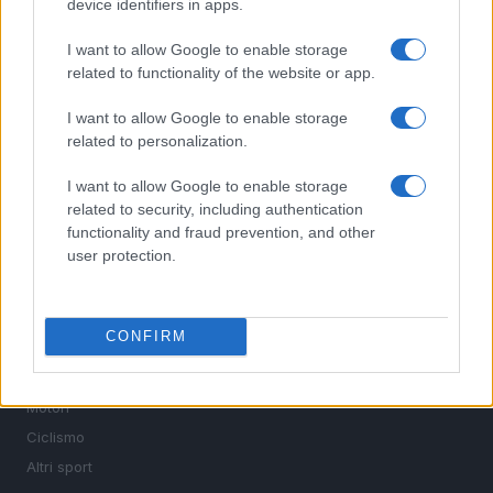
device identifiers in apps.
I want to allow Google to enable storage
related to functionality of the website or app.
Sportmagazine: notizie, approfondimenti e classifiche su
calcio, basket, tennis, ciclismo, motori, Formula 1,
I want to allow Google to enable storage
MotoGP e Olimpiadi. Le ultime news dalle competizioni
related to personalization.
nazionali e internazionali, gli highlight delle partite, le
interviste ai protagonisti e i risultati in tempo reale di tutte
I want to allow Google to enable storage
le discipline che fanno emozionare gli appassionati di
related to security, including authentication
sport.
functionality and fraud prevention, and other
user protection.
SEZIONI
Calcio
CONFIRM
Tennis
Basket
Motori
Ciclismo
Altri sport