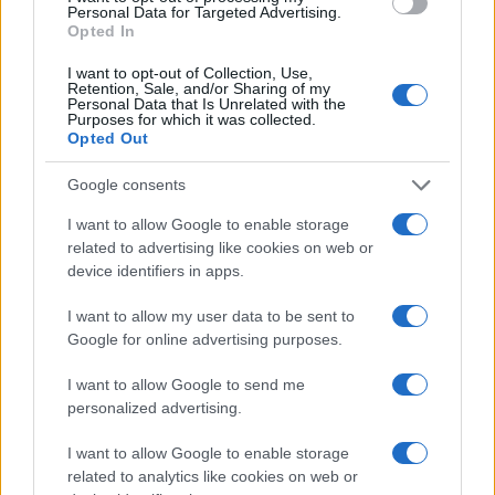
Personal Data for Targeted Advertising.
Opted In
PIÙ LETTI
I want to opt-out of Collection, Use,
Retention, Sale, and/or Sharing of my
Personal Data that Is Unrelated with the
1
XPENG Partner del Teatro del Silenzio 2026: Veicoli
Purposes for which it was collected.
Elettrici e Musica in Sinfonia
Opted Out
2
Scoperte carcasse di moto e motori in container
Google consents
destinati al Senegal
I want to allow Google to enable storage
3
Muniain brilla in maglia blu e granata.
related to advertising like cookies on web or
device identifiers in apps.
4
Il Córdoba ha ottenuto il II Trofeo Puertas dopo aver
sconfitto il Rayo ai rigori.
I want to allow my user data to be sent to
Google for online advertising purposes.
5
Palinsesti Sky 2026-2027: calendario completo tra
calcio, tennis e motori
I want to allow Google to send me
personalized advertising.
I want to allow Google to enable storage
related to analytics like cookies on web or