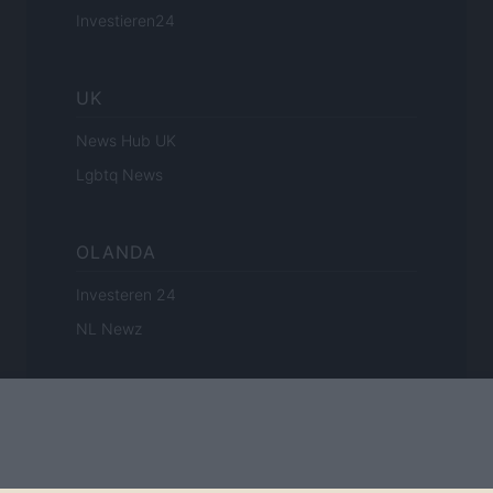
Investieren24
UK
News Hub UK
Lgbtq News
OLANDA
Investeren 24
NL Newz