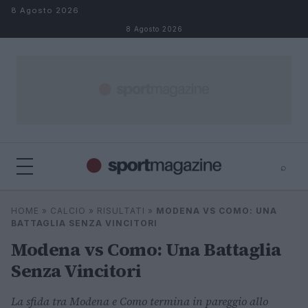
Salta al contenuto
8 Agosto 2026
8 Agosto 2026
⌕
⌕
×
HOME
»
CALCIO
»
RISULTATI
»
MODENA VS COMO: UNA
Cerca
BATTAGLIA SENZA VINCITORI
Modena vs Como: Una Battaglia
Senza Vincitori
La sfida tra Modena e Como termina in pareggio allo