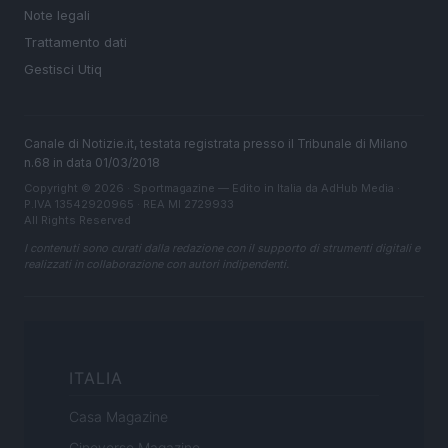
Note legali
Trattamento dati
Gestisci Utiq
Canale di Notizie.it, testata registrata presso il Tribunale di Milano
n.68 in data 01/03/2018
Copyright © 2026 · Sportmagazine — Edito in Italia da
AdHub Media
·
P.IVA 13542920965 · REA MI 2729933
All Rights Reserved
I contenuti sono curati dalla redazione con il supporto di strumenti digitali e
realizzati in collaborazione con autori indipendenti.
ITALIA
Casa Magazine
Cineverse Magazine