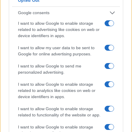
Opted Out
Google consents
I want to allow Google to enable storage
related to advertising like cookies on web or
device identifiers in apps.
Resoconto della week 4 della UFL 2026: Kings vincono
I want to allow my user data to be sent to
in overtime, Aviators sorprendono i Renegades
Google for online advertising purposes.
Beatrice Beretta · 18 Apr 2026
I want to allow Google to send me
personalized advertising.
PIÙ LETTI
I want to allow Google to enable storage
related to analytics like cookies on web or
1
Pisa trionfa contro la Sampdoria in una partita ricca di
device identifiers in apps.
eventi
I want to allow Google to enable storage
2
Atalanta supera la Roma in una partita emozionante
related to functionality of the website or app.
3
Roma trionfa nel derby contro la Lazio
I want to allow Google to enable storage