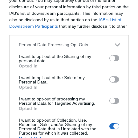
your opt-out. You may separately opt-out of the further
disclosure of your personal information by third parties on the
RISULTATI
IAB’s list of downstream participants. This information may
also be disclosed by us to third parties on the
IAB’s List of
Downstream Participants
that may further disclose it to other
third parties.
Please note that this website/app uses one or more Google
Personal Data Processing Opt Outs
services and may gather and store information including but
not limited to your visit or usage behaviour. You may click to
I want to opt-out of the Sharing of my
personal data.
grant or deny consent to Google and its third-party tags to
Opted In
use your data for below specified purposes in below Google
consent section.
I want to opt-out of the Sale of my
Personal Data.
Jung decisivo con un fuoricampo da due punti:
Opted In
Rangers 4 Athletics 3
Matteo Pellegrino · 26 Apr 2026
I want to opt-out of processing my
Personal Data for Targeted Advertising.
Opted In
RISULTATI
I want to opt-out of Collection, Use,
Retention, Sale, and/or Sharing of my
Personal Data that Is Unrelated with the
Purposes for which it was collected.