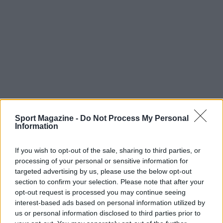
Sport Magazine -
Do Not Process My Personal
Information
If you wish to opt-out of the sale, sharing to third parties, or
processing of your personal or sensitive information for
Continua a leggere
targeted advertising by us, please use the below opt-out
section to confirm your selection. Please note that after your
opt-out request is processed you may continue seeing
Serie A, l’Inter chiude a 87 punti: il distacco dal Napoli
RISULTATI
interest-based ads based on personal information utilized by
è di 11 lunghezze
us or personal information disclosed to third parties prior to
Francesca Lombardi · 5 Giu 2026