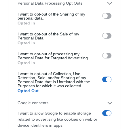
Please note that this website/app uses one or more Google
Personal Data Processing Opt Outs
TENNIS
services and may gather and store information including but
not limited to your visit or usage behaviour. You may click to
I want to opt-out of the Sharing of my
personal data.
grant or deny consent to Google and its third-party tags to
Opted In
use your data for below specified purposes in below Google
consent section.
I want to opt-out of the Sale of my
Personal Data.
Opted In
I want to opt-out of processing my
Personal Data for Targeted Advertising.
Opted In
I want to opt-out of Collection, Use,
Retention, Sale, and/or Sharing of my
Personal Data that Is Unrelated with the
Il canadese abbandona il torneo per un infortunio
Purposes for which it was collected.
Opted Out
improvviso
Andrea Conforti · 5 Ago 2026
Google consents
I want to allow Google to enable storage
related to advertising like cookies on web or
PIÙ LETTI
device identifiers in apps.