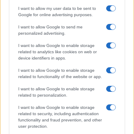
1
Guida per tennisti: come mantenere la performance
I want to allow my user data to be sent to
sui campi in terra rossa
Google for online advertising purposes.
2
Chi è Thomas Fabbiano: la carriera del tennista
I want to allow Google to send me
pugliese
personalized advertising.
3
Tennis: maltempo e disagi nei tornei nordamericani,
I want to allow Google to enable storage
finali rinviate e proteste
related to analytics like cookies on web or
4
Sinner conferma la sua presenza al China Open: i
device identifiers in apps.
dettagli dell’evento
I want to allow Google to enable storage
5
ATP Challenger Tour 2026: i tornei di agosto e i
related to functionality of the website or app.
protagonisti italiani
I want to allow Google to enable storage
related to personalization.
I want to allow Google to enable storage
related to security, including authentication
functionality and fraud prevention, and other
user protection.