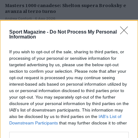
Masters 1000 canadese: Shelton supera Brooksby e
avanza al terzo turno
Andrea Conforti · 6 Ago 2026
Sport Magazine -
Do Not Process My Personal
TENNIS
Information
If you wish to opt-out of the sale, sharing to third parties, or
processing of your personal or sensitive information for
targeted advertising by us, please use the below opt-out
section to confirm your selection. Please note that after your
opt-out request is processed you may continue seeing
interest-based ads based on personal information utilized by
us or personal information disclosed to third parties prior to
your opt-out. You may separately opt-out of the further
disclosure of your personal information by third parties on the
IAB’s list of downstream participants. This information may
also be disclosed by us to third parties on the
IAB’s List of
Rientro tennis: progressione, match play e scelta
Downstream Participants
that may further disclose it to other
tornei
third parties.
Francesca Lombardi · 6 Ago 2026