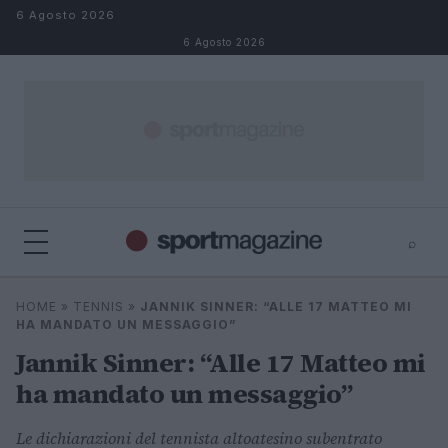
Salta al contenuto
6 Agosto 2026
6 Agosto 2026
⌕
⌕
×
HOME
»
TENNIS
»
JANNIK SINNER: “ALLE 17 MATTEO MI
Cerca
HA MANDATO UN MESSAGGIO”
Jannik Sinner: “Alle 17 Matteo mi
ha mandato un messaggio”
Le dichiarazioni del tennista altoatesino subentrato