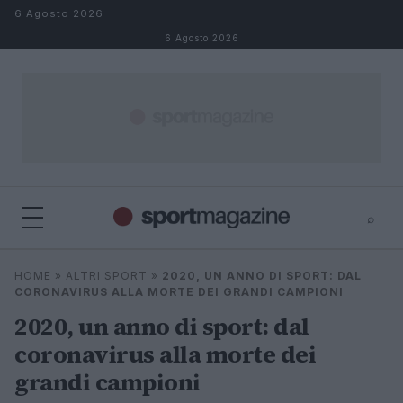
Salta al contenuto
6 Agosto 2026
6 Agosto 2026
⌕
⌕
×
HOME
»
ALTRI SPORT
»
2020, UN ANNO DI SPORT: DAL
Cerca
CORONAVIRUS ALLA MORTE DEI GRANDI CAMPIONI
2020, un anno di sport: dal
coronavirus alla morte dei
grandi campioni