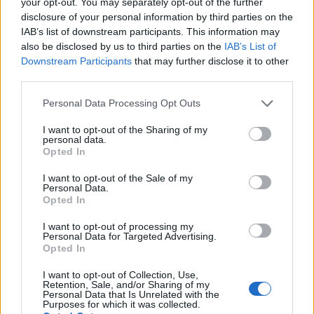
your opt-out. You may separately opt-out of the further
disclosure of your personal information by third parties on the
IAB’s list of downstream participants. This information may
also be disclosed by us to third parties on the
IAB’s List of
Downstream Participants
that may further disclose it to other
third parties.
Please note that this website/app uses one or more Google
Personal Data Processing Opt Outs
services and may gather and store information including but
not limited to your visit or usage behaviour. You may click to
I want to opt-out of the Sharing of my
personal data.
grant or deny consent to Google and its third-party tags to
Opted In
use your data for below specified purposes in below Google
consent section.
Il 25 novembre, invece, il mondo dello sport si è
I want to opt-out of the Sale of my
Personal Data.
stretto attorno alla
morte
di due calciatori che
Opted In
hanno segnato indelebilmente la storia del calcio
I want to opt-out of processing my
italiano. A distanza di due settimane, il mondo
Personal Data for Targeted Advertising.
Opted In
del calcio piange l’addio del più grande
calciatore di tutti i tempi,
Diego Armando
I want to opt-out of Collection, Use,
Retention, Sale, and/or Sharing of my
Maradona
, e dell’
eroe del Mondiale di Messico
Personal Data that Is Unrelated with the
Purposes for which it was collected.