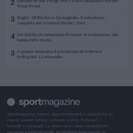
2
Europei di tuffi Parigi 2026: l’Italia conquista l’oro nel
Team Event
3
Rugby: All Blacks vs Springboks, il calendario
completo del Greatest Rivalry Tour
4
Dai Knicks ai campionati di tennis: le scommesse che
hanno fatto storia
5
A quanto ammonta il patrimonio di Federica
Pellegrini? Lo stipendio
Sportmagazine: notizie, approfondimenti e classifiche su
calcio, basket, tennis, ciclismo, motori, Formula 1,
MotoGP e Olimpiadi. Le ultime news dalle competizioni
nazionali e internazionali, gli highlight delle partite, le