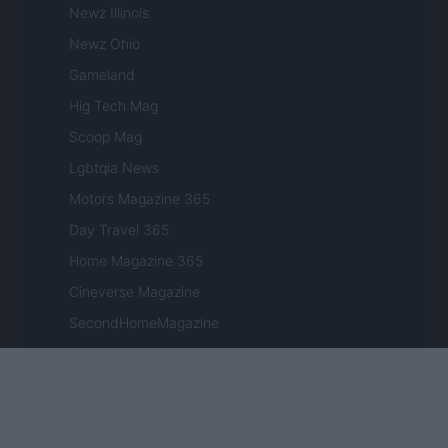
Newz Illinois
Newz Ohio
Gameland
Hig Tech Mag
Scoop Mag
Lgbtqia News
Motors Magazine 365
Day Travel 365
Home Magazine 365
Cineverse Magazine
SecondHomeMagazine
FRANCIA