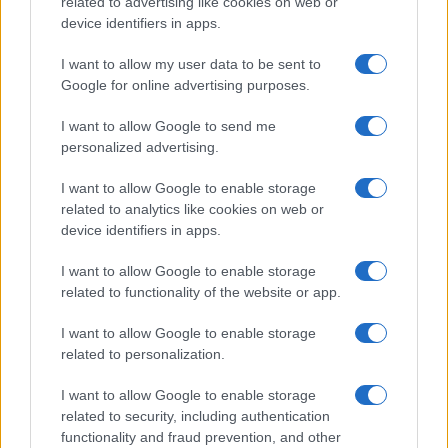
related to advertising like cookies on web or
device identifiers in apps.
PIÙ LETTI
I want to allow my user data to be sent to
Google for online advertising purposes.
1
Europei degli sport acquatici, ciclismo e tennis: il
palinsesto sportivo del 3 agosto
I want to allow Google to send me
2
personalized advertising.
Europei di tuffi Parigi 2026: l’Italia conquista l’oro nel
Team Event
I want to allow Google to enable storage
3
Rugby: All Blacks vs Springboks, il calendario
related to analytics like cookies on web or
completo del Greatest Rivalry Tour
device identifiers in apps.
4
Dai Knicks ai campionati di tennis: le scommesse che
I want to allow Google to enable storage
hanno fatto storia
related to functionality of the website or app.
5
A quanto ammonta il patrimonio di Federica
I want to allow Google to enable storage
Pellegrini? Lo stipendio
related to personalization.
I want to allow Google to enable storage
related to security, including authentication
functionality and fraud prevention, and other