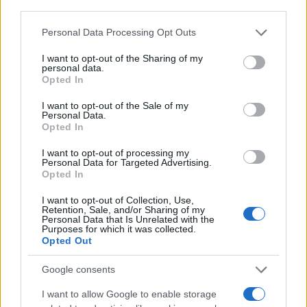
L’addio al nuoto di Gabriele Detti: un’eredità di record
third parties.
e valori
Please note that this website/app uses one or more Google
Personal Data Processing Opt Outs
Ilaria Mauri · 6 Ago 2026
services and may gather and store information including but
not limited to your visit or usage behaviour. You may click to
I want to opt-out of the Sharing of my
ALTRI SPORT
personal data.
grant or deny consent to Google and its third-party tags to
Opted In
use your data for below specified purposes in below Google
consent section.
I want to opt-out of the Sale of my
Personal Data.
Opted In
I want to opt-out of processing my
Personal Data for Targeted Advertising.
Opted In
I want to opt-out of Collection, Use,
Retention, Sale, and/or Sharing of my
Personal Data that Is Unrelated with the
Purposes for which it was collected.
Opted Out
Atletica leggera: gli italiani in gara ai Mondiali Under
20
Google consents
Andrea Conforti · 5 Ago 2026
I want to allow Google to enable storage