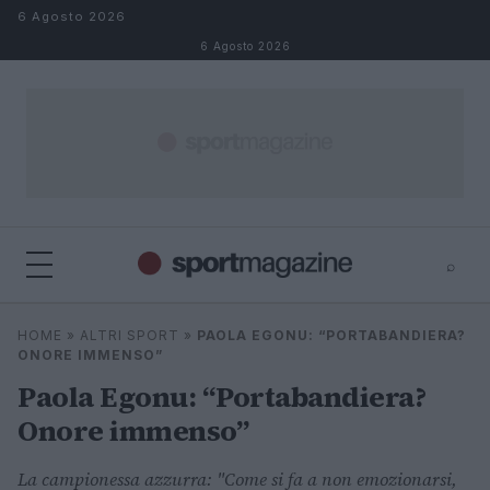
Salta al contenuto
6 Agosto 2026
6 Agosto 2026
⌕
⌕
×
HOME
»
ALTRI SPORT
»
PAOLA EGONU: “PORTABANDIERA?
Cerca
ONORE IMMENSO”
Paola Egonu: “Portabandiera?
Onore immenso”
La campionessa azzurra: "Come si fa a non emozionarsi,