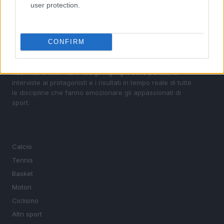
user protection.
CONFIRM
Sportmagazine: notizie, approfondimenti e classifiche su
calcio, basket, tennis, ciclismo, motori, Formula 1,
MotoGP e Olimpiadi. Le ultime news dalle competizioni
nazionali e internazionali, gli highlight delle partite, le
interviste ai protagonisti e i risultati in tempo reale di tutte
le discipline che fanno emozionare gli appassionati di
sport.
SEZIONI
Calcio
Tennis
Basket
Motori
Ciclismo
Altri sport