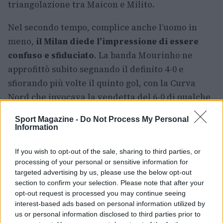
triangolazione tra Maicon e Milito.
Nel secondo tempo, complice anche l’uomo in
meno,
il Milan diede l’impressione di essere
confuso e sfiduciato
. La banda Mourinho ne
approfittò subito segnando il definito 4-0 e
sfiorando più volte il quinto gol, con la Curva
Nord che invocava la vendetta del 6-0 di qualche
anno prima.
Per i nerazzurri fu l’inizio di una
Sport Magazine -
Do Not Process My Personal
stagione da sogno conclusa con la conquista del
Information
Triplete
(e la vittoria anche nel derby di
ritorno), mentre per il Milan, nonostante la
If you wish to opt-out of the sale, sharing to third parties, or
processing of your personal or sensitive information for
qualificazione in Champions League, fu una
targeted advertising by us, please use the below opt-out
stagione da zero titoli dopo diversi anni.
section to confirm your selection. Please note that after your
opt-out request is processed you may continue seeing
interest-based ads based on personal information utilized by
us or personal information disclosed to third parties prior to