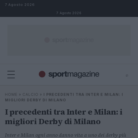
Salta al contenuto
7 Agosto 2026
7 Agosto 2026
⌕
⌕
×
HOME
»
CALCIO
»
I PRECEDENTI TRA INTER E MILAN: I
Cerca
MIGLIORI DERBY DI MILANO
I precedenti tra Inter e Milan: i
migliori Derby di Milano
Inter e Milan ogni anno danno vita a uno dei derby più