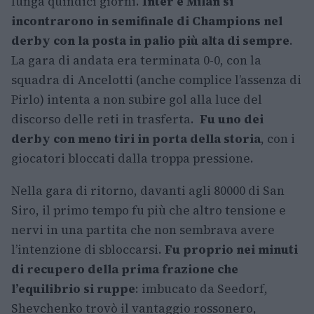
lunga quindici giorni.
Inter e Milan si
incontrarono in semifinale di Champions nel
derby con la posta in palio più alta di sempre
.
La gara di andata era terminata 0-0, con la
squadra di Ancelotti (anche complice l’assenza di
Pirlo) intenta a non subire gol alla luce del
discorso delle reti in trasferta.
Fu uno dei
derby con meno tiri in porta della storia
, con i
giocatori bloccati dalla troppa pressione.
Nella gara di ritorno, davanti agli 80000 di San
Siro, il primo tempo fu più che altro tensione e
nervi in una partita che non sembrava avere
l’intenzione di sbloccarsi.
Fu proprio nei minuti
di recupero della prima frazione che
l’equilibrio si ruppe
: imbucato da Seedorf,
Shevchenko trovò il vantaggio rossonero,