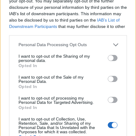
your opt-out. You may separately opt-out of the further
disclosure of your personal information by third parties on the
IAB’s list of downstream participants. This information may
also be disclosed by us to third parties on the
IAB’s List of
Downstream Participants
that may further disclose it to other
third parties.
Please note that this website/app uses one or more Google
Personal Data Processing Opt Outs
services and may gather and store information including but
not limited to your visit or usage behaviour. You may click to
I want to opt-out of the Sharing of my
personal data.
grant or deny consent to Google and its third-party tags to
Opted In
use your data for below specified purposes in below Google
consent section.
I want to opt-out of the Sale of my
9 Febbraio 2020, Inter-Milan 4-2
Personal Data.
Opted In
A San Siro si sfidarono l’Inter di Antonio Conte,
I want to opt-out of processing my
in lotta per lo scudetto, e il Milan di Pioli alla
Personal Data for Targeted Advertising.
Opted In
caccia di punti per rientrare in zona Europa
I want to opt-out of Collection, Use,
League.
Nonostante il netto divario in classifica,
Retention, Sale, and/or Sharing of my
Personal Data that Is Unrelated with the
furono i rossoneri a dominare il primo tempo
.
Purposes for which it was collected.