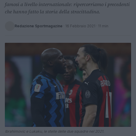
famosi a livello internazionale: ripercorriamo i precedenti
che hanno fatto la storia della stracittadina.
Redazione Sportmagazine
·
16 Febbraio 2021
· 11 min
Ibrahimovic e Lukaku, le stelle delle due squadre nel 2021.