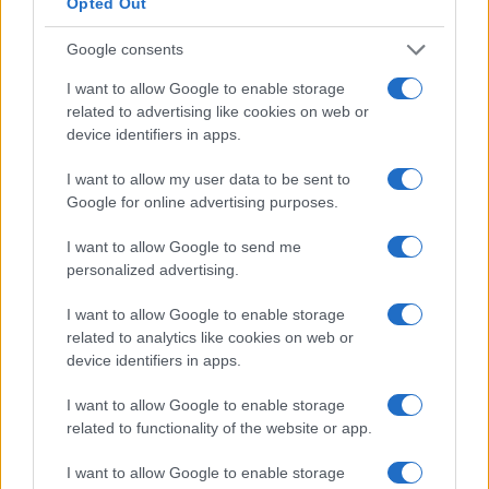
Dopo aver colpito un palo con Calhanoglu al 23’,
il
Opted Out
Milan trovò un micidiale uno-due nei cinque
Google consents
minuti prima dell’intervallo
, grazie alle reti di
I want to allow Google to enable storage
Rebic e dell’ex Ibrahimovic.
related to advertising like cookies on web or
device identifiers in apps.
Tuttavia dopo aver giocato i migliori 55 minuti
della stagione,
i rossoneri si sciolsero al gol di
I want to allow my user data to be sent to
Google for online advertising purposes.
Brozovic
. L’Inter riprese fiducia e nel giro di 120
secondi ottenne anche il pareggio. Nonostante la
I want to allow Google to send me
carica del suo leader svedese, il Milan si perse
personalized advertising.
completamente tra paure e insicurezze che
I want to allow Google to enable storage
avevano accompagnato la squadra per tutta la
related to analytics like cookies on web or
stagione.
I nerazzurri, spinti dai tifosi,
device identifiers in apps.
riuscirono a trovare il sorpasso al 70’ con un
I want to allow Google to enable storage
colpo di testa di de Vrij
. Nel finale il Milan sfiorò
related to functionality of the website or app.
il pari con il palo di Ibrahimovic, ma al 93’ Lukaku
I want to allow Google to enable storage
chiuse i conti col definitivo 4-2. La vittoria nel