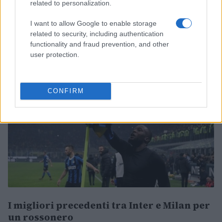
related to personalization.
derby non valse lo scudetto all’Inter, ma fu
invece una grande svolta per gli uomini di Pioli
I want to allow Google to enable storage
related to security, including authentication
che dopo quella partita persero una sola gara per
functionality and fraud prevention, and other
tutto il restante 2020.
user protection.
CONFIRM
I migliori precedenti tra Inter e Milan per
un rossonero