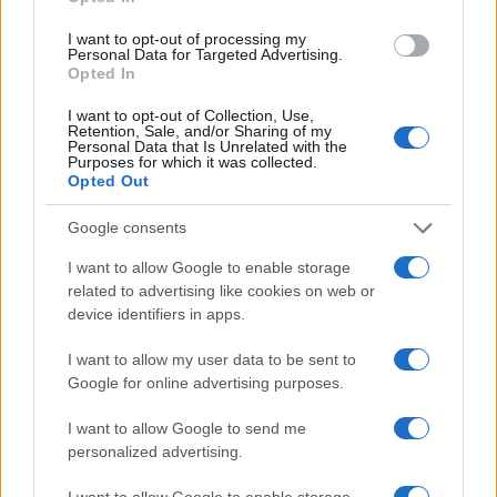
I want to opt-out of processing my
Personal Data for Targeted Advertising.
Opted In
I want to opt-out of Collection, Use,
Retention, Sale, and/or Sharing of my
Personal Data that Is Unrelated with the
Purposes for which it was collected.
Opted Out
Come migliorare il rovescio nel padel e trasformare
la difesa in attacco
Google consents
Francesca Lombardi · 7 Ago 2026
I want to allow Google to enable storage
ALTRI SPORT
related to advertising like cookies on web or
device identifiers in apps.
I want to allow my user data to be sent to
Google for online advertising purposes.
I want to allow Google to send me
personalized advertising.
I want to allow Google to enable storage