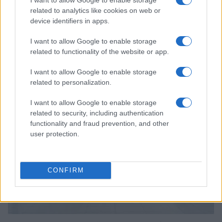
related to analytics like cookies on web or
device identifiers in apps.
I want to allow Google to enable storage
Linci Rugby Club Milano: la storia di un gruppo di
related to functionality of the website or app.
atlete che ha scelto l’autogestione
Ilaria Mauri · 7 Ago 2026
I want to allow Google to enable storage
related to personalization.
ALTRI SPORT
I want to allow Google to enable storage
related to security, including authentication
functionality and fraud prevention, and other
user protection.
CONFIRM