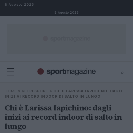
Salta al contenuto
8 Agosto 2026
8 Agosto 2026
⌕
⌕
×
HOME
»
ALTRI SPORT
»
CHI È LARISSA IAPICHINO: DAGLI
Cerca
INIZI AI RECORD INDOOR DI SALTO IN LUNGO
Chi è Larissa Iapichino: dagli
inizi ai record indoor di salto in
lungo