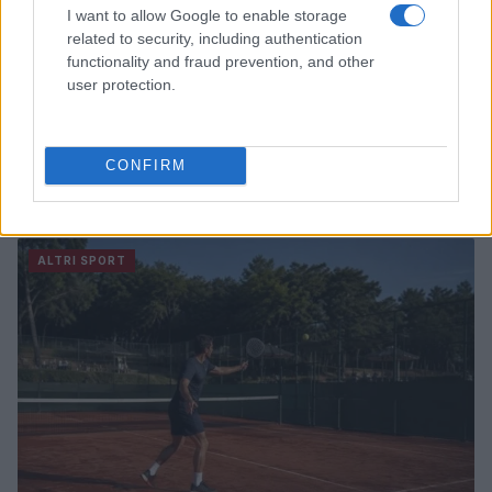
I want to allow Google to enable storage
related to security, including authentication
functionality and fraud prevention, and other
user protection.
Scopri la storia della pallavolo a Modena attraverso
CONFIRM
una mostra unica
Ilaria Mauri · 7 Ago 2026
ALTRI SPORT