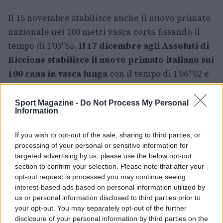
Il 15 novembre stabilisce anche il nuovo primato
nazionale nei 100 metri vasca corta fissando il
tempo di 1’03″55.
Il 17 dicembre agli Assoluti di
Riccione stabilisce il nuovo primato italiano sui
100 rana in vasca lunga
con il tempo di 1’06″’02 e
ottiene il pass per i Giochi di Tokyo.
Sport Magazine -
Do Not Process My Personal
Information
AUTORE
If you wish to opt-out of the sale, sharing to third parties, or
Andrea Medda
processing of your personal or sensitive information for
targeted advertising by us, please use the below opt-out
section to confirm your selection. Please note that after your
opt-out request is processed you may continue seeing
interest-based ads based on personal information utilized by
us or personal information disclosed to third parties prior to
your opt-out. You may separately opt-out of the further
disclosure of your personal information by third parties on the