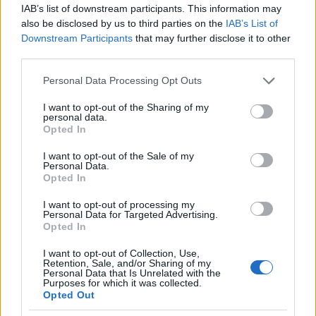
IAB’s list of downstream participants. This information may
also be disclosed by us to third parties on the
IAB’s List of
Downstream Participants
that may further disclose it to other
third parties.
Please note that this website/app uses one or more Google
Personal Data Processing Opt Outs
services and may gather and store information including but
not limited to your visit or usage behaviour. You may click to
I want to opt-out of the Sharing of my
personal data.
grant or deny consent to Google and its third-party tags to
Opted In
use your data for below specified purposes in below Google
consent section.
I want to opt-out of the Sale of my
Personal Data.
Opted In
I want to opt-out of processing my
Personal Data for Targeted Advertising.
Opted In
Continua a leggere
I want to opt-out of Collection, Use,
Retention, Sale, and/or Sharing of my
Personal Data that Is Unrelated with the
Purposes for which it was collected.
ALTRI SPORT
Opted Out