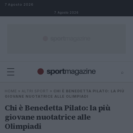
Salta al contenuto
7 Agosto 2026
7 Agosto 2026
⌕
⌕
×
HOME
»
ALTRI SPORT
»
CHI È BENEDETTA PILATO: LA PIÙ
Cerca
GIOVANE NUOTATRICE ALLE OLIMPIADI
Chi è Benedetta Pilato: la più
giovane nuotatrice alle
Olimpiadi