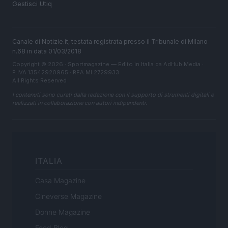
Gestisci Utiq
Canale di Notizie.it, testata registrata presso il Tribunale di Milano
n.68 in data 01/03/2018
Copyright © 2026 · Sportmagazine — Edito in Italia da
AdHub Media
·
P.IVA 13542920965 · REA MI 2729933
All Rights Reserved
I contenuti sono curati dalla redazione con il supporto di strumenti digitali e
realizzati in collaborazione con autori indipendenti.
ITALIA
Casa Magazine
Cineverse Magazine
Donne Magazine
Food Blog