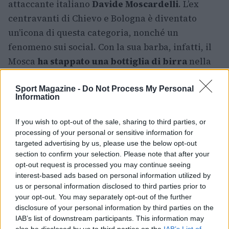
attaccante italiano
Davide Moscardelli
. L’ex
centravanti di Chievo e Bologna è diventato
un’icona di questa categoria, nonché un
fenomeno sui social. Con la sua barba, infatti, il
Mosca
ha stappato una bottiglia di birra
nella
“Bottle Cap Challenge” e ha appeso alla barba
le
luminarie e le palline di Natale
per fare gli
Sport Magazine -
Do Not Process My Personal
Information
auguri ai suoi follower.
If you wish to opt-out of the sale, sharing to third parties, or
processing of your personal or sensitive information for
targeted advertising by us, please use the below opt-out
section to confirm your selection. Please note that after your
opt-out request is processed you may continue seeing
interest-based ads based on personal information utilized by
us or personal information disclosed to third parties prior to
your opt-out. You may separately opt-out of the further
disclosure of your personal information by third parties on the
IAB’s list of downstream participants. This information may
also be disclosed by us to third parties on the
IAB’s List of