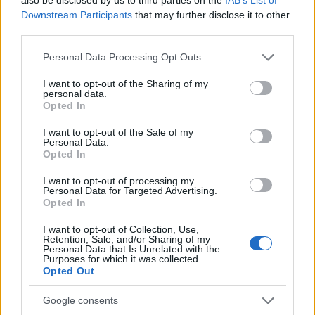
Downstream Participants
that may further disclose it to other
third parties.
Please note that this website/app uses one or more Google
Personal Data Processing Opt Outs
Half Shaved Gimbo
services and may gather and store information including but
not limited to your visit or usage behaviour. You may click to
I want to opt-out of the Sharing of my
personal data.
grant or deny consent to Google and its third-party tags to
Un’altra barba virale nonostante non sia lunga e
Opted In
use your data for below specified purposes in below Google
voluminosa è quella sul viso di
Gianmarco
consent section.
I want to opt-out of the Sale of my
Personal Data.
Tamberi
. Quella della barba di Gimbo è una
Opted In
storia dettata dalla
superstizione
. Infatti, da
I want to opt-out of processing my
quando il padre gli suggerì di radersi solo metà
Personal Data for Targeted Advertising.
Opted In
viso, Gianmarco cominciò ad infrangere record e
conquistare vittorie.
I want to opt-out of Collection, Use,
Retention, Sale, and/or Sharing of my
Personal Data that Is Unrelated with the
Purposes for which it was collected.
Opted Out
Google consents