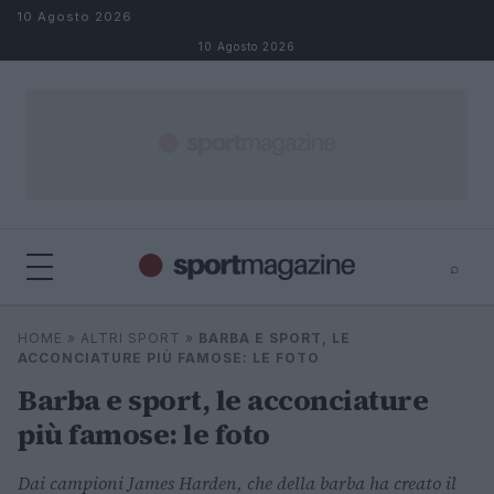
Salta al contenuto
10 Agosto 2026
10 Agosto 2026
⌕
⌕
×
HOME
»
ALTRI SPORT
»
BARBA E SPORT, LE
Cerca
ACCONCIATURE PIÙ FAMOSE: LE FOTO
Barba e sport, le acconciature
più famose: le foto
Dai campioni James Harden, che della barba ha creato il