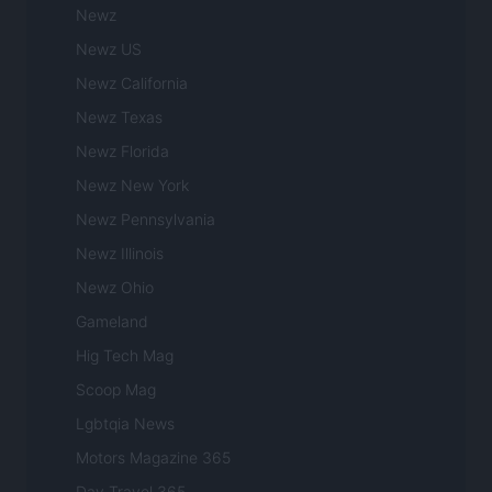
Newz
Newz US
Newz California
Newz Texas
Newz Florida
Newz New York
Newz Pennsylvania
Newz Illinois
Newz Ohio
Gameland
Hig Tech Mag
Scoop Mag
Lgbtqia News
Motors Magazine 365
Day Travel 365