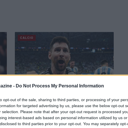
CALCIO
azine -
Do Not Process My Personal Information
to opt-out of the sale, sharing to third parties, or processing of your per
Ultimo mondiale per Lionel Messi:
formation for targeted advertising by us, please use the below opt-out s
il sogno si avvicina
r selection. Please note that after your opt-out request is processed y
eing interest-based ads based on personal information utilized by us or
Ad un passo dal coronamento di una carriera
disclosed to third parties prior to your opt-out. You may separately opt-
unica, il momento di Messi