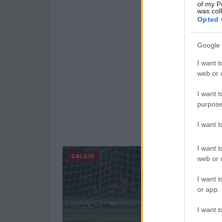
of my P
was col
Opted 
Google 
I want t
web or d
I want t
purpose
I want 
I want t
CALCIO
web or d
I want t
or app.
I want t