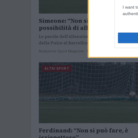
I want t
authenti
Simeone: “Non si sono create le
possibilità di allenare Messi”
Le parole dell'allenatore argentino sull'addio
della Pulce al Barcellona.
Redazione Sport Magazine · 13 Ott 2021
ALTRI SPORT
Ferdinand: “Non si può fare, è
irrispettoso”