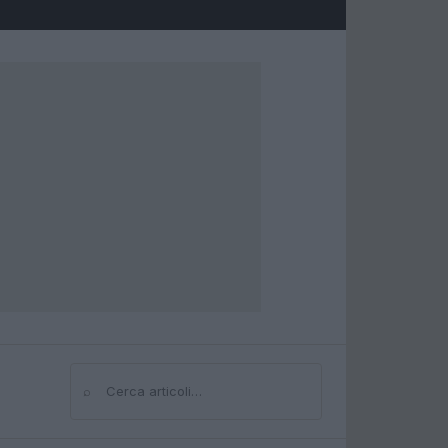
⌕
Cerca