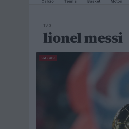
Calcio
Tennis
Basket
Motori
TAG
lionel messi
CALCIO