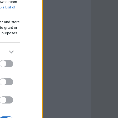
 downstream
B’s List of
er and store
to grant or
ed purposes