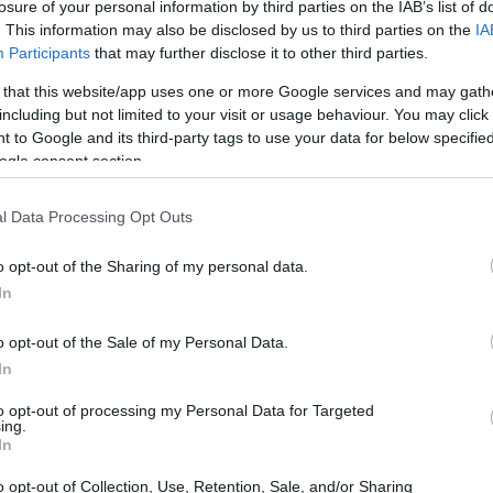
losure of your personal information by third parties on the IAB’s list of
sg
. This information may also be disclosed by us to third parties on the
IA
Gabriele Vecchia · 15 Dic 2022
Participants
that may further disclose it to other third parties.
 that this website/app uses one or more Google services and may gath
CALCIO
including but not limited to your visit or usage behaviour. You may click 
 to Google and its third-party tags to use your data for below specifi
ogle consent section.
l Data Processing Opt Outs
o opt-out of the Sharing of my personal data.
In
Sergio Aguero torna sull’addio di
o opt-out of the Sale of my Personal Data.
Messi al Barcellona
In
PSG.
"Quel sabato sono andato a trovarlo a casa sua,
stava malissimo".
to opt-out of processing my Personal Data for Targeted
ing.
Redazione Sport Magazine · 14 Ott 2021
In
o opt-out of Collection, Use, Retention, Sale, and/or Sharing