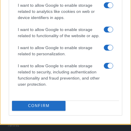
estiva in diretta
I want to allow Google to enable storage
related to analytics like cookies on web or
device identifiers in apps.
I want to allow Google to enable storage
related to functionality of the website or app.
I want to allow Google to enable storage
related to personalization.
Sportmagazine: notizie, approfondimenti e classifiche su
calcio, basket, tennis, ciclismo, motori, Formula 1,
I want to allow Google to enable storage
MotoGP e Olimpiadi. Le ultime news dalle competizioni
related to security, including authentication
nazionali e internazionali, gli highlight delle partite, le
functionality and fraud prevention, and other
interviste ai protagonisti e i risultati in tempo reale di tutte
user protection.
le discipline che fanno emozionare gli appassionati di
sport.
CONFIRM
SEZIONI
Calcio
Tennis