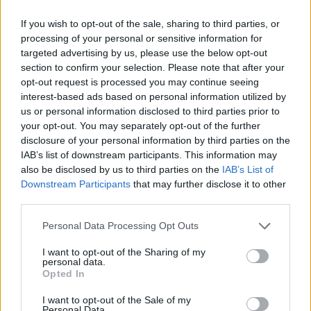
If you wish to opt-out of the sale, sharing to third parties, or
processing of your personal or sensitive information for
targeted advertising by us, please use the below opt-out
section to confirm your selection. Please note that after your
opt-out request is processed you may continue seeing
Volley Prata e la sfida della Superlega: le parole di
interest-based ads based on personal information utilized by
Simone Di Tommaso
us or personal information disclosed to third parties prior to
Francesca Lombardi · 10 Ago 2026
your opt-out. You may separately opt-out of the further
disclosure of your personal information by third parties on the
IAB’s list of downstream participants. This information may
CALCIO
also be disclosed by us to third parties on the
IAB’s List of
Downstream Participants
that may further disclose it to other
third parties.
Please note that this website/app uses one or more Google
Personal Data Processing Opt Outs
services and may gather and store information including but
not limited to your visit or usage behaviour. You may click to
I want to opt-out of the Sharing of my
personal data.
grant or deny consent to Google and its third-party tags to
Opted In
use your data for below specified purposes in below Google
consent section.
I want to opt-out of the Sale of my
Personal Data.