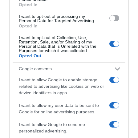
Opted In
Svezia in pista a Saas-Fee: Hector e Nyberg pronte per
I want to opt-out of processing my
Personal Data for Targeted Advertising.
la nuova stagione
Opted In
Francesca Lombardi · 10 Ago 2026
I want to opt-out of Collection, Use,
Retention, Sale, and/or Sharing of my
Personal Data that Is Unrelated with the
Purposes for which it was collected.
PIÙ LETTI
Opted Out
1
Chouchaa: chi è il calciatore algerino?
Google consents
I want to allow Google to enable storage
2
Il patrimonio di Alex Del Piero: tutti i guadagni di
related to advertising like cookies on web or
Pinturicchio
device identifiers in apps.
3
Lazio e Milan: tutti gli ex calciatori che hanno
I want to allow my user data to be sent to
indossato le due maglie
Google for online advertising purposes.
4
A quanto ammonta il patrimonio di Roberto Baggio?
I want to allow Google to send me
personalized advertising.
5
Union Berlino-Cagliari: dove vedere l’amichevole