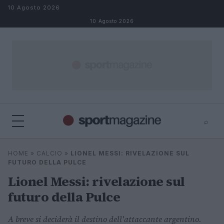
Salta al contenuto
10 Agosto 2026
10 Agosto 2026
⌕
⌕
×
HOME
»
CALCIO
»
LIONEL MESSI: RIVELAZIONE SUL
Cerca
FUTURO DELLA PULCE
Lionel Messi: rivelazione sul
futuro della Pulce
A breve si deciderà il destino dell'attaccante argentino.