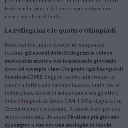
per una campionessa del nuoto come lei. Infatti
Federica ha paura del mare, specie dove non
riesce a vedere il fondo.
La Pellegrini e le quattro Olimpiadi
Detto del fortunato esordio ai campionati
italiani,
gli esordi della Pellegrini la videro
mettersi in mostra con la nazionale giovanile,
dove ad esempio vinse l’argento agli Europei di
Scozia nel 2002
. Seppur ancora minorenne fu
chiaro a tutti il suo enorme talento, tanto che la
federazione decise di selezionarla tra gli atleti
delle
Olimpiadi
di Atene 2004. I 200m disputati in
Grecia furono eccezionali. Sfumato l’oro per soli
sedici centesimi, divenn
e l’italiana più giovane
di sempre a vincere una medaglia ai Giochi
.