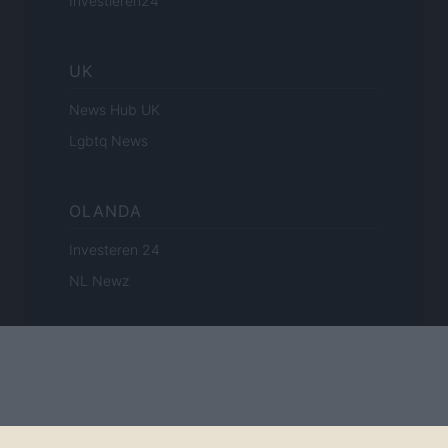
Investieren24
UK
News Hub UK
Lgbtq News
OLANDA
Investeren 24
NL Newz