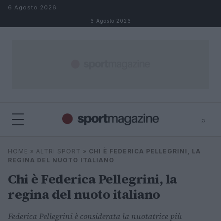
Salta al contenuto
6 Agosto 2026
6 Agosto 2026
⌕
⌕
×
HOME
»
ALTRI SPORT
»
CHI È FEDERICA PELLEGRINI, LA
Cerca
REGINA DEL NUOTO ITALIANO
Chi è Federica Pellegrini, la
regina del nuoto italiano
Federica Pellegrini è considerata la nuotatrice più