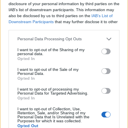
disclosure of your personal information by third parties on the
IAB’s list of downstream participants. This information may
also be disclosed by us to third parties on the
IAB’s List of
Downstream Participants
that may further disclose it to other
third parties.
Please note that this website/app uses one or more Google
Personal Data Processing Opt Outs
services and may gather and store information including but
not limited to your visit or usage behaviour. You may click to
I want to opt-out of the Sharing of my
personal data.
grant or deny consent to Google and its third-party tags to
Opted In
use your data for below specified purposes in below Google
consent section.
I want to opt-out of the Sale of my
Personal Data.
Opted In
AUTORE
Redazione Sportmagazine
I want to opt-out of processing my
Personal Data for Targeted Advertising.
Opted In
I want to opt-out of Collection, Use,
Retention, Sale, and/or Sharing of my
Personal Data that Is Unrelated with the
Purposes for which it was collected.
Opted Out