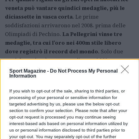
veneta può vantare quindici medaglie, più le
diciassette in vasca corta
. Le prime
soddisfazioni arrivarono nel 2008. prima delle
Olimpiadi di Pechino.
La Pellegrini vinse tre
medaglie, tra cui l’oro nei 400m stile libero
dove registrò il record del mondo
. Solo due
anni dopo riuscì a ottenere l’oro nei 200m, sua
vera specialità. Fece registrare un bronzo negli
Sport Magazine -
Do Not Process My Personal
Information
800m, uno dei suoi pochi successi importanti in
quel tipo di gare.
Si confermò campionessa
If you wish to opt-out of the sale, sharing to third parties, or
europea nei 200m anche nel 2012, nel 2014 e nel
processing of your personal or sensitive information for
2016.
targeted advertising by us, please use the below opt-out
section to confirm your selection. Please note that after your
opt-out request is processed you may continue seeing
interest-based ads based on personal information utilized by
us or personal information disclosed to third parties prior to
your opt-out. You may separately opt-out of the further