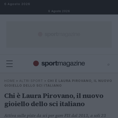
Salta al contenuto
6 Agosto 2026
6 Agosto 2026
⌕
⌕
×
HOME
»
ALTRI SPORT
»
CHI È LAURA PIROVANO, IL NUOVO
Cerca
GIOIELLO DELLO SCI ITALIANO
Chi è Laura Pirovano, il nuovo
gioiello dello sci italiano
Attiva sulle piste da sci per gare FIS dal 2013, a soli 23