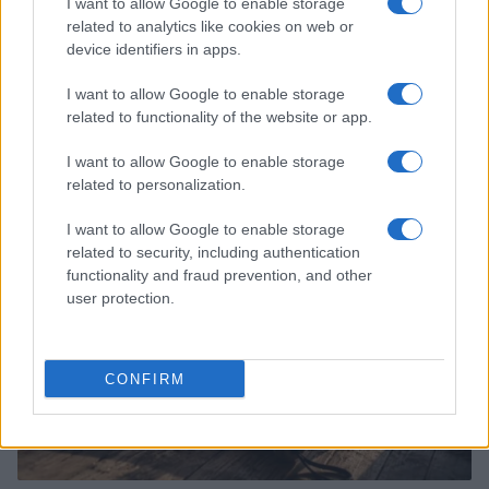
I want to allow Google to enable storage
related to analytics like cookies on web or
device identifiers in apps.
I want to allow Google to enable storage
Li Yingying, la schiacciatrice cinese, salta il
related to functionality of the website or app.
Campionato Continentale e gli Asian Games
Ilaria Mauri · 5 Ago 2026
I want to allow Google to enable storage
related to personalization.
ALTRI SPORT
I want to allow Google to enable storage
related to security, including authentication
functionality and fraud prevention, and other
user protection.
CONFIRM