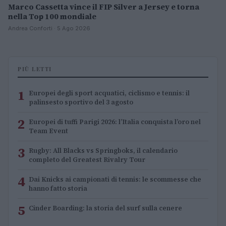
Marco Cassetta vince il FIP Silver a Jersey e torna
nella Top 100 mondiale
Andrea Conforti · 5 Ago 2026
PIÙ LETTI
1
Europei degli sport acquatici, ciclismo e tennis: il
palinsesto sportivo del 3 agosto
2
Europei di tuffi Parigi 2026: l’Italia conquista l’oro nel
Team Event
3
Rugby: All Blacks vs Springboks, il calendario
completo del Greatest Rivalry Tour
4
Dai Knicks ai campionati di tennis: le scommesse che
hanno fatto storia
5
Cinder Boarding: la storia del surf sulla cenere